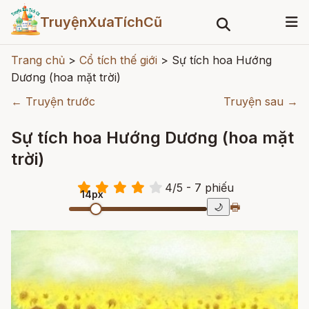
TruyệnXưaTíchCũ
Trang chủ
>
Cổ tích thế giới
>
Sự tích hoa Hướng
Dương (hoa mặt trời)
← Truyện trước
Truyện sau →
Sự tích hoa Hướng Dương (hoa mặt
trời)
4
/
5
- 7
phiếu
14px
🖶
🌙