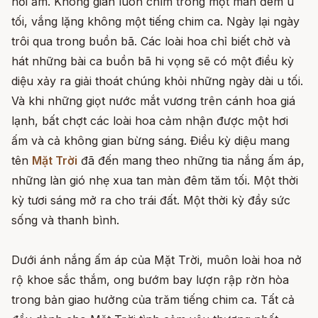
hơi ấm. Không gian luôn chìm trong một màn đêm u
tối, vắng lặng không một tiếng chim ca. Ngày lại ngày
trôi qua trong buồn bã. Các loài hoa chỉ biết chờ và
hát những bài ca buồn bã hi vọng sẽ có một điều kỳ
diệu xảy ra giải thoát chúng khỏi những ngày dài u tối.
Và khi những giọt nước mắt vương trên cánh hoa giá
lạnh, bất chợt các loài hoa cảm nhận được một hơi
ấm và cả không gian bừng sáng. Điều kỳ diệu mang
tên
Mặt Trời
đã đến mang theo những tia nắng ấm áp,
những làn gió nhẹ xua tan màn đêm tăm tối. Một thời
kỳ tươi sáng mở ra cho trái đất. Một thời kỳ đầy sức
sống và thanh bình.
Dưới ánh nắng ấm áp của Mặt Trời, muôn loài hoa nở
rộ khoe sắc thắm, ong bướm bay lượn rập rờn hòa
trong bản giao hưởng của trăm tiếng chim ca. Tất cả