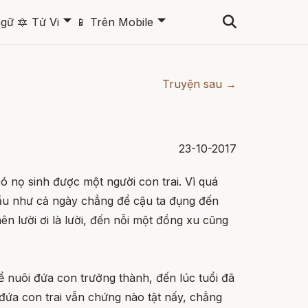
🞃
🞃
ngữ
🔯
Tử Vi
📱
Trên Mobile
Truyện sau →
23-10-2017
ó nọ sinh được một người con trai. Vì quá
ầu như cả ngày chẳng để cậu ta đụng đến
nên lười ơi là lười, đến nỗi một đồng xu cũng
ể nuôi đứa con trưởng thành, đến lúc tuổi đã
 đứa con trai vẫn chứng nào tật nấy, chẳng