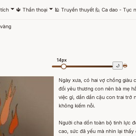
🞃
🞃
tích
🔱
Thần thoại
🕌
Truyền thuyết
🙋
Ca dao - Tục 
 vàng
14px
🖶
🌙
Ngày xưa, có hai vợ chồng giàu c
đổi yêu thương con nên bà mẹ h
việc gì, dần dần cậu con trai trở 
không kiếm nỗi.
Người cha dồn toàn bộ tinh lực đ
cao, sức đã yếu mà nhìn lại thấy