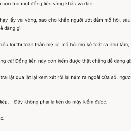
con trai một đồng tiền vàng khác và dặn:
ì chạy lấy vài vòng, sao cho khắp người ướt đẫm mồ hôi, sa
ễ dàng gì.
iều tối thì toàn thân mệ lử, mồ hôi mồ kê toát ra như tắm,
ũng cả! Đồng tiền này con kiếm được thật chẳng dễ dàng gì
rai lật qua lật lại xem xét rồi lại ném ra ngoài cửa số, ng
 tiếp, - Đây không phải là tiền do mày kiếm được.
c.