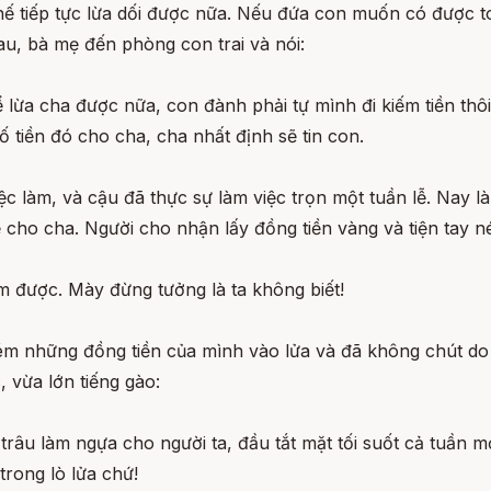
hế tiếp tực lừa dối được nữa. Nếu đứa con muốn có được toà
au, bà mẹ đến phòng con trai và nói:
 lừa cha được nữa, con đành phải tự mình đi kiếm tiền thô
ố tiền đó cho cha, cha nhất định sẽ tin con.
iệc làm, và cậu đã thực sự làm việc trọn một tuần lễ. Nay 
cho cha. Người cho nhận lấy đồng tiền vàng và tiện tay 
m được. Mày đừng tưởng là ta không biết!
ném những đồng tiền của mình vào lửa và đã không chút do
, vừa lớn tiếng gào:
 trâu làm ngựa cho người ta, đầu tắt mặt tối suốt cả tuần 
trong lò lửa chứ!