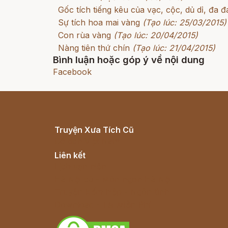
Gốc tích tiếng kêu của vạc, cộc, dủ dỉ, đa 
Sự tích hoa mai vàng
(Tạo lúc: 25/03/2015)
Con rùa vàng
(Tạo lúc: 20/04/2015)
Nàng tiên thứ chín
(Tạo lúc: 21/04/2015)
Bình luận hoặc góp ý về nội dung
Facebook
Truyện Xưa Tích Cũ
Cổ tích Việt Nam
Liên kết
Lịch vạn niên
Hà Nội cũ - Món ngon Hà Nội
Truyện kiếm hiệp - Ngôn tình
Download - Tải Miễn Phí