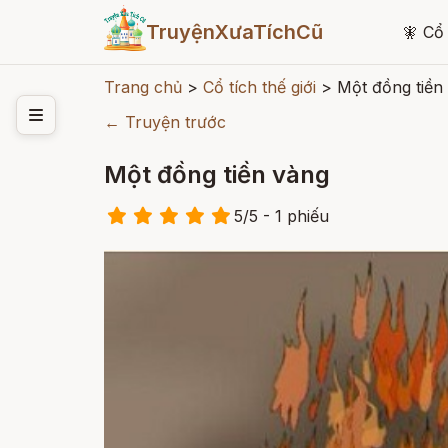
TruyệnXưaTíchCũ
🧚
Cổ 
Trang chủ
>
Cổ tích thế giới
>
Một đồng tiền
← Truyện trước
Một đồng tiền vàng
5
/
5
- 1
phiếu