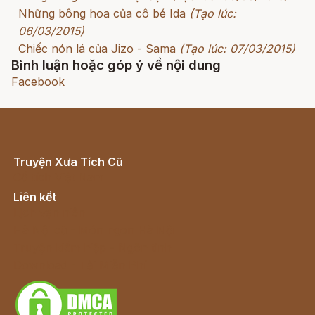
Những bông hoa của cô bé Ida
(Tạo lúc:
06/03/2015)
Chiếc nón lá của Jizo - Sama
(Tạo lúc: 07/03/2015)
Bình luận hoặc góp ý về nội dung
Facebook
Truyện Xưa Tích Cũ
Cổ tích Việt Nam
Liên kết
Lịch vạn niên
Hà Nội cũ - Món ngon Hà Nội
Truyện kiếm hiệp - Ngôn tình
Download - Tải Miễn Phí