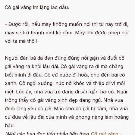
Cô gái vàng im lặng lắc đầu.
- Được rồi, nếu mày không muốn nói thì từ nay trở đi,
mày sẽ trở thành một kẻ câm. Mày chỉ được phép nói
với ta mà thôi!
Người đàn bà da đen đùng đùng nổi giận và đuổi cô
gái vàng ra khỏi lâu đài. Cô gái vàng ra đi mà chẳng
biết mình đi đâu. Cô cứ bước đi hoài, cho đến bãi cỏ
xanh. Cô ngồi xuống, nức nở khóc và thiếp đi vì mỏi
mệt. Lúc ấy, nhà vua trẻ đang đi săn gần bãi cỏ. Ngài
trông thấy cô gái vàng xinh đẹp đang ngủ. Nhà vua
đem lòng yêu cô gái. Mặc cho cô gái bị câm, nhà vua
cứ đưa về lâu đài của mình và phong nàng làm hoàng
hậu.
(Mời các bạn đọc tiếp phần tiếp theo
Cô gái vàng -