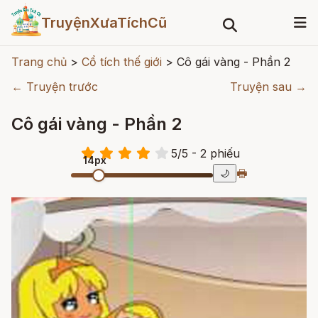
TruyệnXưaTíchCũ
Trang chủ
>
Cổ tích thế giới
>
Cô gái vàng - Phần 2
← Truyện trước
Truyện sau →
Cô gái vàng - Phần 2
5
/
5
- 2
phiếu
14px
🖶
🌙