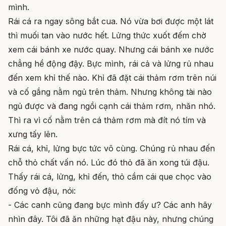
mình.
Rái cá ra ngay sông bắt cua. Nó vừa bơi được một lát
thì muối tan vào nước hết. Lửng thức xuốt đếm chờ
xem cái bánh xe nước quay. Nhưng cái bánh xe nước
chẳng hề động đậy. Bực mình, rái cả và lửng rủ nhau
đến xem khỉ thế nào. Khỉ đã đặt cái thảm rơm trên núi
và cố gắng nằm ngủ trên thảm. Nhưng không tài nào
ngủ được và đang ngồi cạnh cái thảm rơm, nhăn nhó.
Thì ra vì cố nằm trên cá thảm rơm mà đít nó tím và
xưng tấy lên.
Rái cá, khỉ, lửng bực tức vô cùng. Chúng rủ nhau đến
chỗ thỏ chất vấn nó. Lúc đó thỏ đã ăn xong túi đậu.
Thấy rái cá, lửng, khỉ đến, thỏ cầm cái que chọc vào
đống vỏ đậu, nói:
- Các canh cũng đang bực mình đấy ư? Các anh hãy
nhìn đây. Tôi đã ăn những hạt đậu này, nhưng chúng