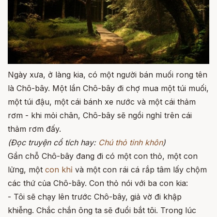
Ngày xưa, ở làng kia, có một người bán muối rong tên
là Chô-bây. Một lần Chô-bây đi chợ mua một túi muối,
một túi đậu, một cái bánh xe nước và một cái thảm
rơm - khi mỏi chân, Chô-bây sẽ ngồi nghỉ trên cái
thảm rơm đấy.
(Đọc truyện cổ tích hay:
Chú thỏ tinh khôn
)
Gần chỗ Chô-bây đang đi có một con thỏ, một con
lửng, một
con khỉ
và một con rái cá rắp tâm lấy chộm
các thứ của Chô-bây. Con thỏ nói với ba con kia:
- Tôi sẽ chạy lên trước Chô-bây, giả vờ đi khập
khiễng. Chắc chắn ông ta sẽ đuổi bắt tôi. Trong lúc