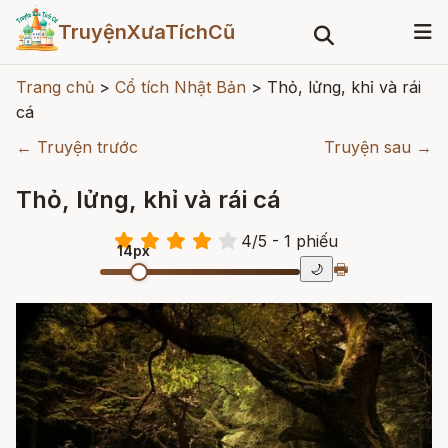
TruyệnXưaTíchCũ
Trang chủ
>
Cổ tích Nhật Bản
>
Thỏ, lửng, khỉ và rái
cá
← Truyện trước
Truyện sau →
Thỏ, lửng, khỉ và rái cá
4
/
5
- 1
phiếu
14px
🖶
🌙