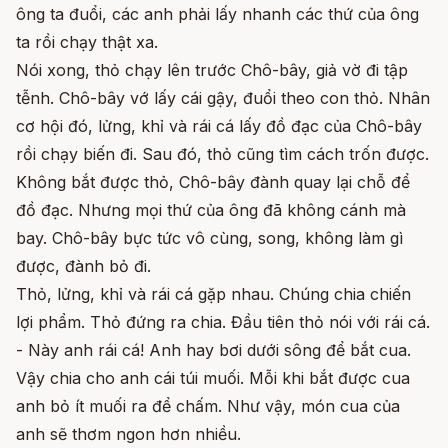
ông ta đuổi, các anh phải lấy nhanh các thứ của ông
ta rồi chạy thật xa.
Nói xong, thỏ chạy lên trước Chô-bây, giả vờ đi tập
tễnh. Chô-bây vớ lấy cái gậy, đuổi theo con thỏ. Nhân
cơ hội đó, lửng, khỉ và rái cá lấy đồ đạc của Chô-bây
rồi chạy biến đi. Sau đó, thỏ cũng tìm cách trốn được.
Không bắt được thỏ, Chô-bây đành quay lại chỗ để
đồ đạc. Nhưng mọi thứ của ông đã không cánh mà
bay. Chô-bây bực tức vô cùng, song, không làm gì
được, đành bỏ đi.
Thỏ, lửng, khỉ và rái cá gặp nhau. Chúng chia chiến
lợi phẩm. Thỏ đứng ra chia. Đầu tiên thỏ nói với rái cá.
- Này anh rái cá! Anh hay bơi dưới sông để bắt cua.
Vậy chia cho anh cái túi muối. Mỗi khi bắt được cua
anh bỏ ít muối ra để chấm. Như vậy, món cua của
anh sẽ thơm ngon hơn nhiều.