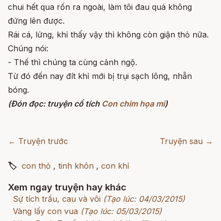
chui hết qua rốn ra ngoài, làm tôi đau quá không
đứng lên được.
Rái cá, lửng, khỉ thấy vậy thì không còn giận thỏ nữa.
Chúng nói:
- Thế thì chúng ta cùng cảnh ngộ.
Từ đó đến nay đít khỉ mới bị trụi sạch lông, nhẵn
bóng.
(Đón đọc: truyện cổ tích
Con chim họa mi
)
← Truyện trước
Truyện sau →
🏷
con thỏ
,
tinh khôn
,
con khỉ
Xem ngay truyện hay khác
Sự tích trầu, cau và vôi
(Tạo lúc: 04/03/2015)
Vàng lấy con vua
(Tạo lúc: 05/03/2015)