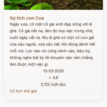
Đọc ngay
Sự tích con Cua
Ngày xưa, có một cô gái xinh đẹp sống với dì
ghẻ. Cô gái nết na, làm đủ mọi việc trong nhà,
suốt ngày vất vả. Mụ dì ghẻ có một cô con gái
vừa xấu người, vừa xấu nết. Nó đỏng đảnh hết
chỗ nói. Lúc nào nó cũng vênh váo, kiêu kỳ,
không nghe bất kỳ lời khuyên nào nên chẳng
làm được một việc gì.
13-03-2020
⭐ 4.8
5,122 lượt đọc
Cổ tích thế giới