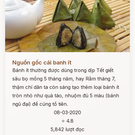
Đọc ngay
Nguồn gốc cái banh ít
Bánh ít thường được dùng trong dịp Tết giết
sâu bọ mồng 5 tháng năm, hay Rằm tháng 7,
thậm chí dân ta còn sáng tạo thêm loại bánh ít
tròn nhỏ như quả táo, nhuộm đủ 5 màu (bánh
ngũ đại) để cúng tổ tiên.
08-03-2020
⭐ 4.8
5,842 lượt đọc