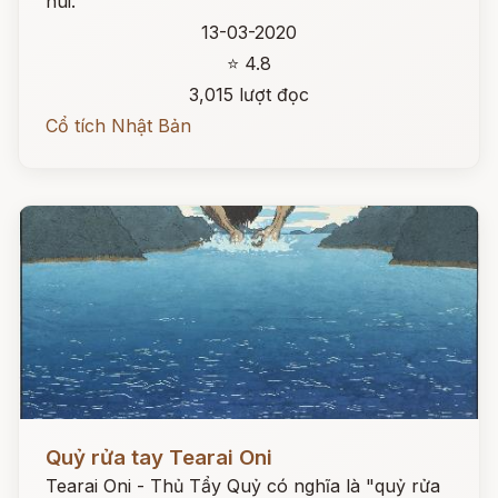
núi.
13-03-2020
⭐ 4.8
3,015 lượt đọc
Cổ tích Nhật Bản
Đọc ngay
Quỷ rửa tay Tearai Oni
Tearai Oni - Thủ Tẩy Quỷ có nghĩa là "quỷ rửa