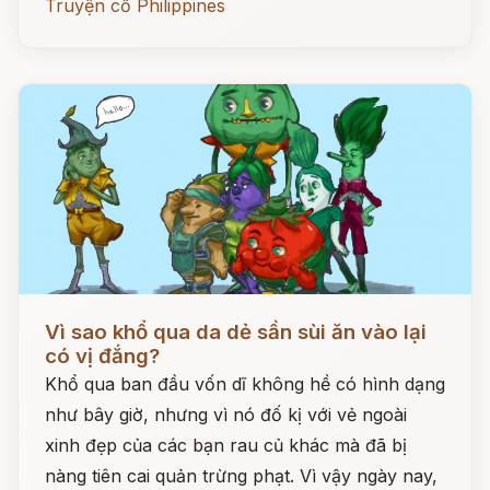
Truyện cổ Philippines
Đọc ngay
Vì sao khổ qua da dẻ sần sùi ăn vào lại
có vị đắng?
Khổ qua ban đầu vốn dĩ không hề có hình dạng
như bây giờ, nhưng vì nó đố kị với vẻ ngoài
xinh đẹp của các bạn rau củ khác mà đã bị
nàng tiên cai quản trừng phạt. Vì vậy ngày nay,