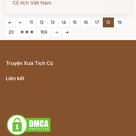
Cổ tích Việt Nam
⇤
⇠
11
12
13
14
15
16
17
18
19
❀ ❀ ❀
20
169
⇢
⇥
Truyện Xưa Tích Cũ
Cổ tích Việt Nam
Liên kết
Lịch vạn niên
Hà Nội cũ - Món ngon Hà Nội
Truyện kiếm hiệp - Ngôn tình
Download - Tải Miễn Phí