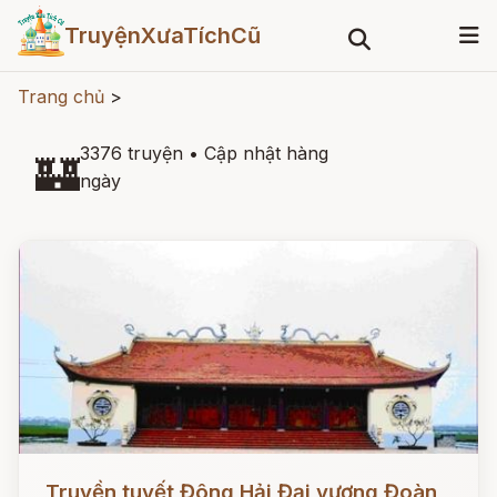
TruyệnXưaTíchCũ
Trang chủ
>
3376 truyện
•
Cập nhật hàng
🏰
ngày
Đọc ngay
Truyền tuyết Đông Hải Đại vương Đoàn