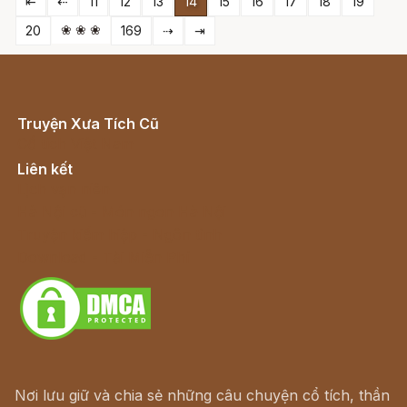
⇤
⇠
11
12
13
14
15
16
17
18
19
❀ ❀ ❀
20
169
⇢
⇥
Truyện Xưa Tích Cũ
Cổ tích Việt Nam
Liên kết
Lịch vạn niên
Hà Nội cũ - Món ngon Hà Nội
Truyện kiếm hiệp - Ngôn tình
Download - Tải Miễn Phí
Nơi lưu giữ và chia sẻ những câu chuyện cổ tích, thần