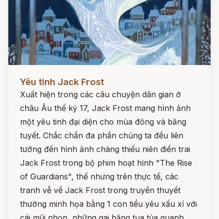
Đọc ngay
Yêu tinh Jack Frost
Xuất hiện trong các câu chuyện dân gian ở
châu Âu thế kỷ 17, Jack Frost mang hình ảnh
một yêu tinh đại diện cho mùa đông và băng
tuyết. Chắc chắn đa phần chúng ta đều liên
tưởng đến hình ảnh chàng thiếu niên điển trai
Jack Frost trong bộ phim hoạt hình "The Rise
of Guardians", thế nhưng trên thực tế, các
tranh vễ về Jack Frost trong truyền thuyết
thường minh họa bằng 1 con tiểu yêu xấu xí với
cái mũi nhọn, những gai băng tua tủa quanh