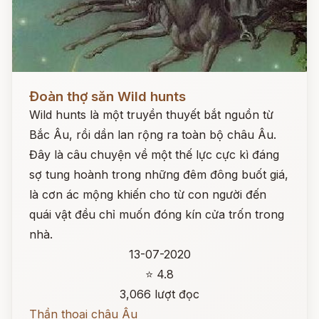
Đọc ngay
Đoàn thợ săn Wild hunts
Wild hunts là một truyền thuyết bắt nguồn từ
Bắc Âu, rồi dần lan rộng ra toàn bộ châu Âu.
Đây là câu chuyện về một thế lực cực kì đáng
sợ tung hoành trong những đêm đông buốt giá,
là cơn ác mộng khiến cho từ con người đến
quái vật đều chỉ muốn đóng kín cửa trốn trong
nhà.
13-07-2020
⭐ 4.8
3,066 lượt đọc
Thần thoại châu Âu