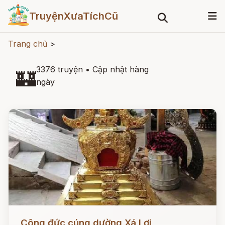
TruyệnXưaTíchCũ
Trang chủ
>
3376 truyện
•
Cập nhật hàng
🏰
ngày
Đọc ngay
Công đức cúng dường Xá Lợi