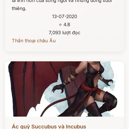
là linh hồn của sông ngòi và những dòng suối
thiêng.
13-07-2020
⭐ 4.8
7,093 lượt đọc
Thần thoại châu Âu
Đọc ngay
Ác quỷ Succubus và Incubus