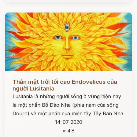
Đọc ngay
Thần mặt trời tối cao Endovelicus của
người Lusitania
Lusitania là những người sống ở vùng hiện nay
là một phần Bồ Đào Nha (phía nam của sông
Douro) và một phần của miền tây Tây Ban Nha.
14-07-2020
⭐ 4.8