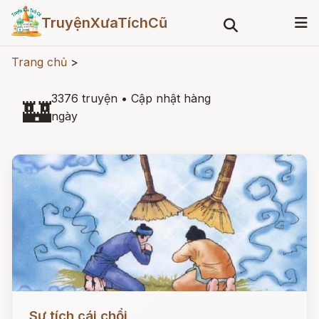
TruyệnXưaTíchCũ
Trang chủ
>
3376 truyện
•
Cập nhật hàng
🏰
ngày
Đọc ngay
Sự tích cái chổi