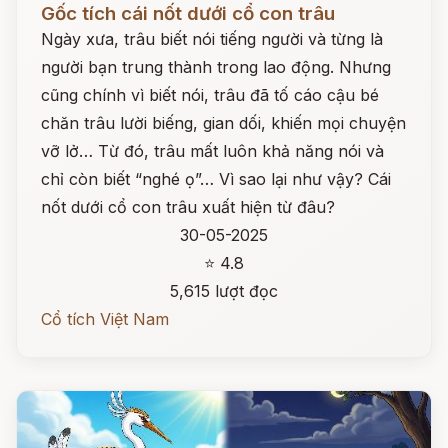
Gốc tích cái nốt dưới cổ con trâu
Ngày xưa, trâu biết nói tiếng người và từng là
người bạn trung thành trong lao động. Nhưng
cũng chính vì biết nói, trâu đã tố cáo cậu bé
chăn trâu lười biếng, gian dối, khiến mọi chuyện
vỡ lở… Từ đó, trâu mất luôn khả năng nói và
chỉ còn biết “nghé ọ”… Vì sao lại như vậy? Cái
nốt dưới cổ con trâu xuất hiện từ đâu?
30-05-2025
⭐ 4.8
5,615 lượt đọc
Cổ tích Việt Nam