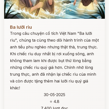
Đọc ngay
Ba lưỡi rìu
Trong câu chuyện cổ tích Việt Nam "Ba lưỡi
rìu", chúng ta cùng theo dõi hành trình của một
anh tiều phu nghèo nhưng thật thà, trung thực.
Khi chiếc rìu duy nhất bị rơi xuống sông, anh
không tham lam khi được bụt thử lòng bằng
những chiếc rìu quý giá hơn. Chính nhờ lòng
trung thực, anh đã nhận lại chiếc rìu của mình
và còn được tặng thêm hai lưỡi rìu quý giá
khác!
30-05-2025
⭐ 4.8
7,400 lượt đọc