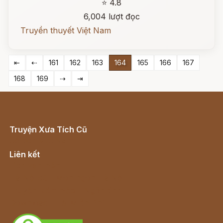
⭐ 4.8
6,004 lượt đọc
Truyền thuyết Việt Nam
⇤
⇠
161
162
163
164
165
166
167
168
169
⇢
⇥
Truyện Xưa Tích Cũ
Cổ tích Việt Nam
Liên kết
Lịch vạn niên
Hà Nội cũ - Món ngon Hà Nội
Truyện kiếm hiệp - Ngôn tình
Download - Tải Miễn Phí