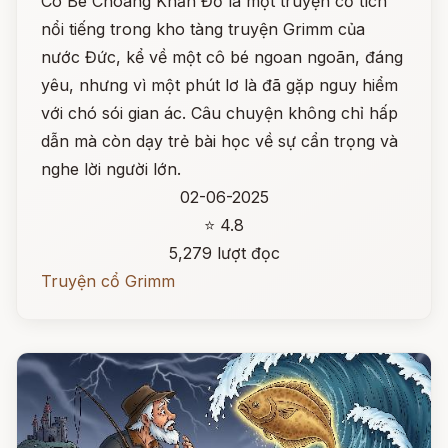
Cô Bé Choàng Khăn Đỏ là một truyện cổ tích
nổi tiếng trong kho tàng truyện Grimm của
nước Đức, kể về một cô bé ngoan ngoãn, đáng
yêu, nhưng vì một phút lơ là đã gặp nguy hiểm
với chó sói gian ác. Câu chuyện không chỉ hấp
dẫn mà còn dạy trẻ bài học về sự cẩn trọng và
nghe lời người lớn.
02-06-2025
⭐ 4.8
5,279 lượt đọc
Truyện cổ Grimm