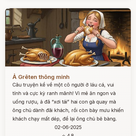
Đọc ngay
Ả Grêten thông minh
Câu truyện kể về một cô người ở láu cá, vui
tính và cực kỳ ranh mãnh! Vì mê ăn ngon và
uống rượu, ả đã “xơi tái” hai con gà quay mà
ông chủ dành đãi khách, rồi còn bày mưu khiến
khách chạy mất dép, để lại ông chủ bẽ bàng.
02-06-2025
⭐ 4.8