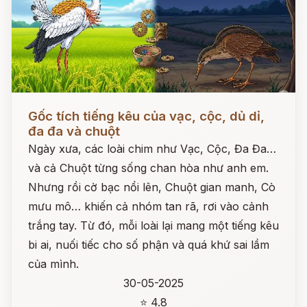
Đọc ngay
Gốc tích tiếng kêu của vạc, cộc, dủ dỉ,
đa đa và chuột
Ngày xưa, các loài chim như Vạc, Cộc, Đa Đa…
và cả Chuột từng sống chan hòa như anh em.
Nhưng rồi cờ bạc nổi lên, Chuột gian manh, Cò
mưu mô… khiến cả nhóm tan rã, rơi vào cảnh
trắng tay. Từ đó, mỗi loài lại mang một tiếng kêu
bi ai, nuối tiếc cho số phận và quá khứ sai lầm
của mình.
30-05-2025
⭐ 4.8