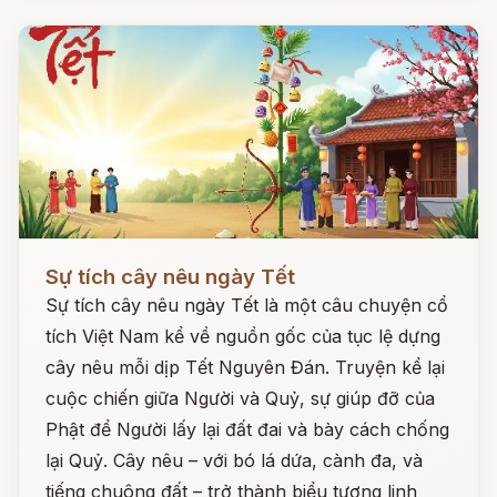
Đọc ngay
Sự tích cây nêu ngày Tết
Sự tích cây nêu ngày Tết là một câu chuyện cổ
tích Việt Nam kể về nguồn gốc của tục lệ dựng
cây nêu mỗi dịp Tết Nguyên Đán. Truyện kể lại
cuộc chiến giữa Người và Quỷ, sự giúp đỡ của
Phật để Người lấy lại đất đai và bày cách chống
lại Quỷ. Cây nêu – với bó lá dứa, cành đa, và
tiếng chuông đất – trở thành biểu tượng linh