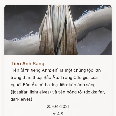
Đọc ngay
Tiên Ánh Sáng
Tiên (álfr, tiếng Anh: elf) là một chủng tộc lớn
trong thần thoại Bắc Âu. Trong Cửu giới của
người Bắc Âu có hai loại tiên: tiên ánh sáng
(ljosalfar, light elves) và tiên bóng tối (dokkalfar,
dark elves).
25-04-2021
⭐ 4.8