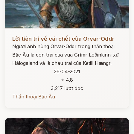
Đọc ngay
Lời tiên tri về cái chết của Orvar-Oddr
Người anh hùng Orvar-Oddr trong thần thoại
Bắc Âu là con trai của vua Grímr Loðinkinni xứ
Hålogaland và là cháu trai của Ketill Hængr.
26-04-2021
⭐ 4.8
3,217 lượt đọc
Thần thoại Bắc Âu