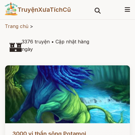
TruyệnXưaTíchCũ
Trang chủ
>
3376 truyện
•
Cập nhật hàng
🏰
ngày
Đọc ngay
3000 vị thần sông Potamoi