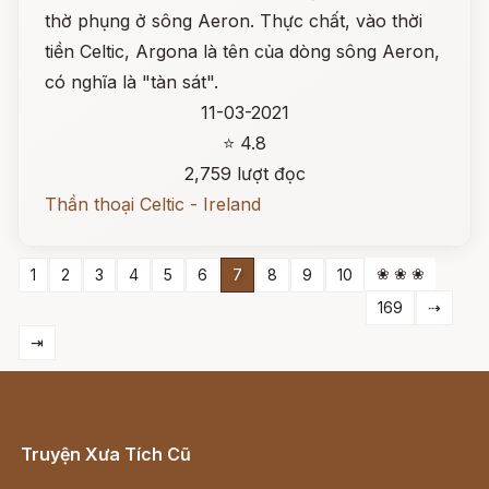
thờ phụng ở sông Aeron. Thực chất, vào thời
tiền Celtic, Argona là tên của dòng sông Aeron,
có nghĩa là "tàn sát".
11-03-2021
⭐ 4.8
2,759 lượt đọc
Thần thoại Celtic - Ireland
❀ ❀ ❀
1
2
3
4
5
6
7
8
9
10
169
⇢
⇥
Truyện Xưa Tích Cũ
Cổ tích Việt Nam