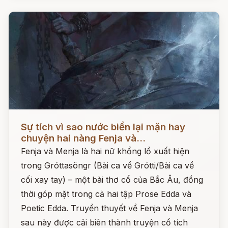
Đọc ngay
Sự tích vì sao nước biển lại mặn hay
chuyện hai nàng Fenja và...
Fenja và Menja là hai nữ khổng lồ xuất hiện
trong Gróttasöngr (Bài ca về Grótti/Bài ca về
cối xay tay) – một bài thơ cổ của Bắc Âu, đồng
thời góp mặt trong cả hai tập Prose Edda và
Poetic Edda. Truyền thuyết về Fenja và Menja
sau này được cải biên thành truyện cổ tích