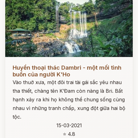
Đọc ngay
Huyền thoại thác Dambri - một mối tình
buồn của người K'Ho
Vào thuở xưa, một đôi trai tài gái sắc yêu nhau
tha thiết, chàng tên K’Đam còn nàng là Bri. Bất
hạnh xảy ra khi họ không thể chung sống cùng
nhau vì những tranh chấp, xung đột giữa hai bộ
tộc.
15-03-2021
⭐ 4.8