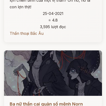
lợn chiến binh của một vị thần? Oh no, nó là
con lợn thịt!
25-04-2021
⭐ 4.8
3,595 lượt đọc
Thần thoại Bắc Âu
Đọc ngay
Ba nữ thần cai quản số mệnh Norn