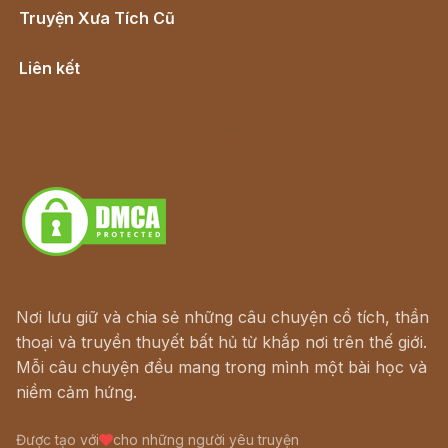
Truyện Xưa Tích Cũ
Cổ tích Việt Nam
Liên kết
Lịch vạn niên
Hà Nội cũ - Món ngon Hà Nội
Truyện kiếm hiệp - Ngôn tình
Download - Tải Miễn Phí
Nơi lưu giữ và chia sẻ những câu chuyện cổ tích, thần
thoại và truyền thuyết bất hủ từ khắp nơi trên thế giới.
Mỗi câu chuyện đều mang trong mình một bài học và
niềm cảm hứng.
Được tạo với
cho những người yêu truyện