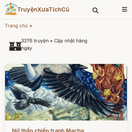
TruyệnXưaTíchCũ
Trang chủ
>
3376 truyện
•
Cập nhật hàng
🏰
ngày
Đọc ngay
Nữ thần chiến tranh Macha