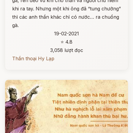
gà, rèn đẽo vũ khí cho thần và người chứ hiếm
khi ra tay. Nhưng một khi ông đã “tung chưởng”
thì các anh thần khác chỉ có nước… ra chuồng
gà.
19-02-2021
⭐ 4.8
3,058 lượt đọc
Thần thoại Hy Lạp