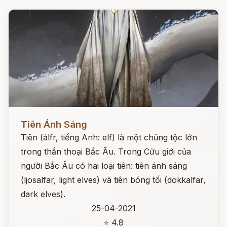
Đọc ngay
Tiên Ánh Sáng
Tiên (álfr, tiếng Anh: elf) là một chủng tộc lớn
trong thần thoại Bắc Âu. Trong Cửu giới của
người Bắc Âu có hai loại tiên: tiên ánh sáng
(ljosalfar, light elves) và tiên bóng tối (dokkalfar,
dark elves).
25-04-2021
⭐ 4.8