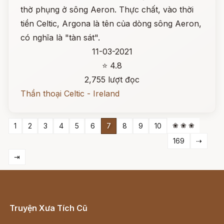
thờ phụng ở sông Aeron. Thực chất, vào thời
tiền Celtic, Argona là tên của dòng sông Aeron,
có nghĩa là "tàn sát".
11-03-2021
⭐ 4.8
2,755 lượt đọc
Thần thoại Celtic - Ireland
❀ ❀ ❀
1
2
3
4
5
6
7
8
9
10
169
⇢
⇥
Truyện Xưa Tích Cũ
Cổ tích Việt Nam