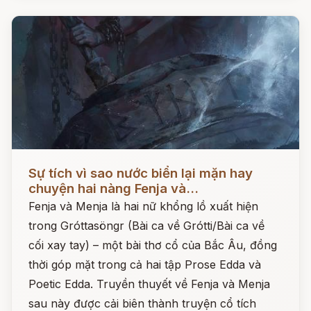
Đọc ngay
Sự tích vì sao nước biển lại mặn hay
chuyện hai nàng Fenja và...
Fenja và Menja là hai nữ khổng lồ xuất hiện
trong Gróttasöngr (Bài ca về Grótti/Bài ca về
cối xay tay) – một bài thơ cổ của Bắc Âu, đồng
thời góp mặt trong cả hai tập Prose Edda và
Poetic Edda. Truyền thuyết về Fenja và Menja
sau này được cải biên thành truyện cổ tích