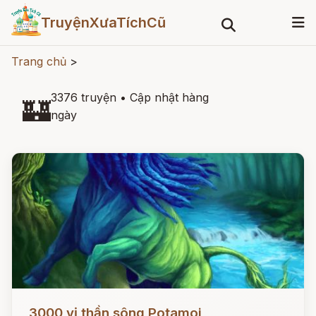
TruyệnXưaTíchCũ
Trang chủ
>
3376 truyện
•
Cập nhật hàng
🏰
ngày
Đọc ngay
3000 vị thần sông Potamoi