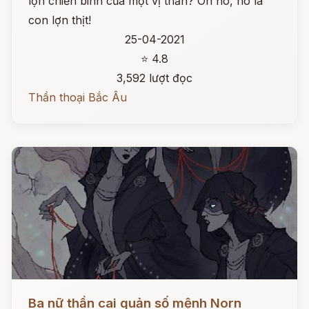
lợn chiến binh của một vị thần? Oh no, nó là
con lợn thịt!
25-04-2021
⭐ 4.8
3,592 lượt đọc
Thần thoại Bắc Âu
Đọc ngay
Ba nữ thần cai quản số mệnh Norn