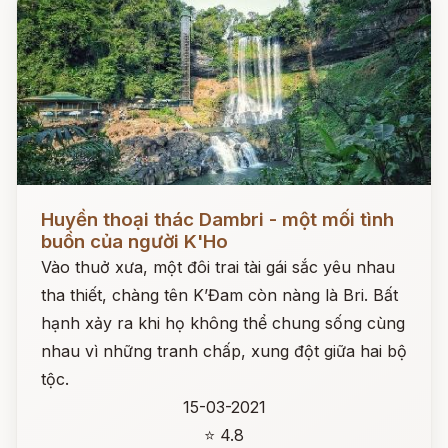
Đọc ngay
Huyền thoại thác Dambri - một mối tình
buồn của người K'Ho
Vào thuở xưa, một đôi trai tài gái sắc yêu nhau
tha thiết, chàng tên K’Đam còn nàng là Bri. Bất
hạnh xảy ra khi họ không thể chung sống cùng
nhau vì những tranh chấp, xung đột giữa hai bộ
tộc.
15-03-2021
⭐ 4.8