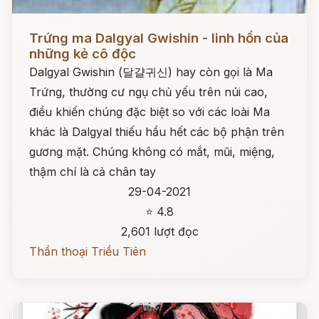
Đọc ngay
Trứng ma Dalgyal Gwishin - linh hồn của
những kẻ cô độc
Dalgyal Gwishin (달걀귀신) hay còn gọi là Ma
Trứng, thường cư ngụ chủ yếu trên núi cao,
điều khiến chúng đặc biệt so với các loài Ma
khác là Dalgyal thiếu hầu hết các bộ phận trên
gương mặt. Chúng không có mắt, mũi, miệng,
thậm chí là cả chân tay
29-04-2021
⭐ 4.8
2,601 lượt đọc
Thần thoại Triều Tiên