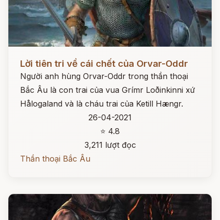
Đọc ngay
Lời tiên tri về cái chết của Orvar-Oddr
Người anh hùng Orvar-Oddr trong thần thoại
Bắc Âu là con trai của vua Grímr Loðinkinni xứ
Hålogaland và là cháu trai của Ketill Hængr.
26-04-2021
⭐ 4.8
3,211 lượt đọc
Thần thoại Bắc Âu