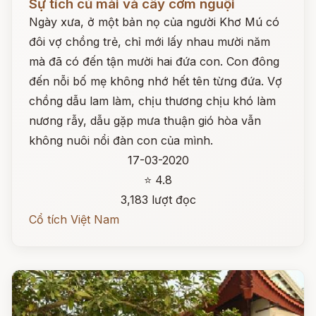
Sự tích củ mài và cây cơm nguội
Ngày xưa, ở một bản nọ của người Khơ Mú có
đôi vợ chồng trẻ, chỉ mới lấy nhau mười năm
mà đã có đến tận mười hai đứa con. Con đông
đến nỗi bố mẹ không nhớ hết tên từng đứa. Vợ
chồng dẫu lam làm, chịu thương chịu khó làm
nương rẫy, dẫu gặp mưa thuận gió hòa vẫn
không nuôi nổi đàn con của mình.
17-03-2020
⭐ 4.8
3,183 lượt đọc
Cổ tích Việt Nam