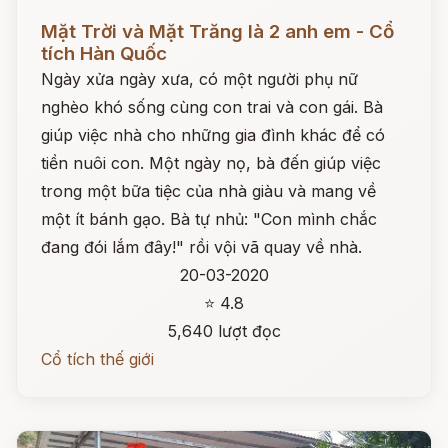
Đọc ngay
Mặt Trời và Mặt Trăng là 2 anh em - Cổ
tích Hàn Quốc
Ngày xửa ngày xưa, có một người phụ nữ
nghèo khó sống cùng con trai và con gái. Bà
giúp việc nhà cho những gia đình khác để có
tiền nuôi con. Một ngày nọ, bà đến giúp việc
trong một bữa tiệc của nhà giàu và mang về
một ít bánh gạo. Bà tự nhủ: "Con mình chắc
đang đói lắm đây!" rồi vội vã quay về nhà.
20-03-2020
⭐ 4.8
5,640 lượt đọc
Cổ tích thế giới