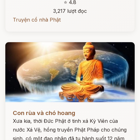
⭐ 4.8
3,217 lượt đọc
Truyện cổ nhà Phật
Đọc ngay
Con rùa và chó hoang
Xưa kia, thời Đức Phật ở tinh xá Kỳ Viên của
nước Xá Vệ, hồng truyền Phật Pháp cho chúng
sinh, có một đạo nhân đã tu hành suốt 12 năm