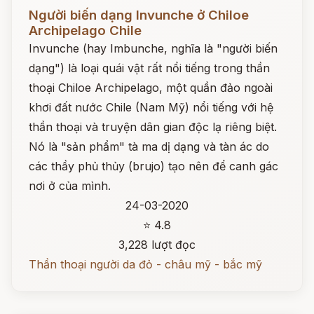
Đọc ngay
Người biến dạng Invunche ở Chiloe
Archipelago Chile
Invunche (hay Imbunche, nghĩa là "người biến
dạng") là loại quái vật rất nổi tiếng trong thần
thoại Chiloe Archipelago, một quần đảo ngoài
khơi đất nước Chile (Nam Mỹ) nổi tiếng với hệ
thần thoại và truyện dân gian độc lạ riêng biệt.
Nó là "sản phẩm" tà ma dị dạng và tàn ác do
các thầy phủ thủy (brujo) tạo nên để canh gác
nơi ở của mình.
24-03-2020
⭐ 4.8
3,228 lượt đọc
Thần thoại người da đỏ - châu mỹ - bắc mỹ