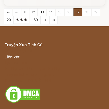
⇤
⇠
11
12
13
14
15
16
17
18
19
❀ ❀ ❀
20
169
⇢
⇥
Truyện Xưa Tích Cũ
Cổ tích Việt Nam
Liên kết
Lịch vạn niên
Hà Nội cũ - Món ngon Hà Nội
Truyện kiếm hiệp - Ngôn tình
Download - Tải Miễn Phí