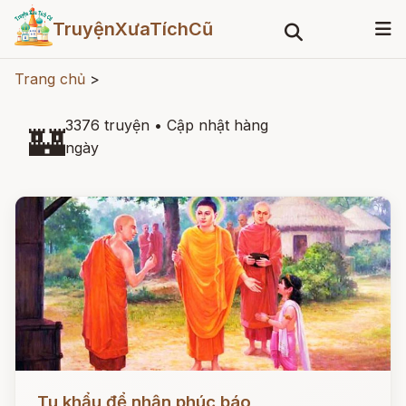
TruyệnXưaTíchCũ
Trang chủ
>
3376 truyện
•
Cập nhật hàng
🏰
ngày
Đọc ngay
Tu khẩu để nhận phúc báo