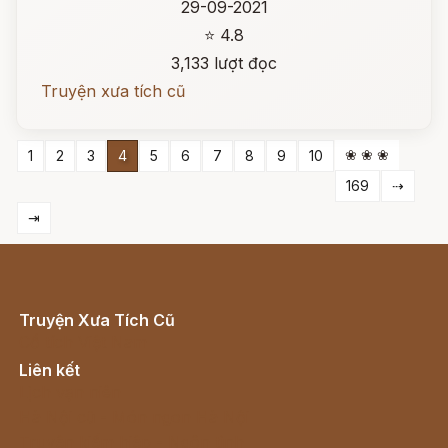
29-09-2021
⭐ 4.8
3,133 lượt đọc
Truyện xưa tích cũ
❀ ❀ ❀
1
2
3
4
5
6
7
8
9
10
169
⇢
⇥
Truyện Xưa Tích Cũ
Cổ tích Việt Nam
Liên kết
Lịch vạn niên
Hà Nội cũ - Món ngon Hà Nội
Truyện kiếm hiệp - Ngôn tình