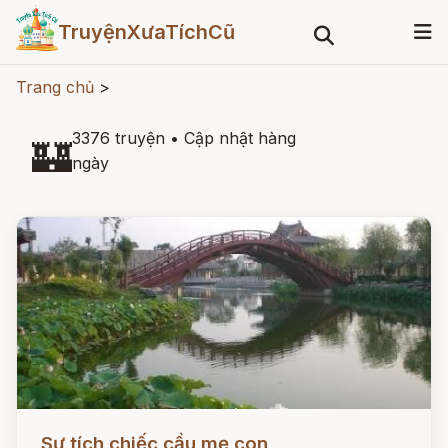
TruyệnXưaTíchCũ
Trang chủ
>
3376 truyện
•
Cập nhật hàng
🏰
ngày
Đọc ngay
Sự tích chiếc cầu mẹ con