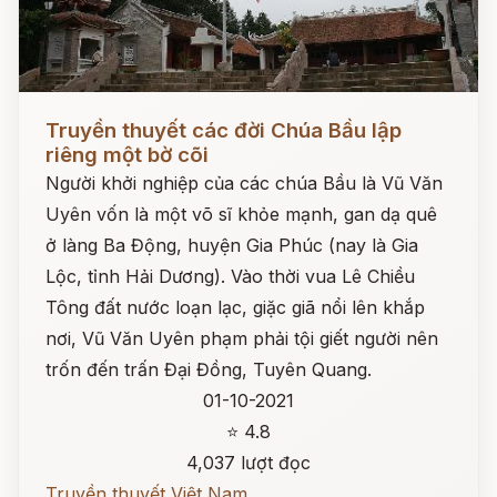
Đọc ngay
Truyền thuyết các đời Chúa Bầu lập
riêng một bờ cõi
Người khởi nghiệp của các chúa Bầu là Vũ Văn
Uyên vốn là một võ sĩ khỏe mạnh, gan dạ quê
ở làng Ba Động, huyện Gia Phúc (nay là Gia
Lộc, tỉnh Hải Dương). Vào thời vua Lê Chiều
Tông đất nước loạn lạc, giặc giã nổi lên khắp
nơi, Vũ Văn Uyên phạm phải tội giết người nên
trốn đến trấn Đại Đồng, Tuyên Quang.
01-10-2021
⭐ 4.8
4,037 lượt đọc
Truyền thuyết Việt Nam