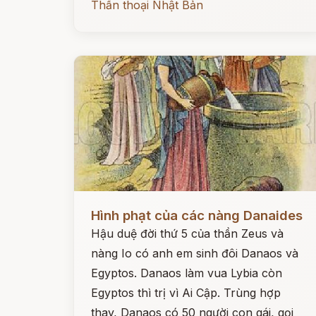
Thần thoại Nhật Bản
Đọc ngay
Hình phạt của các nàng Danaides
Hậu duệ đời thứ 5 của thần Zeus và
nàng Io có anh em sinh đôi Danaos và
Egyptos. Danaos làm vua Lybia còn
Egyptos thì trị vì Ai Cập. Trùng hợp
thay, Danaos có 50 người con gái, gọi