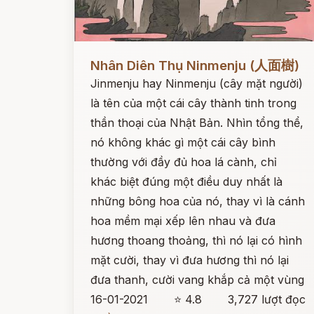
Đọc ngay
Nhân Diên Thụ Ninmenju (人面樹)
Jinmenju hay Ninmenju (cây mặt người)
là tên của một cái cây thành tinh trong
thần thoại của Nhật Bản. Nhìn tổng thể,
nó không khác gì một cái cây bình
thường với đầy đủ hoa lá cành, chỉ
khác biệt đúng một điều duy nhất là
những bông hoa của nó, thay vì là cánh
hoa mềm mại xếp lên nhau và đưa
hương thoang thoảng, thì nó lại có hình
mặt cười, thay vì đưa hương thì nó lại
đưa thanh, cười vang khắp cả một vùng
16-01-2021
⭐ 4.8
3,727 lượt đọc