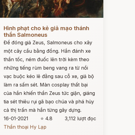
ọc ngay
Hình phạt cho kẻ giả mạo thánh
thần Salmoneus
Để đóng giả Zeus, Salmoneus cho xây
một cây cầu bằng đồng. Hắn đánh xe
thần tốc, ném đuốc lên trời kèm theo
những tiếng rùm beng vang ra từ nồi
vạc buộc kéo lê đằng sau cỗ xe, giả bộ
làm ra sấm sét. Màn cosplay thất bại
của hắn khiến thần Zeus tức giận, giáng
tia sét thiêu rụi gã bạo chúa và phá hủy
cả thị trấn mà hắn từng gây dựng.
16-01-2021
⭐ 4.8
3,112 lượt đọc
Thần thoại Hy Lạp