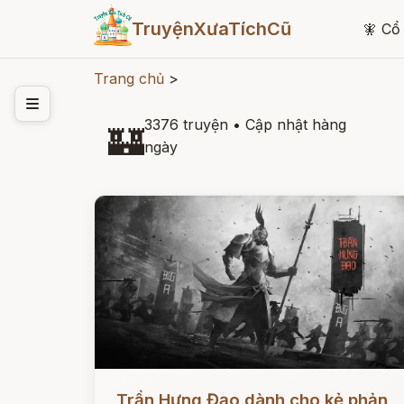
TruyệnXưaTíchCũ
🧚
Cổ 
Trang chủ
>
3376 truyện
•
Cập nhật hàng
🏰
ngày
Đọc ngay
Trần Hưng Đạo dành cho kẻ phản