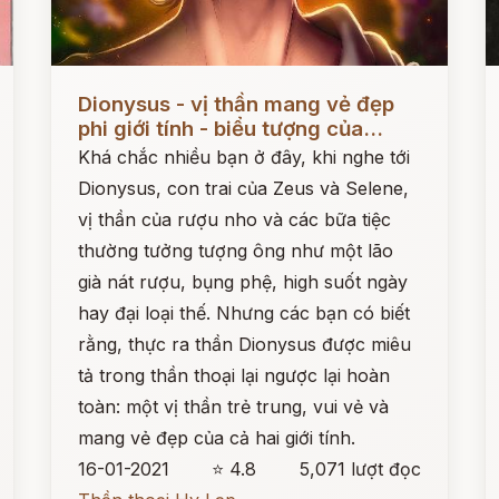
Đọc ngay
Đ
Dionysus - vị thần mang vẻ đẹp
phi giới tính - biểu tượng của...
Khá chắc nhiều bạn ở đây, khi nghe tới
Dionysus, con trai của Zeus và Selene,
vị thần của rượu nho và các bữa tiệc
thường tưởng tượng ông như một lão
già nát rượu, bụng phệ, high suốt ngày
hay đại loại thế. Nhưng các bạn có biết
rằng, thực ra thần Dionysus được miêu
tả trong thần thoại lại ngược lại hoàn
toàn: một vị thần trẻ trung, vui vẻ và
mang vẻ đẹp của cả hai giới tính.
16-01-2021
⭐ 4.8
5,071 lượt đọc