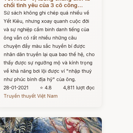
chối tình yêu của 3 cô công...
Sử sách không ghi chép quá nhiều về
Yết Kiêu, nhưng xoay quanh cuộc đời
và sự nghiệp cầm binh danh tiếng của
ông vẫn có rất nhiều những câu
chuyện đầy màu sắc huyền bí được
nhân dân truyền lại qua bao thế hệ, cho
thấy được sự ngưỡng mộ và kính trọng
về khả năng bơi lội được ví "nhập thuỷ
như phúc bình địa hỹ" của ông.
28-01-2021
⭐ 4.8
4,811 lượt đọc
Truyền thuyết Việt Nam