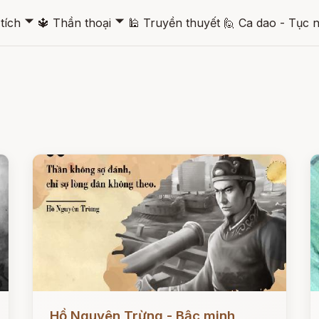
🞃
🞃
tích
🔱
Thần thoại
🕌
Truyền thuyết
🙋
Ca dao - Tục 
Đọc ngay
Đ
Hồ Nguyên Trừng - Bậc minh