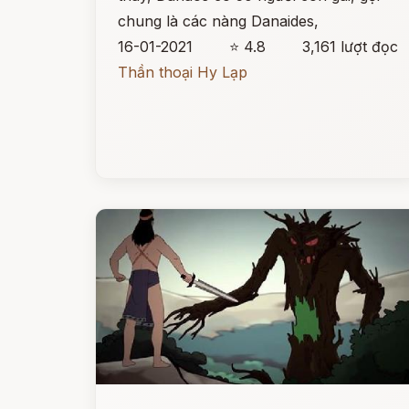
chung là các nàng Danaides,
16-01-2021
⭐ 4.8
3,161 lượt đọc
Thần thoại Hy Lạp
Đọc ngay