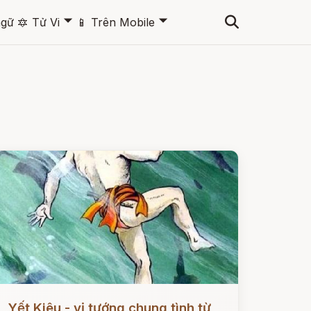
🞃
🞃
ngữ
🔯
Tử Vi
📱
Trên Mobile
ọc ngay
Yết Kiêu - vị tướng chung tình từ