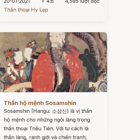
20-01-2021
⭐ 4.8
4,595 lượt đọc
Thần thoại Hy Lạp
ọc ngay
Thần hộ mệnh Sosamshin
Sosamshin (Hangu: 소삼신) là vị thần
hộ mệnh cho những ngôi làng trong
thần thoại Triều Tiên. Với tư cách là
thần làng, ranh giới và chiến tranh,