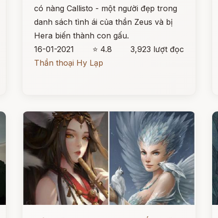
có nàng Callisto - một người đẹp trong
danh sách tình ái của thần Zeus và bị
Hera biến thành con gấu.
16-01-2021
⭐ 4.8
3,923 lượt đọc
Thần thoại Hy Lạp
Đọc ngay
Đ