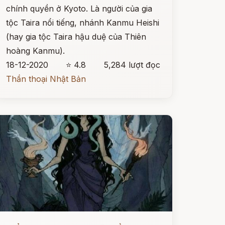
chính quyền ở Kyoto. Là người của gia
tộc Taira nổi tiếng, nhánh Kanmu Heishi
(hay gia tộc Taira hậu duệ của Thiên
hoàng Kanmu).
18-12-2020
⭐ 4.8
5,284 lượt đọc
Thần thoại Nhật Bản
ọc ngay