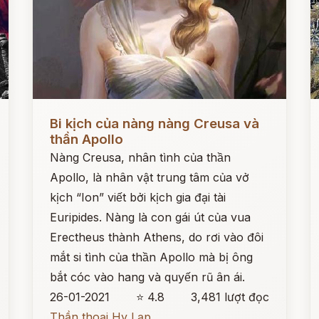
Đọc ngay
Đ
Bi kịch của nàng nàng Creusa và
thần Apollo
Nàng Creusa, nhân tình của thần
Apollo, là nhân vật trung tâm của vở
kịch “Ion” viết bởi kịch gia đại tài
Euripides. Nàng là con gái út của vua
Erectheus thành Athens, do rơi vào đôi
mắt si tình của thần Apollo mà bị ông
bắt cóc vào hang và quyến rũ ân ái.
26-01-2021
⭐ 4.8
3,481 lượt đọc
Thần thoại Hy Lạp