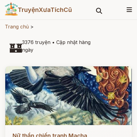
TruyệnXưaTíchCũ
Trang chủ
>
3376 truyện
•
Cập nhật hàng
🏰
ngày
Đọc ngay
Nữ thần chiến tranh Macha