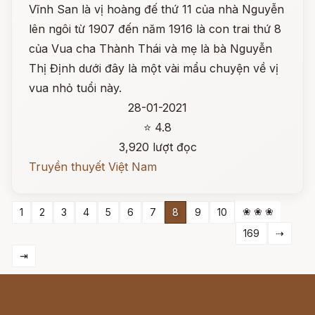
Vĩnh San là vị hoàng đế thứ 11 của nhà Nguyễn
lên ngôi từ 1907 đến năm 1916 là con trai thứ 8
của Vua cha Thành Thái và mẹ là bà Nguyễn
Thị Định dưới đây là một vài mẩu chuyện về vị
vua nhỏ tuổi này.
28-01-2021
⭐ 4.8
3,920 lượt đọc
Truyền thuyết Việt Nam
❀ ❀ ❀
1
2
3
4
5
6
7
8
9
10
169
⇢
⇥