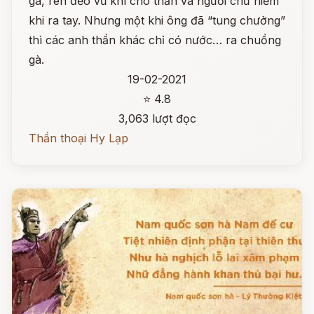
gà, rèn đẽo vũ khí cho thần và người chứ hiếm
khi ra tay. Nhưng một khi ông đã “tung chưởng”
thì các anh thần khác chỉ có nước… ra chuồng
gà.
19-02-2021
⭐ 4.8
3,063 lượt đọc
Thần thoại Hy Lạp