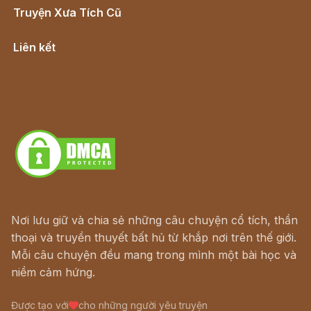
Truyện Xưa Tích Cũ
Cổ tích Việt Nam
Liên kết
Lịch vạn niên
Hà Nội cũ - Món ngon Hà Nội
Truyện kiếm hiệp - Ngôn tình
Download - Tải Miễn Phí
Nơi lưu giữ và chia sẻ những câu chuyện cổ tích, thần
thoại và truyền thuyết bất hủ từ khắp nơi trên thế giới.
Mỗi câu chuyện đều mang trong mình một bài học và
niềm cảm hứng.
Được tạo với
cho những người yêu truyện