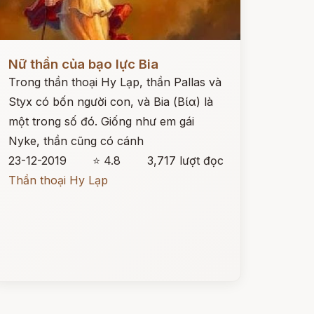
ọc ngay
Nữ thần của bạo lực Bia
Trong thần thoại Hy Lạp, thần Pallas và
Styx có bốn người con, và Bia (Βία) là
một trong số đó. Giống như em gái
Nyke, thần cũng có cánh
23-12-2019
⭐ 4.8
3,717 lượt đọc
Thần thoại Hy Lạp