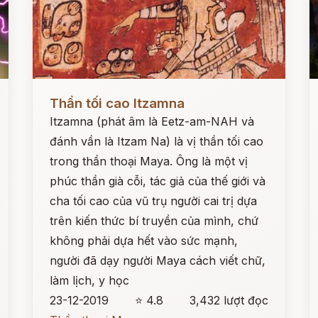
Đọc ngay
Đ
Thần tối cao Itzamna
Itzamna (phát âm là Eetz-am-NAH và
đánh vần là Itzam Na) là vị thần tối cao
trong thần thoại Maya. Ông là một vị
phúc thần già cỗi, tác giả của thế giới và
cha tối cao của vũ trụ người cai trị dựa
trên kiến thức bí truyền của mình, chứ
không phải dựa hết vào sức mạnh,
người đã dạy người Maya cách viết chữ,
làm lịch, y học
23-12-2019
⭐ 4.8
3,432 lượt đọc