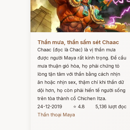
Đọc ngay
Thần mưa, thần sấm sét Chaac
Chaac (đọc là Chac) là vị thần mưa
được người Maya rất kính trọng. Để cầu
mưa thuận gió hòa, họ phải chứng tỏ
lòng tận tâm với thần bằng cách nhịn
ăn hoặc nhịn sex, thậm chí khi thần dữ
dội hơn, họ còn phải hiến tế người sống
trên tòa thành cổ Chichen Itza.
24-12-2019
⭐ 4.8
5,136 lượt đọc
Thần thoại Maya