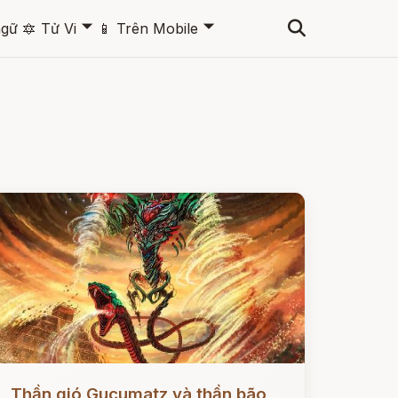
🞃
🞃
ngữ
🔯
Tử Vi
📱
Trên Mobile
ọc ngay
Thần gió Gucumatz và thần bão