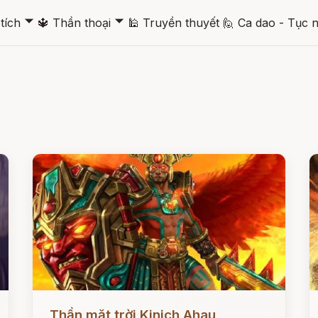
🞃
🞃
tích
🔱
Thần thoại
🕌
Truyền thuyết
🙋
Ca dao - Tục 
Đọc ngay
Đ
Thần mặt trời Kinich Ahau