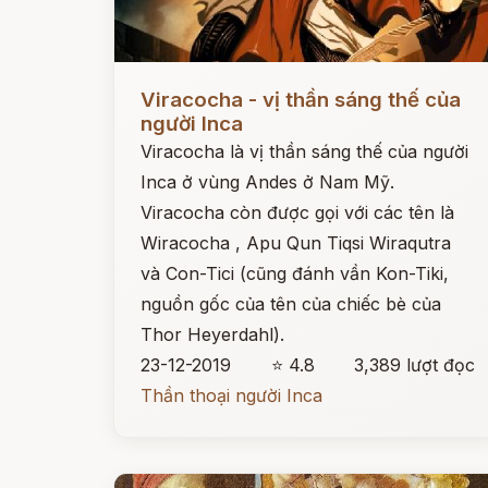
Đọc ngay
Viracocha - vị thần sáng thế của
người Inca
Viracocha là vị thần sáng thế của người
Inca ở vùng Andes ở Nam Mỹ.
Viracocha còn được gọi với các tên là
Wiracocha , Apu Qun Tiqsi Wiraqutra
và Con-Tici (cũng đánh vần Kon-Tiki,
nguồn gốc của tên của chiếc bè của
Thor Heyerdahl).
23-12-2019
⭐ 4.8
3,389 lượt đọc
Thần thoại người Inca