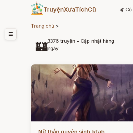
TruyệnXưaTíchCũ
🧚
Cổ 
Trang chủ
>
3376 truyện
•
Cập nhật hàng
🏰
ngày
Đọc ngay
Nữ thần quyên sinh Ixtab