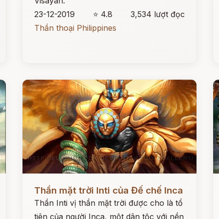
Visayan.
23-12-2019
⭐ 4.8
3,534 lượt đọc
Thần thoại Philippines
Đọc ngay
Đ
Thần mặt trời Inti của Đế chế Inca
Thần Inti vị thần mặt trời được cho là tổ
tiên của người Inca, một dân tộc với nền