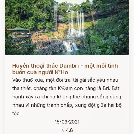
Đọc ngay
Huyền thoại thác Dambri - một mối tình
buồn của người K'Ho
Vào thuở xưa, một đôi trai tài gái sắc yêu nhau
tha thiết, chàng tên K’Đam còn nàng là Bri. Bất
hạnh xảy ra khi họ không thể chung sống cùng
nhau vì những tranh chấp, xung đột giữa hai bộ
tộc.
15-03-2021
⭐ 4.8