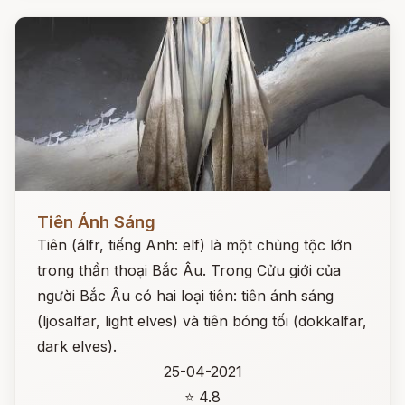
Đọc ngay
Tiên Ánh Sáng
Tiên (álfr, tiếng Anh: elf) là một chủng tộc lớn
trong thần thoại Bắc Âu. Trong Cửu giới của
người Bắc Âu có hai loại tiên: tiên ánh sáng
(ljosalfar, light elves) và tiên bóng tối (dokkalfar,
dark elves).
25-04-2021
⭐ 4.8