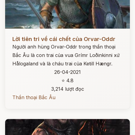
Đọc ngay
Lời tiên tri về cái chết của Orvar-Oddr
Người anh hùng Orvar-Oddr trong thần thoại
Bắc Âu là con trai của vua Grímr Loðinkinni xứ
Hålogaland và là cháu trai của Ketill Hængr.
26-04-2021
⭐ 4.8
3,214 lượt đọc
Thần thoại Bắc Âu