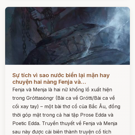
Đọc ngay
Sự tích vì sao nước biển lại mặn hay
chuyện hai nàng Fenja và...
Fenja và Menja là hai nữ khổng lồ xuất hiện
trong Gróttasöngr (Bài ca về Grótti/Bài ca về
cối xay tay) – một bài thơ cổ của Bắc Âu, đồng
thời góp mặt trong cả hai tập Prose Edda và
Poetic Edda. Truyền thuyết về Fenja và Menja
sau này được cải biên thành truyện cổ tích