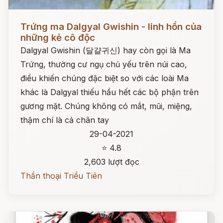
Đọc ngay
Trứng ma Dalgyal Gwishin - linh hồn của
những kẻ cô độc
Dalgyal Gwishin (달걀귀신) hay còn gọi là Ma
Trứng, thường cư ngụ chủ yếu trên núi cao,
điều khiến chúng đặc biệt so với các loài Ma
khác là Dalgyal thiếu hầu hết các bộ phận trên
gương mặt. Chúng không có mắt, mũi, miệng,
thậm chí là cả chân tay
29-04-2021
⭐ 4.8
2,603 lượt đọc
Thần thoại Triều Tiên