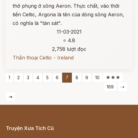
thờ phụng ở sông Aeron. Thực chất, vào thời
tiền Celtic, Argona là tên của dòng sông Aeron,
có nghĩa là "tàn sát".
11-03-2021
⭐ 4.8
2,758 lượt đọc
Thần thoại Celtic - Ireland
❀ ❀ ❀
1
2
3
4
5
6
7
8
9
10
169
⇢
⇥
Truyện Xưa Tích Cũ
Cổ tích Việt Nam