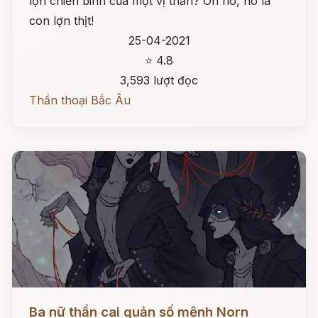
lợn chiến binh của một vị thần? Oh no, nó là
con lợn thịt!
25-04-2021
⭐ 4.8
3,593 lượt đọc
Thần thoại Bắc Âu
Đọc ngay
Ba nữ thần cai quản số mệnh Norn