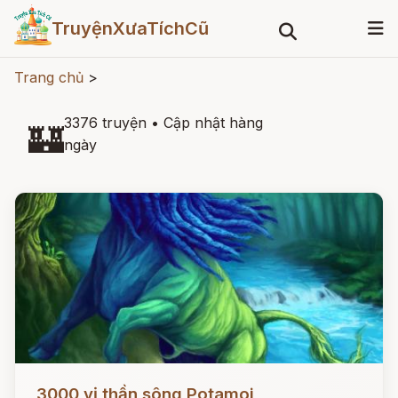
TruyệnXưaTíchCũ
Trang chủ
>
3376 truyện
•
Cập nhật hàng
🏰
ngày
Đọc ngay
3000 vị thần sông Potamoi