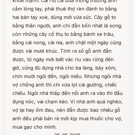
khoẻ mạnh. Cái rìu cái búa thông thường anh
cầm lỏng tay, phải thuê thợ rèn đánh to bằng
hai bàn tay xoè, dùng mới vừa sức. Cây gỗ to
bằng thân người, anh chỉ đẵn bốn nhát là xong;
còn những cây cổ thụ to bằng bánh xe trâu,
bằng cái nong, cái nia, anh chặt một ngày cũng
được vài mươi khúc. Tính ra số gỗ anh đẵn
được, từ ngày mới biết vác rìu vào rừng đến
giờ, cũng đủ dựng nhà cho ba làng, bảy xóm,
chín mười ngôi đền, ngôi miếu. Nhưng ngôi nhà
vợ chồng anh thì chỉ vừa lọt cái giường, chiếc
chiếu. Ngôi nhà thấp đến nỗi anh ra vào thì đầu
đụng nóc, vai chạm kèo. Vì nhà anh quá nghèo,
vợ lại hay ốm đau, nên đẵn được bao nhiêu gỗ
anh đều phải bán rẻ mới kịp mua thuốc cho vợ,
mua gạo cho mình.