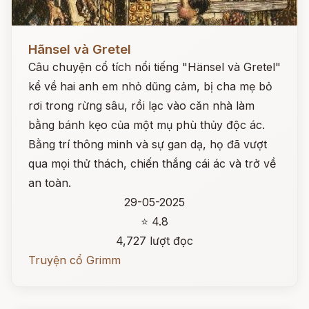
Đọc ngay
Hãnsel và Gretel
Câu chuyện cổ tích nổi tiếng "Hänsel và Gretel"
kể về hai anh em nhỏ dũng cảm, bị cha mẹ bỏ
rơi trong rừng sâu, rồi lạc vào căn nhà làm
bằng bánh kẹo của một mụ phù thủy độc ác.
Bằng trí thông minh và sự gan dạ, họ đã vượt
qua mọi thử thách, chiến thắng cái ác và trở về
an toàn.
29-05-2025
⭐ 4.8
4,727 lượt đọc
Truyện cổ Grimm