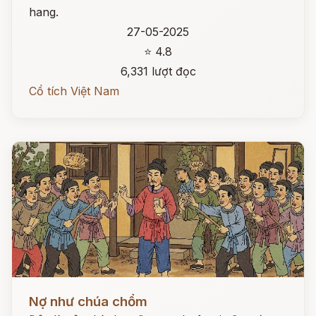
hang.
27-05-2025
⭐ 4.8
6,331 lượt đọc
Cổ tích Việt Nam
Đọc ngay
Nợ như chúa chổm