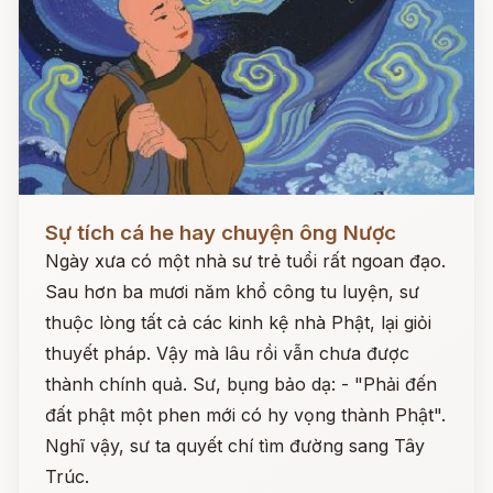
Đọc ngay
Sự tích cá he hay chuyện ông Nược
Ngày xưa có một nhà sư trẻ tuổi rất ngoan đạo.
Sau hơn ba mươi năm khổ công tu luyện, sư
thuộc lòng tất cả các kinh kệ nhà Phật, lại giỏi
thuyết pháp. Vậy mà lâu rồi vẫn chưa được
thành chính quả. Sư, bụng bảo dạ: - "Phải đến
đất phật một phen mới có hy vọng thành Phật".
Nghĩ vậy, sư ta quyết chí tìm đường sang Tây
Trúc.