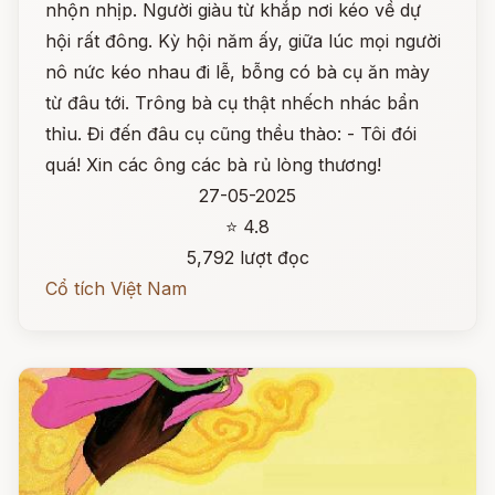
nhộn nhịp. Người giàu từ khắp nơi kéo về dự
hội rất đông. Kỳ hội năm ấy, giữa lúc mọi người
nô nức kéo nhau đi lễ, bỗng có bà cụ ăn mày
từ đâu tới. Trông bà cụ thật nhếch nhác bẩn
thỉu. Đi đến đâu cụ cũng thều thào: - Tôi đói
quá! Xin các ông các bà rủ lòng thương!
27-05-2025
⭐ 4.8
5,792 lượt đọc
Cổ tích Việt Nam