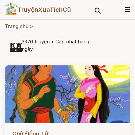
TruyệnXưaTíchCũ
Trang chủ
>
3376 truyện
•
Cập nhật hàng
🏰
ngày
Đọc ngay
Chử Đồng Tử