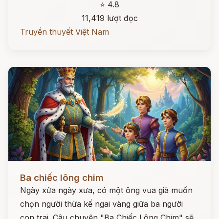
⭐ 4.8
11,419 lượt đọc
Truyền thuyết Việt Nam
Đọc ngay
Ba chiếc lông chim
Ngày xửa ngày xưa, có một ông vua già muốn
chọn người thừa kế ngai vàng giữa ba người
con trai. Câu chuyện "Ba Chiếc Lông Chim" sẽ