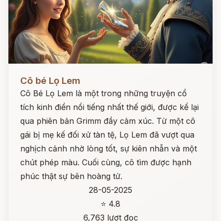
Đọc ngay
Cô bé Lọ Lem
Cô Bé Lọ Lem là một trong những truyện cổ
tích kinh điển nổi tiếng nhất thế giới, được kể lại
qua phiên bản Grimm đầy cảm xúc. Từ một cô
gái bị mẹ kế đối xử tàn tệ, Lọ Lem đã vượt qua
nghịch cảnh nhờ lòng tốt, sự kiên nhẫn và một
chút phép màu. Cuối cùng, cô tìm được hạnh
phúc thật sự bên hoàng tử.
28-05-2025
⭐ 4.8
6,763 lượt đọc