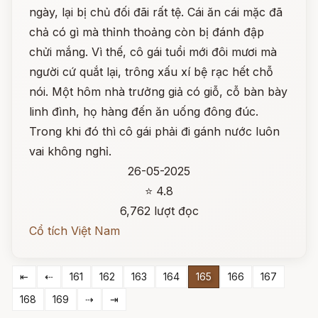
ngày, lại bị chủ đối đãi rất tệ. Cái ăn cái mặc đã
chả có gì mà thỉnh thoảng còn bị đánh đập
chửi mắng. Vì thế, cô gái tuổi mới đôi mươi mà
người cứ quắt lại, trông xấu xí bệ rạc hết chỗ
nói. Một hôm nhà trưởng giả có giỗ, cỗ bàn bày
linh đình, họ hàng đến ăn uống đông đúc.
Trong khi đó thì cô gái phải đi gánh nước luôn
vai không nghỉ.
26-05-2025
⭐ 4.8
6,762 lượt đọc
Cổ tích Việt Nam
⇤
⇠
161
162
163
164
165
166
167
168
169
⇢
⇥