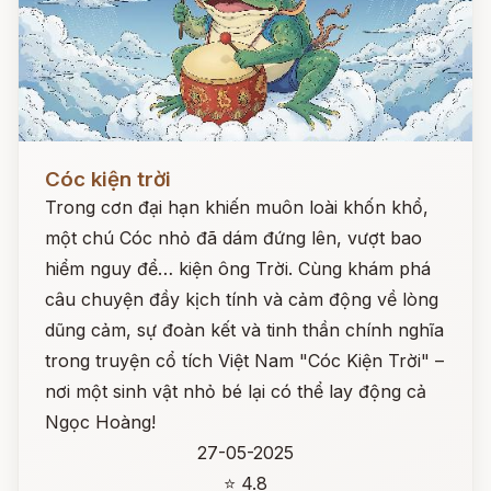
Đọc ngay
Cóc kiện trời
Trong cơn đại hạn khiến muôn loài khốn khổ,
một chú Cóc nhỏ đã dám đứng lên, vượt bao
hiểm nguy để… kiện ông Trời. Cùng khám phá
câu chuyện đầy kịch tính và cảm động về lòng
dũng cảm, sự đoàn kết và tinh thần chính nghĩa
trong truyện cổ tích Việt Nam "Cóc Kiện Trời" –
nơi một sinh vật nhỏ bé lại có thể lay động cả
Ngọc Hoàng!
27-05-2025
⭐ 4.8