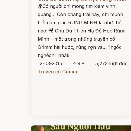
🌍Có người chỉ mong tìm kiếm vinh
quang… Còn chàng trai này, chỉ muốn
biết cảm giác RÙNG MÌNH là như thế
nào! 🎥 Chu Du Thiên Hạ Để Học Rùng
Mình – một trong những truyện cổ
Grimm hài hước, rùng rợn và… "ngốc
nghếch" nhất!
12-03-2015
⭐ 4.8
5,273 lượt đọc
Truyện cổ Grimm