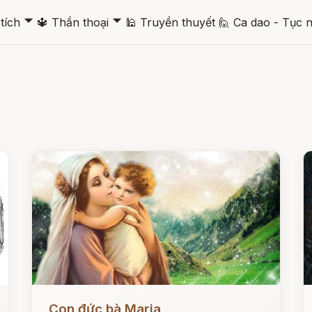
🞃
🞃
tích
🔱
Thần thoại
🕌
Truyền thuyết
🙋
Ca dao - Tục 
Đọc ngay
Đ
Con đức bà Maria