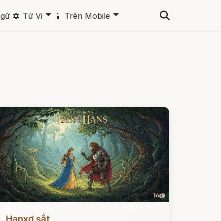
🞃
🞃
ngữ
🔯
Tử Vi
📱
Trên Mobile
ọc ngay
Hanxơ sắt