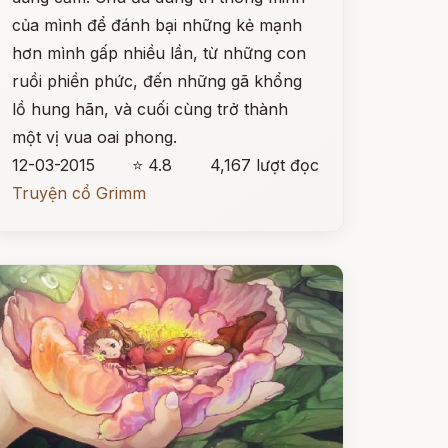
của mình để đánh bại những kẻ mạnh
hơn mình gấp nhiều lần, từ những con
ruồi phiền phức, đến những gã khổng
lồ hung hãn, và cuối cùng trở thành
một vị vua oai phong.
12-03-2015
⭐ 4.8
4,167 lượt đọc
Truyện cổ Grimm