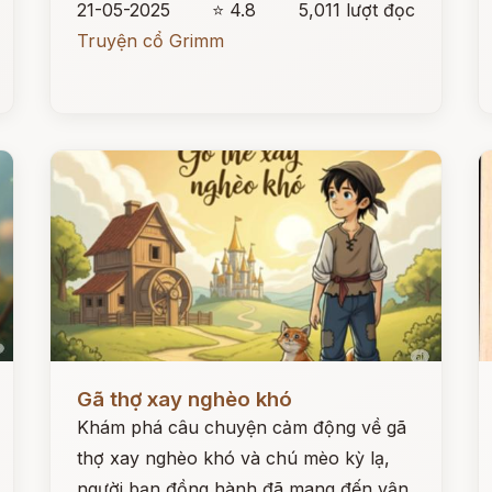
21-05-2025
⭐ 4.8
5,011 lượt đọc
Truyện cổ Grimm
Đọc ngay
Đ
Gã thợ xay nghèo khó
Khám phá câu chuyện cảm động về gã
thợ xay nghèo khó và chú mèo kỳ lạ,
người bạn đồng hành đã mang đến vận