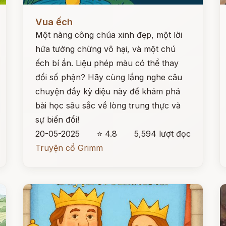
Đọc ngay
Đ
Vua ếch
Một nàng công chúa xinh đẹp, một lời
hứa tưởng chừng vô hại, và một chú
ếch bí ẩn. Liệu phép màu có thể thay
đổi số phận? Hãy cùng lắng nghe câu
chuyện đầy kỳ diệu này để khám phá
bài học sâu sắc về lòng trung thực và
sự biến đổi!
20-05-2025
⭐ 4.8
5,594 lượt đọc
Truyện cổ Grimm