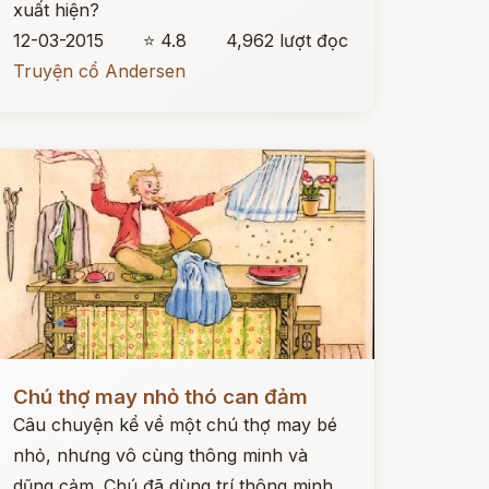
xuất hiện?
12-03-2015
⭐ 4.8
4,962 lượt đọc
Truyện cổ Andersen
ọc ngay
Chú thợ may nhỏ thó can đảm
Câu chuyện kể về một chú thợ may bé
nhỏ, nhưng vô cùng thông minh và
dũng cảm. Chú đã dùng trí thông minh