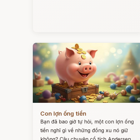
Đọc ngay
Con lợn ống tiền
Bạn đã bao giờ tự hỏi, một con lợn ống
tiền nghĩ gì về những đồng xu nó giữ
không? Câu chuyện cổ tích Andersen