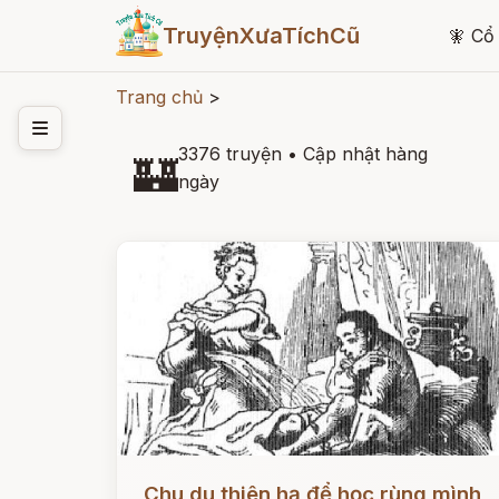
TruyệnXưaTíchCũ
🧚
Cổ 
Trang chủ
>
3376 truyện
•
Cập nhật hàng
🏰
ngày
Đọc ngay
Chu du thiên hạ để học rùng mình