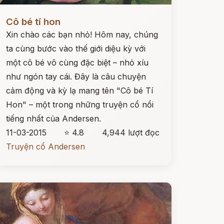
ọc ngay
Cô bé tí hon
Xin chào các bạn nhỏ! Hôm nay, chúng
ta cùng bước vào thế giới diệu kỳ với
một cô bé vô cùng đặc biệt – nhỏ xíu
như ngón tay cái. Đây là câu chuyện
cảm động và kỳ lạ mang tên "Cô bé Tí
Hon" – một trong những truyện cổ nổi
tiếng nhất của Andersen.
11-03-2015
⭐ 4.8
4,944 lượt đọc
Truyện cổ Andersen