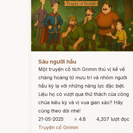
Đọc ngay
Sáu người hầu
Một truyện cổ tích Grimm thú vị kể về
chàng hoàng tử mưu trí và nhóm người
hầu kỳ lạ với những năng lực đặc biệt.
Liệu họ có vượt qua thử thách của công
chúa kiêu kỳ và vị vua gian xảo? Hãy
cùng theo dói nhé!
21-05-2025
⭐ 4.8
4,207 lượt đọc
Truyện cổ Grimm