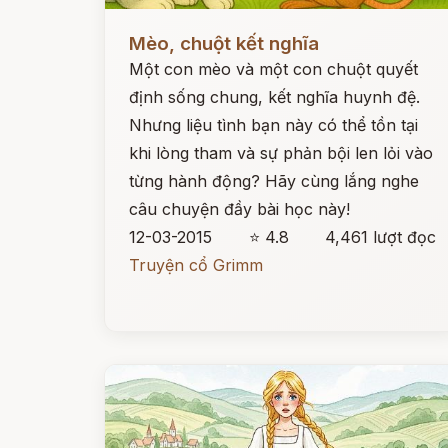
Đọc ngay
Mèo, chuột kết nghĩa
Một con mèo và một con chuột quyết
định sống chung, kết nghĩa huynh đệ.
Nhưng liệu tình bạn này có thể tồn tại
khi lòng tham và sự phản bội len lỏi vào
từng hành động? Hãy cùng lắng nghe
câu chuyện đầy bài học này!
12-03-2015
⭐ 4.8
4,461 lượt đọc
Truyện cổ Grimm