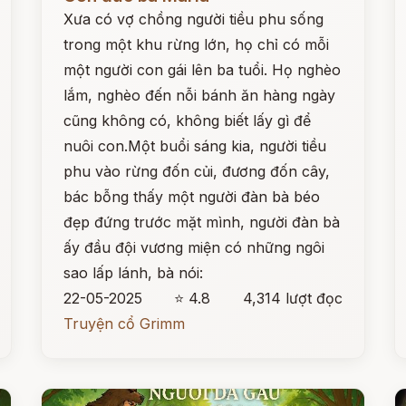
Xưa có vợ chồng người tiều phu sống
trong một khu rừng lớn, họ chỉ có mỗi
một người con gái lên ba tuổi. Họ nghèo
lắm, nghèo đến nỗi bánh ăn hàng ngày
cũng không có, không biết lấy gì để
nuôi con.Một buổi sáng kia, người tiều
phu vào rừng đốn củi, đương đốn cây,
bác bỗng thấy một người đàn bà béo
đẹp đứng trước mặt mình, người đàn bà
ấy đầu đội vương miện có những ngôi
sao lấp lánh, bà nói:
22-05-2025
⭐ 4.8
4,314 lượt đọc
Truyện cổ Grimm