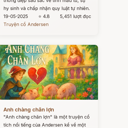
thông điệp sâu sắc về tình mẫu tử, sự
hy sinh và chấp nhận quy luật tự nhiên.
19-05-2025
⭐ 4.8
5,451 lượt đọc
Truyện cổ Andersen
ọc ngay
Anh chàng chăn lợn
"Anh chàng chăn lợn" là một truyện cổ
tích nổi tiếng của Andersen kể về một