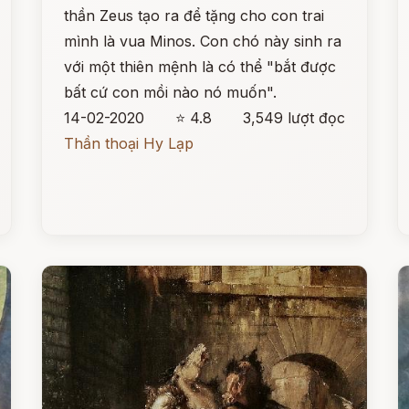
thần Zeus tạo ra để tặng cho con trai
mình là vua Minos. Con chó này sinh ra
với một thiên mệnh là có thể "bắt được
bất cứ con mồi nào nó muốn".
14-02-2020
⭐ 4.8
3,549 lượt đọc
Thần thoại Hy Lạp