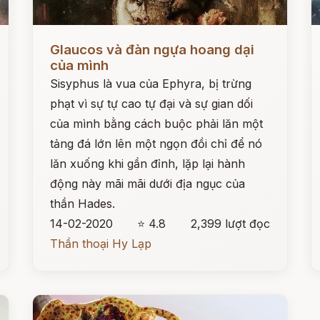
Đọc ngay
Đ
Glaucos và đàn ngựa hoang dại
của mình
Sisyphus là vua của Ephyra, bị trừng
phạt vì sự tự cao tự đại và sự gian dối
của mình bằng cách buộc phải lăn một
tảng đá lớn lên một ngọn đồi chỉ để nó
lăn xuống khi gần đỉnh, lặp lại hành
động này mãi mãi dưới địa ngục của
thần Hades.
14-02-2020
⭐ 4.8
2,399 lượt đọc
Thần thoại Hy Lạp