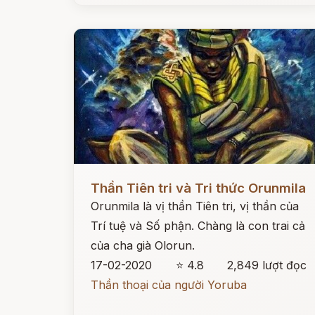
Đọc ngay
Thần Tiên tri và Tri thức Orunmila
Orunmila là vị thần Tiên tri, vị thần của
Trí tuệ và Số phận. Chàng là con trai cả
của cha già Olorun.
17-02-2020
⭐ 4.8
2,849 lượt đọc
Thần thoại của người Yoruba