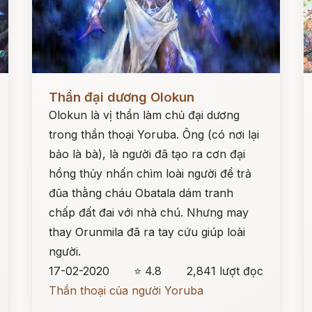
Đọc ngay
Đ
Thần đại dương Olokun
Olokun là vị thần làm chủ đại dương
trong thần thoại Yoruba. Ông (có nơi lại
bảo là bà), là người đã tạo ra cơn đại
hồng thủy nhấn chìm loài người để trả
đũa thằng cháu Obatala dám tranh
chấp đất đai với nhà chú. Nhưng may
thay Orunmila đã ra tay cứu giúp loài
người.
17-02-2020
⭐ 4.8
2,841 lượt đọc
Thần thoại của người Yoruba