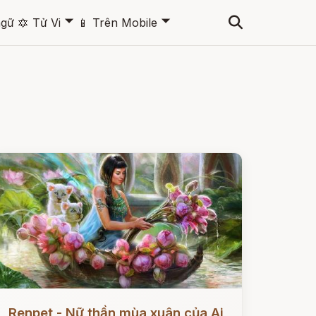
🞃
🞃
ngữ
🔯
Tử Vi
📱
Trên Mobile
ọc ngay
Renpet - Nữ thần mùa xuân của Ai