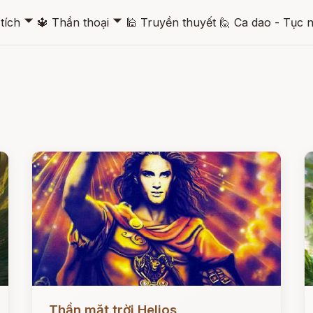
🞃
🞃
tích
🔱
Thần thoại
🕌
Truyền thuyết
🙋
Ca dao - Tục 
Đọc ngay
Đ
Thần mặt trời Helios