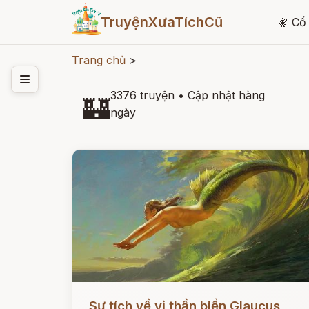
TruyệnXưaTíchCũ
🧚
Cổ 
Trang chủ
>
3376 truyện
•
Cập nhật hàng
🏰
ngày
Đọc ngay
Sự tích về vị thần biển Glaucus