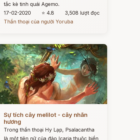
tắc kè tinh quái Agemo.
17-02-2020
⭐ 4.8
3,508 lượt đọc
Thần thoại của người Yoruba
ọc ngay
Sự tích cây melilot - cây nhãn
hương
Trong thần thoại Hy Lạp, Psalacantha
là một tiên nữ của đảo Icaria thuộc biển