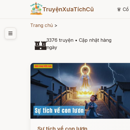
TruyệnXưaTíchCũ
🧚
Cổ 
Trang chủ
>
3376 truyện
•
Cập nhật hàng
🏰
ngày
Đọc ngay
Sự tích về con lươn