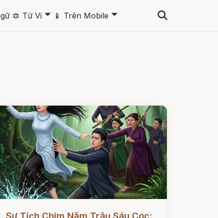
🞃
🞃
ngữ
🔯
Tử Vi
📱
Trên Mobile
ọc ngay
Sự Tích Chim Năm Trâu Sáu Cọc: