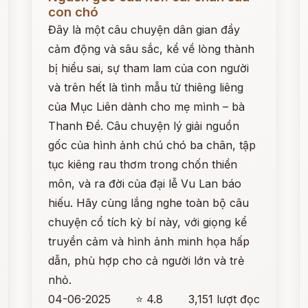
con chó
Đây là một câu chuyện dân gian đầy
cảm động và sâu sắc, kể về lòng thành
bị hiểu sai, sự tham lam của con người
và trên hết là tình mẫu tử thiêng liêng
của Mục Liên dành cho mẹ mình – bà
Thanh Đề. Câu chuyện lý giải nguồn
gốc của hình ảnh chú chó ba chân, tập
tục kiêng rau thơm trong chốn thiền
môn, và ra đời của đại lễ Vu Lan báo
hiếu. Hãy cùng lắng nghe toàn bộ câu
chuyện cổ tích kỳ bí này, với giọng kể
truyền cảm và hình ảnh minh họa hấp
dẫn, phù hợp cho cả người lớn và trẻ
nhỏ.
04-06-2025
⭐ 4.8
3,151 lượt đọc