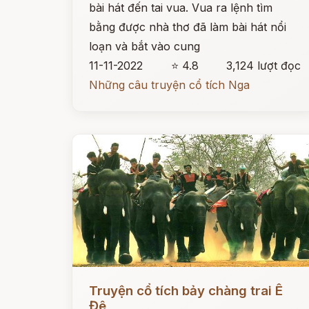
bài hát đến tai vua. Vua ra lệnh tìm
bằng được nhà thơ đã làm bài hát nổi
loạn và bắt vào cung
11-11-2022
⭐ 4.8
3,124 lượt đọc
Những câu truyện cổ tích Nga
Đọc ngay
Truyện cổ tích bảy chàng trai Ê
Đê