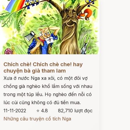
ọc ngay
Chích chè! Chích chè che! hay
chuyện bà già tham lam
Xưa ở nước Nga xa xôi, có một đôi vợ
chồng già nghèo khổ lắm sống với nhau
trong một túp lều. Họ nghèo đến nỗi có
lúc củi cũng không có đủ tiền mua.
11-11-2022
⭐ 4.8
82,710 lượt đọc
Những câu truyện cổ tích Nga