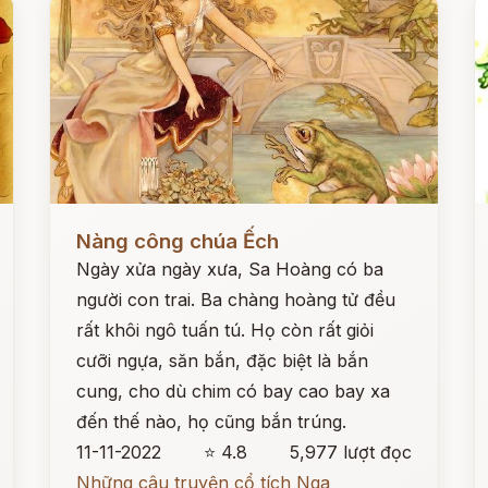
Đọc ngay
Đ
Nàng công chúa Ếch
Ngày xửa ngày xưa, Sa Hoàng có ba
người con trai. Ba chàng hoàng tử đều
rất khôi ngô tuấn tú. Họ còn rất giỏi
cưỡi ngựa, săn bắn, đặc biệt là bắn
cung, cho dù chim có bay cao bay xa
đến thế nào, họ cũng bắn trúng.
11-11-2022
⭐ 4.8
5,977 lượt đọc
Những câu truyện cổ tích Nga