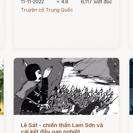
11-11-2022
⭐ 4.8
6,117 lượt đọc
Truyện cổ Trung Quốc
Đọc ngay
Đ
Lê Sát - chiến thần Lam Sơn và
cái kết đầy oan nghiệt