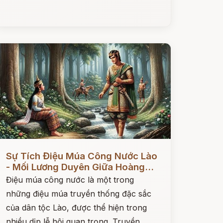
ọc ngay
Sự Tích Điệu Múa Công Nước Lào
- Mối Lương Duyên Giữa Hoàng...
Điệu múa công nước là một trong
những điệu múa truyền thống đặc sắc
của dân tộc Lào, được thể hiện trong
nhiều dịp lễ hội quan trọng. Truyền