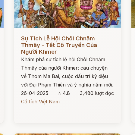
Đọc ngay
Đ
Sự Tích Lễ Hội Chôl Chnăm
Thmây - Tết Cổ Truyền Của
Người Khmer
Khám phá sự tích lễ hội Chôl Chnăm
Thmây của người Khmer: câu chuyện
về Thom Ma Bal, cuộc đấu trí kỳ diệu
với Đại Phạm Thiên và ý nghĩa năm mới.
26-04-2025
⭐ 4.8
3,480 lượt đọc
Cổ tích Việt Nam