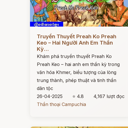
Đọc ngay
Truyền Thuyết Preah Ko Preah
Keo – Hai Người Anh Em Thần
Kỳ...
Khám phá truyền thuyết Preah Ko
Preah Keo – hai anh em thần kỳ trong
văn hóa Khmer, biểu tượng của lòng
trung thành, phép thuật và tinh thần
dân tộc
26-04-2025
⭐ 4.8
4,167 lượt đọc
Thần thoại Campuchia