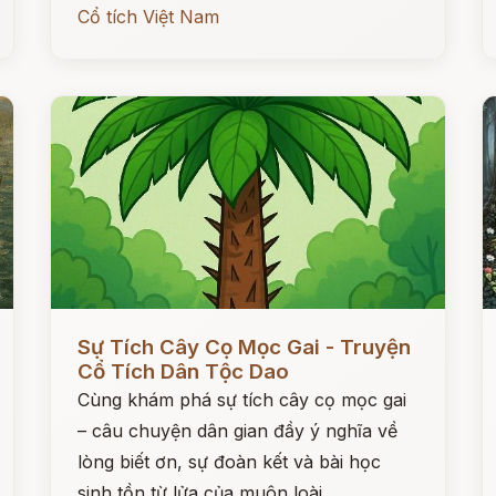
Cổ tích Việt Nam
Đọc ngay
Đ
Sự Tích Cây Cọ Mọc Gai - Truyện
Cổ Tích Dân Tộc Dao
Cùng khám phá sự tích cây cọ mọc gai
– câu chuyện dân gian đầy ý nghĩa về
lòng biết ơn, sự đoàn kết và bài học
sinh tồn từ lửa của muôn loài.