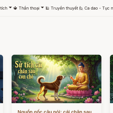
🞃
🞃
tích
🔱
Thần thoại
🕌
Truyền thuyết
🙋
Ca dao - Tục 
Đọc ngay
Đ
Nguồn gốc câu nói: cái chân sau