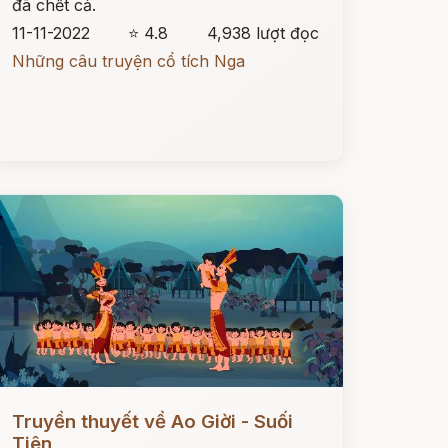
đã chết cả.
11-11-2022
⭐ 4.8
4,938 lượt đọc
Những câu truyện cổ tích Nga
ọc ngay
Truyền thuyết về Ao Giời - Suối
Tiên