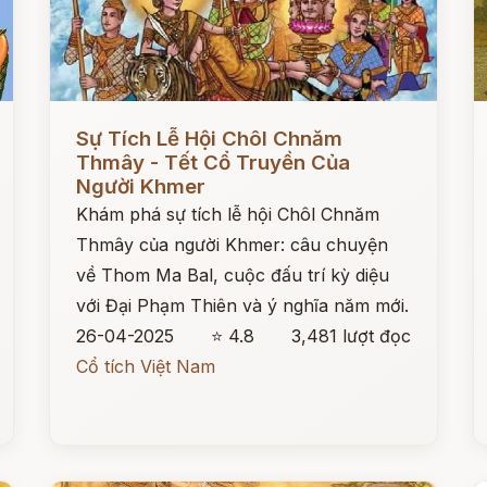
Đọc ngay
Đ
Sự Tích Lễ Hội Chôl Chnăm
Thmây - Tết Cổ Truyền Của
Người Khmer
Khám phá sự tích lễ hội Chôl Chnăm
Thmây của người Khmer: câu chuyện
về Thom Ma Bal, cuộc đấu trí kỳ diệu
với Đại Phạm Thiên và ý nghĩa năm mới.
26-04-2025
⭐ 4.8
3,481 lượt đọc
Cổ tích Việt Nam