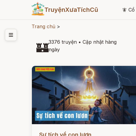
TruyệnXưaTíchCũ
🧚
Cổ 
Trang chủ
>
3376 truyện
•
Cập nhật hàng
🏰
ngày
Đọc ngay
Sự tích về con lươn