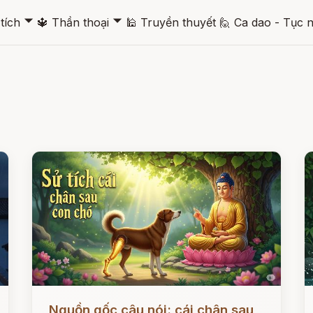
🞃
🞃
tích
🔱
Thần thoại
🕌
Truyền thuyết
🙋
Ca dao - Tục 
Đọc ngay
Đ
Nguồn gốc câu nói: cái chân sau