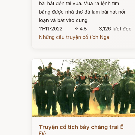
bài hát đến tai vua. Vua ra lệnh tìm
bằng được nhà thơ đã làm bài hát nổi
loạn và bắt vào cung
11-11-2022
⭐ 4.8
3,126 lượt đọc
Những câu truyện cổ tích Nga
Đọc ngay
Truyện cổ tích bảy chàng trai Ê
Đê