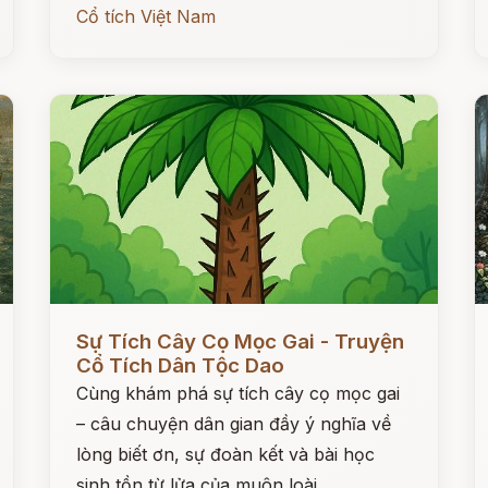
Cổ tích Việt Nam
Đọc ngay
Đ
Sự Tích Cây Cọ Mọc Gai - Truyện
Cổ Tích Dân Tộc Dao
Cùng khám phá sự tích cây cọ mọc gai
– câu chuyện dân gian đầy ý nghĩa về
lòng biết ơn, sự đoàn kết và bài học
sinh tồn từ lửa của muôn loài.