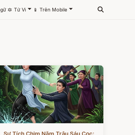
🞃
🞃
ngữ
🔯
Tử Vi
📱
Trên Mobile
ọc ngay
Sự Tích Chim Năm Trâu Sáu Cọc: