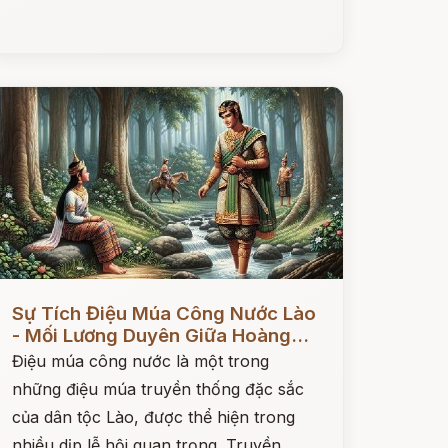
ọc ngay
Sự Tích Điệu Múa Công Nước Lào
- Mối Lương Duyên Giữa Hoàng...
Điệu múa công nước là một trong
những điệu múa truyền thống đặc sắc
của dân tộc Lào, được thể hiện trong
nhiều dịp lễ hội quan trọng. Truyền