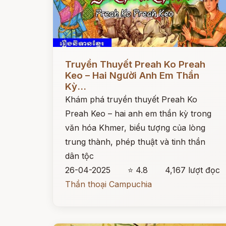
Đọc ngay
Truyền Thuyết Preah Ko Preah
Keo – Hai Người Anh Em Thần
Kỳ...
Khám phá truyền thuyết Preah Ko
Preah Keo – hai anh em thần kỳ trong
văn hóa Khmer, biểu tượng của lòng
trung thành, phép thuật và tinh thần
dân tộc
26-04-2025
⭐ 4.8
4,167 lượt đọc
Thần thoại Campuchia