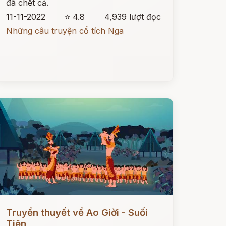
đã chết cả.
11-11-2022
⭐ 4.8
4,939 lượt đọc
Những câu truyện cổ tích Nga
ọc ngay
Truyền thuyết về Ao Giời - Suối
Tiên