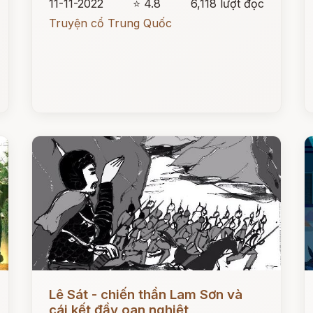
11-11-2022
⭐ 4.8
6,118 lượt đọc
Truyện cổ Trung Quốc
Đọc ngay
Đ
Lê Sát - chiến thần Lam Sơn và
cái kết đầy oan nghiệt