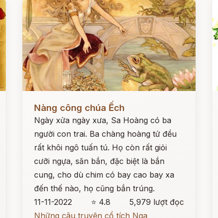
Đọc ngay
Đ
Nàng công chúa Ếch
Ngày xửa ngày xưa, Sa Hoàng có ba
người con trai. Ba chàng hoàng tử đều
rất khôi ngô tuấn tú. Họ còn rất giỏi
cưỡi ngựa, săn bắn, đặc biệt là bắn
cung, cho dù chim có bay cao bay xa
đến thế nào, họ cũng bắn trúng.
11-11-2022
⭐ 4.8
5,979 lượt đọc
Những câu truyện cổ tích Nga