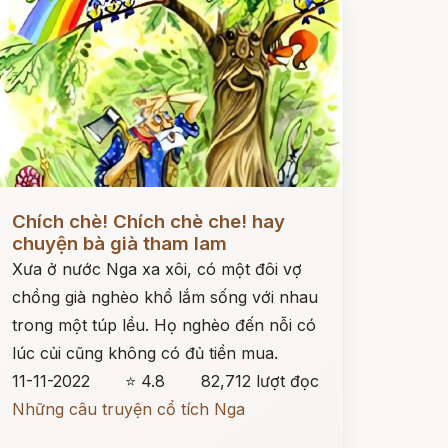
ọc ngay
Chích chè! Chích chè che! hay
chuyện bà già tham lam
Xưa ở nước Nga xa xôi, có một đôi vợ
chồng già nghèo khổ lắm sống với nhau
trong một túp lều. Họ nghèo đến nỗi có
lúc củi cũng không có đủ tiền mua.
11-11-2022
⭐ 4.8
82,712 lượt đọc
Những câu truyện cổ tích Nga