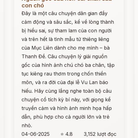
con chó
Đây là một câu chuyện dân gian đầy
cảm động và sâu sắc, kể về lòng thành
bị hiểu sai, sự tham lam của con người
và trên hết là tình mẫu tử thiêng liêng
của Mục Liên dành cho mẹ mình – bà
Thanh Đề. Câu chuyện lý giải nguồn
gốc của hình ảnh chú chó ba chân, tập
tục kiêng rau thơm trong chốn thiền
môn, và ra đời của đại lễ Vu Lan báo
hiếu. Hãy cùng lắng nghe toàn bộ câu
chuyện cổ tích kỳ bí này, với giọng kể
truyền cảm và hình ảnh minh họa hấp
dẫn, phù hợp cho cả người lớn và trẻ
nhỏ.
04-06-2025
⭐ 4.8
3,152 lượt đọc