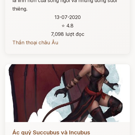
là linh hồn của sông ngòi và những dòng suối
thiêng.
13-07-2020
⭐ 4.8
7,098 lượt đọc
Thần thoại châu Âu
Đọc ngay
Ác quỷ Succubus và Incubus