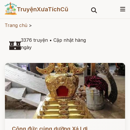
TruyệnXưaTíchCũ
Trang chủ
>
3376 truyện
•
Cập nhật hàng
🏰
ngày
Đọc ngay
Công đức cúng dường Xá Lợi