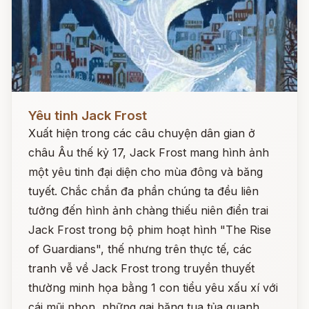
Đọc ngay
Yêu tinh Jack Frost
Xuất hiện trong các câu chuyện dân gian ở
châu Âu thế kỷ 17, Jack Frost mang hình ảnh
một yêu tinh đại diện cho mùa đông và băng
tuyết. Chắc chắn đa phần chúng ta đều liên
tưởng đến hình ảnh chàng thiếu niên điển trai
Jack Frost trong bộ phim hoạt hình "The Rise
of Guardians", thế nhưng trên thực tế, các
tranh vễ về Jack Frost trong truyền thuyết
thường minh họa bằng 1 con tiểu yêu xấu xí với
cái mũi nhọn, những gai băng tua tủa quanh