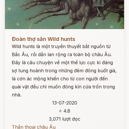
Đọc ngay
Đoàn thợ săn Wild hunts
Wild hunts là một truyền thuyết bắt nguồn từ
Bắc Âu, rồi dần lan rộng ra toàn bộ châu Âu.
Đây là câu chuyện về một thế lực cực kì đáng
sợ tung hoành trong những đêm đông buốt giá,
là cơn ác mộng khiến cho từ con người đến
quái vật đều chỉ muốn đóng kín cửa trốn trong
nhà.
13-07-2020
⭐ 4.8
3,071 lượt đọc
Thần thoại châu Âu