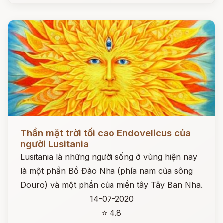
Đọc ngay
Thần mặt trời tối cao Endovelicus của
người Lusitania
Lusitania là những người sống ở vùng hiện nay
là một phần Bồ Đào Nha (phía nam của sông
Douro) và một phần của miền tây Tây Ban Nha.
14-07-2020
⭐ 4.8