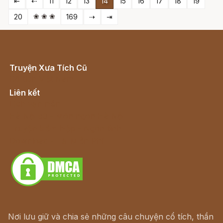
⇤
⇠
11
12
13
14
15
16
17
18
19
❀ ❀ ❀
20
169
⇢
⇥
Truyện Xưa Tích Cũ
Cổ tích Việt Nam
Liên kết
Lịch vạn niên
Hà Nội cũ - Món ngon Hà Nội
Truyện kiếm hiệp - Ngôn tình
Download - Tải Miễn Phí
Nơi lưu giữ và chia sẻ những câu chuyện cổ tích, thần