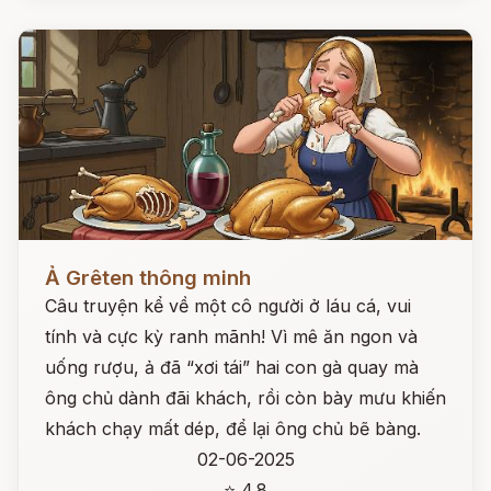
Đọc ngay
Ả Grêten thông minh
Câu truyện kể về một cô người ở láu cá, vui
tính và cực kỳ ranh mãnh! Vì mê ăn ngon và
uống rượu, ả đã “xơi tái” hai con gà quay mà
ông chủ dành đãi khách, rồi còn bày mưu khiến
khách chạy mất dép, để lại ông chủ bẽ bàng.
02-06-2025
⭐ 4.8