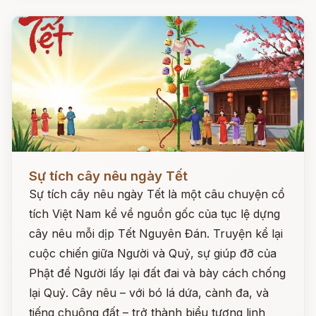
Đọc ngay
Sự tích cây nêu ngày Tết
Sự tích cây nêu ngày Tết là một câu chuyện cổ
tích Việt Nam kể về nguồn gốc của tục lệ dựng
cây nêu mỗi dịp Tết Nguyên Đán. Truyện kể lại
cuộc chiến giữa Người và Quỷ, sự giúp đỡ của
Phật để Người lấy lại đất đai và bày cách chống
lại Quỷ. Cây nêu – với bó lá dứa, cành đa, và
tiếng chuông đất – trở thành biểu tượng linh