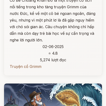
Cô Bé Choàng Khăn Đỏ là một truyện cổ tích
nổi tiếng trong kho tàng truyện Grimm của
nước Đức, kể về một cô bé ngoan ngoãn, đáng
yêu, nhưng vì một phút lơ là đã gặp nguy hiểm
với chó sói gian ác. Câu chuyện không chỉ hấp
dẫn mà còn dạy trẻ bài học về sự cẩn trọng và
nghe lời người lớn.
02-06-2025
⭐ 4.8
5,274 lượt đọc
Truyện cổ Grimm