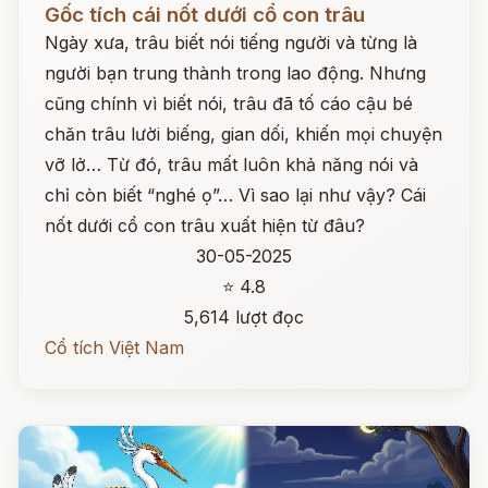
Gốc tích cái nốt dưới cổ con trâu
Ngày xưa, trâu biết nói tiếng người và từng là
người bạn trung thành trong lao động. Nhưng
cũng chính vì biết nói, trâu đã tố cáo cậu bé
chăn trâu lười biếng, gian dối, khiến mọi chuyện
vỡ lở… Từ đó, trâu mất luôn khả năng nói và
chỉ còn biết “nghé ọ”… Vì sao lại như vậy? Cái
nốt dưới cổ con trâu xuất hiện từ đâu?
30-05-2025
⭐ 4.8
5,614 lượt đọc
Cổ tích Việt Nam