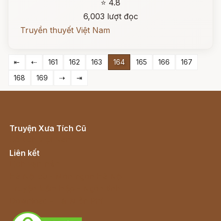
⭐ 4.8
6,003 lượt đọc
Truyền thuyết Việt Nam
⇤
⇠
161
162
163
164
165
166
167
168
169
⇢
⇥
Truyện Xưa Tích Cũ
Cổ tích Việt Nam
Liên kết
Lịch vạn niên
Hà Nội cũ - Món ngon Hà Nội
Truyện kiếm hiệp - Ngôn tình
Download - Tải Miễn Phí