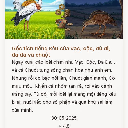
Đọc ngay
Gốc tích tiếng kêu của vạc, cộc, dủ dỉ,
đa đa và chuột
Ngày xưa, các loài chim như Vạc, Cộc, Đa Đa…
và cả Chuột từng sống chan hòa như anh em.
Nhưng rồi cờ bạc nổi lên, Chuột gian manh, Cò
mưu mô… khiến cả nhóm tan rã, rơi vào cảnh
trắng tay. Từ đó, mỗi loài lại mang một tiếng kêu
bi ai, nuối tiếc cho số phận và quá khứ sai lầm
của mình.
30-05-2025
⭐ 4.8