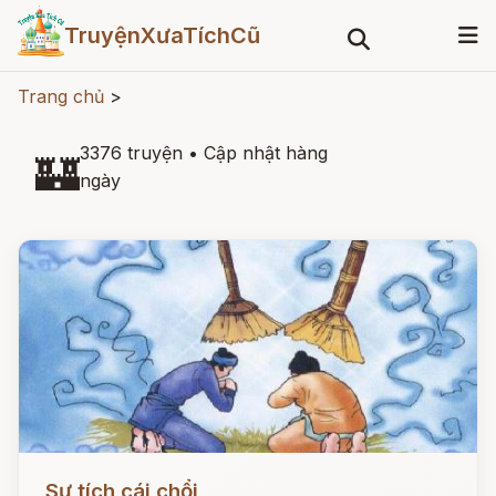
TruyệnXưaTíchCũ
Trang chủ
>
3376 truyện
•
Cập nhật hàng
🏰
ngày
Đọc ngay
Sự tích cái chổi