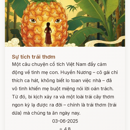
Đọc ngay
Sự tích trái thơm
Một câu chuyện cổ tích Việt Nam đầy cảm
động về tình mẹ con. Huyền Nương – cô gái chỉ
thích ca hát, không biết lo toan việc nhà – đã
vô tình khiến mẹ buột miệng nói lời oán trách.
Từ đó, bi kịch xảy ra và một loài trái cây thơm
ngon kỳ lạ được ra đời – chính là trái thơm (trái
dứa) mà chúng ta ăn ngày nay.
03-06-2025
⭐ 4.8