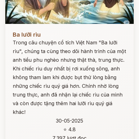
Đọc ngay
Ba lưỡi rìu
Trong câu chuyện cổ tích Việt Nam "Ba lưỡi
rìu", chúng ta cùng theo dõi hành trình của một
anh tiều phu nghèo nhưng thật thà, trung thực.
Khi chiếc rìu duy nhất bị rơi xuống sông, anh
không tham lam khi được bụt thử lòng bằng
những chiếc rìu quý giá hơn. Chính nhờ lòng
trung thực, anh đã nhận lại chiếc rìu của mình
và còn được tặng thêm hai lưỡi rìu quý giá
khác!
30-05-2025
⭐ 4.8
7,397 lượt đọc