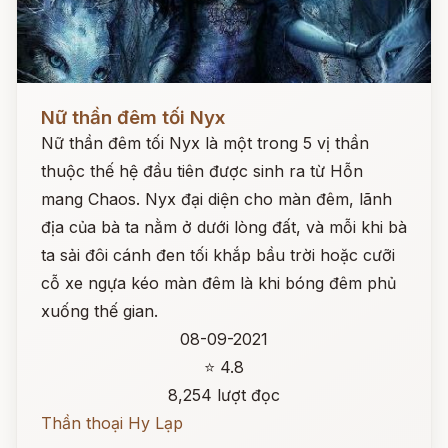
Đọc ngay
Nữ thần đêm tối Nyx
Nữ thần đêm tối Nyx là một trong 5 vị thần
thuộc thế hệ đầu tiên được sinh ra từ Hỗn
mang Chaos. Nyx đại diện cho màn đêm, lãnh
địa của bà ta nằm ở dưới lòng đất, và mỗi khi bà
ta sải đôi cánh đen tối khắp bầu trời hoặc cưỡi
cỗ xe ngựa kéo màn đêm là khi bóng đêm phủ
xuống thế gian.
08-09-2021
⭐ 4.8
8,254 lượt đọc
Thần thoại Hy Lạp