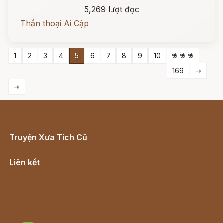
5,269 lượt đọc
Thần thoại Ai Cập
❀ ❀ ❀
1
2
3
4
5
6
7
8
9
10
169
⇢
⇥
Truyện Xưa Tích Cũ
Cổ tích Việt Nam
Liên kết
Lịch vạn niên
Hà Nội cũ - Món ngon Hà Nội
Truyện kiếm hiệp - Ngôn tình
Download - Tải Miễn Phí