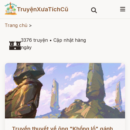
TruyệnXưaTíchCũ
Trang chủ
>
3376 truyện
•
Cập nhật hàng
🏰
ngày
Đọc ngay
Truyền thuyết về ông "Khổng lồ" gánh