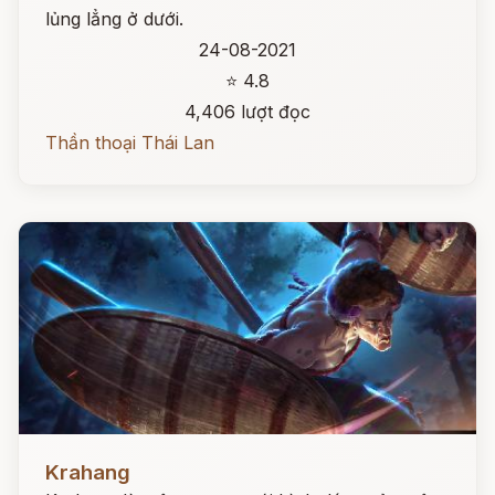
lủng lẳng ở dưới.
24-08-2021
⭐ 4.8
4,406 lượt đọc
Thần thoại Thái Lan
Đọc ngay
Krahang