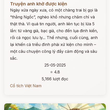
Đọc ngay
Truyện anh khờ được kiện
Ngày xửa ngày xưa, có một chàng trai bị gọi là
“thằng Ngốc”, nghèo khổ nhưng chăm chỉ và
thật thà. Vì quá tin người, anh liên tục bị lừa 5
lần: từ vàng giả, bạc giả, cho đến lụa đinh kiến,
rồi cả ngọc lưu ly... Thế nhưng, cuối cùng, anh
lại khiến cả triều đình phải xử kiện cho mình –
một câu chuyện công lý đầy cảm động và sâu
sắc.
25-05-2025
⭐ 4.8
5,166 lượt đọc
Cổ tích Việt Nam