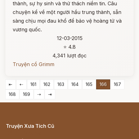
thành, sự hy sinh và thử thách niềm tin. Câu
chuyện kể về một người hầu trung thành, sẵn
sàng chịu mọi đau khổ để bảo vệ hoàng tử và
vương quốc.
12-03-2015
⭐ 4.8
4,341 lượt đọc
Truyện cổ Grimm
⇤
⇠
161
162
163
164
165
166
167
168
169
⇢
⇥
Truyện Xưa Tích Cũ
Cổ tích Việt Nam