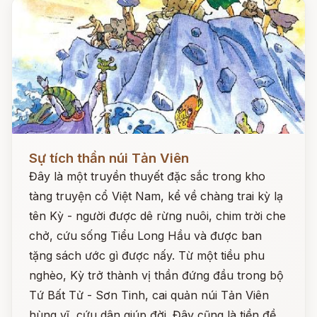
Đọc ngay
Sự tích thần núi Tản Viên
Đây là một truyền thuyết đặc sắc trong kho
tàng truyện cổ Việt Nam, kể về chàng trai kỳ lạ
tên Kỳ - người được dê rừng nuôi, chim trời che
chở, cứu sống Tiểu Long Hầu và được ban
tặng sách ước gì được nấy. Từ một tiều phu
nghèo, Kỳ trở thành vị thần đứng đầu trong bộ
Tứ Bất Tử - Sơn Tinh, cai quản núi Tản Viên
hùng vĩ, cứu dân giúp đời. Đây cũng là tiền đề