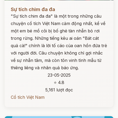
Đọc ngay
Sự tích chim đa đa
"Sự tích chim đa đa" là một trong những câu
chuyện cổ tích Việt Nam cảm động nhất, kể về
một em bé mồ côi bị bố ghẻ tàn nhẫn bỏ rơi
trong rừng. Những tiếng kêu ai oán "Bát cát
quả cà!" chính là lời tố cáo của oan hồn đứa trẻ
với người đời. Câu chuyện không chỉ gợi nhắc
về sự nhẫn tâm, mà còn tôn vinh tình mẫu tử
thiêng liêng và nhân quả báo ứng.
23-05-2025
⭐ 4.8
5,161 lượt đọc
Cổ tích Việt Nam