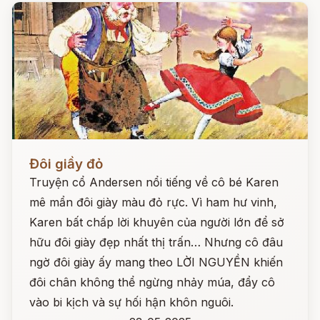
Đọc ngay
Đôi giầy đỏ
Truyện cổ Andersen nổi tiếng về cô bé Karen
mê mẩn đôi giày màu đỏ rực. Vì ham hư vinh,
Karen bất chấp lời khuyên của người lớn để sở
hữu đôi giày đẹp nhất thị trấn… Nhưng cô đâu
ngờ đôi giày ấy mang theo LỜI NGUYỀN khiến
đôi chân không thể ngừng nhảy múa, đẩy cô
vào bi kịch và sự hối hận khôn nguôi.