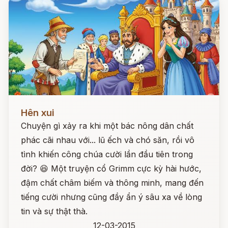
Đọc ngay
Hên xui
Chuyện gì xảy ra khi một bác nông dân chất
phác cãi nhau với... lũ ếch và chó săn, rồi vô
tình khiến công chúa cười lần đầu tiên trong
đời? 😆 Một truyện cổ Grimm cực kỳ hài hước,
đậm chất châm biếm và thông minh, mang đến
tiếng cười nhưng cũng đầy ẩn ý sâu xa về lòng
tin và sự thật thà.
12-03-2015