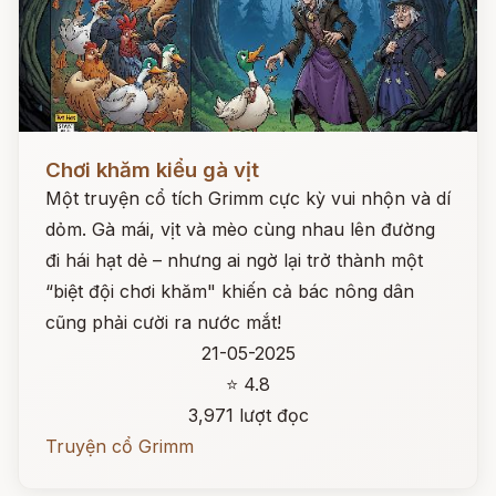
Đọc ngay
Chơi khăm kiểu gà vịt
Một truyện cổ tích Grimm cực kỳ vui nhộn và dí
dỏm. Gà mái, vịt và mèo cùng nhau lên đường
đi hái hạt dẻ – nhưng ai ngờ lại trở thành một
“biệt đội chơi khăm" khiến cả bác nông dân
cũng phải cười ra nước mắt!
21-05-2025
⭐ 4.8
3,971 lượt đọc
Truyện cổ Grimm