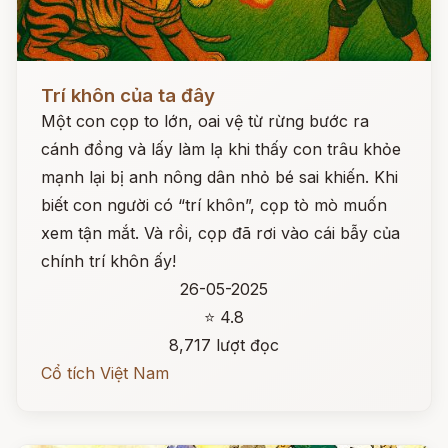
Đọc ngay
Trí khôn của ta đây
Một con cọp to lớn, oai vệ từ rừng bước ra
cánh đồng và lấy làm lạ khi thấy con trâu khỏe
mạnh lại bị anh nông dân nhỏ bé sai khiến. Khi
biết con người có “trí khôn”, cọp tò mò muốn
xem tận mắt. Và rồi, cọp đã rơi vào cái bẫy của
chính trí khôn ấy!
26-05-2025
⭐ 4.8
8,717 lượt đọc
Cổ tích Việt Nam