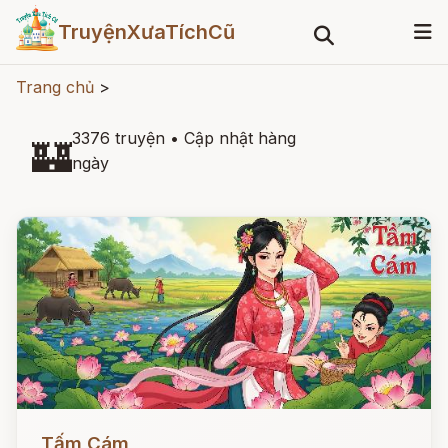
TruyệnXưaTíchCũ
Trang chủ
>
3376 truyện
•
Cập nhật hàng
🏰
ngày
Đọc ngay
Tấm Cám