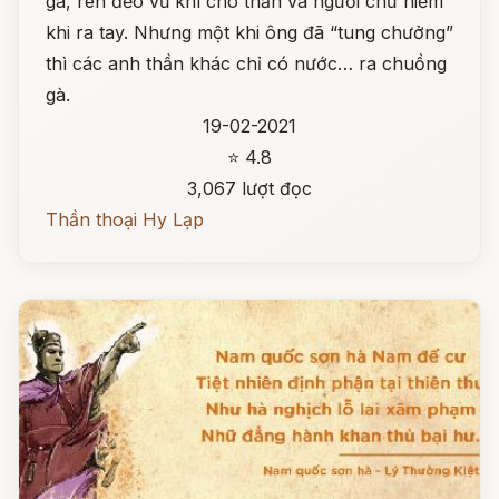
gà, rèn đẽo vũ khí cho thần và người chứ hiếm
khi ra tay. Nhưng một khi ông đã “tung chưởng”
thì các anh thần khác chỉ có nước… ra chuồng
gà.
19-02-2021
⭐ 4.8
3,067 lượt đọc
Thần thoại Hy Lạp