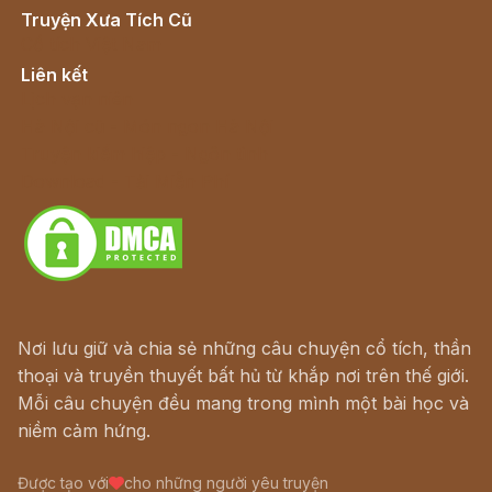
Truyện Xưa Tích Cũ
Cổ tích Việt Nam
Liên kết
Lịch vạn niên
Hà Nội cũ - Món ngon Hà Nội
Truyện kiếm hiệp - Ngôn tình
Download - Tải Miễn Phí
Nơi lưu giữ và chia sẻ những câu chuyện cổ tích, thần
thoại và truyền thuyết bất hủ từ khắp nơi trên thế giới.
Mỗi câu chuyện đều mang trong mình một bài học và
niềm cảm hứng.
Được tạo với
cho những người yêu truyện