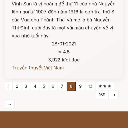
Vĩnh San là vị hoàng đế thứ 11 của nhà Nguyễn
lên ngôi từ 1907 đến năm 1916 là con trai thứ 8
của Vua cha Thành Thái và mẹ là bà Nguyễn
Thị Định dưới đây là một vài mẩu chuyện về vị
vua nhỏ tuổi này.
28-01-2021
⭐ 4.8
3,922 lượt đọc
Truyền thuyết Việt Nam
❀ ❀ ❀
1
2
3
4
5
6
7
8
9
10
169
⇢
⇥