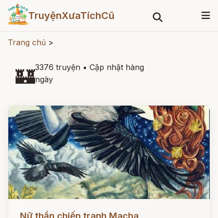
TruyệnXưaTíchCũ
Trang chủ
>
3376 truyện
•
Cập nhật hàng
🏰
ngày
Đọc ngay
Nữ thần chiến tranh Macha