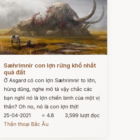
ọc ngay
Sæhrimnir con lợn rừng khổ nhất
quả đất
Ở Asgard có con lợn Sæhrimnir to lớn,
hùng dũng, nghe mô tả vậy chắc các
bạn nghĩ nó là lợn chiến binh của một vị
thần? Oh no, nó là con lợn thịt!
25-04-2021
⭐ 4.8
3,599 lượt đọc
Thần thoại Bắc Âu