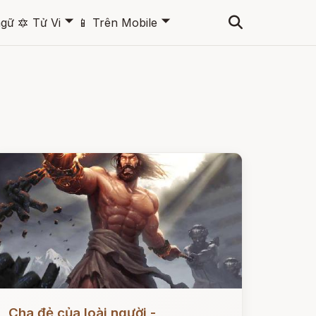
🞃
🞃
ngữ
🔯
Tử Vi
📱
Trên Mobile
ọc ngay
Cha đẻ của loài người -