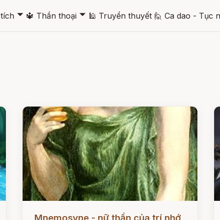
🞃
🞃
tích
🔱
Thần thoại
🕌
Truyền thuyết
🙋
Ca dao - Tục 
Đọc ngay
Đ
Mnemosyne - nữ thần của trí nhớ