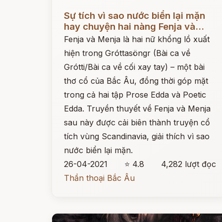
Đọc ngay
Sự tích vì sao nước biển lại mặn
hay chuyện hai nàng Fenja và...
Fenja và Menja là hai nữ khổng lồ xuất
hiện trong Gróttasöngr (Bài ca về
Grótti/Bài ca về cối xay tay) – một bài
thơ cổ của Bắc Âu, đồng thời góp mặt
trong cả hai tập Prose Edda và Poetic
Edda. Truyền thuyết về Fenja và Menja
sau này được cải biên thành truyện cổ
tích vùng Scandinavia, giải thích vì sao
nước biển lại mặn.
26-04-2021
⭐ 4.8
4,282 lượt đọc
Thần thoại Bắc Âu