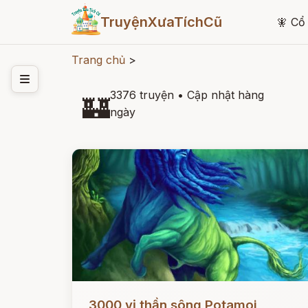
TruyệnXưaTíchCũ
🧚
Cổ 
Trang chủ
>
3376 truyện
•
Cập nhật hàng
🏰
ngày
Đọc ngay
3000 vị thần sông Potamoi