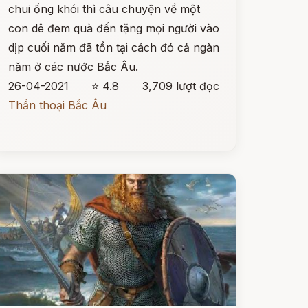
chui ống khói thì câu chuyện về một
con dê đem quà đến tặng mọi người vào
dịp cuối năm đã tồn tại cách đó cả ngàn
năm ở các nước Bắc Âu.
26-04-2021
⭐ 4.8
3,709 lượt đọc
Thần thoại Bắc Âu