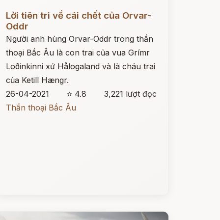
ọc ngay
Lời tiên tri về cái chết của Orvar-
Oddr
Người anh hùng Orvar-Oddr trong thần
thoại Bắc Âu là con trai của vua Grímr
Loðinkinni xứ Hålogaland và là cháu trai
của Ketill Hængr.
26-04-2021
⭐ 4.8
3,221 lượt đọc
Thần thoại Bắc Âu