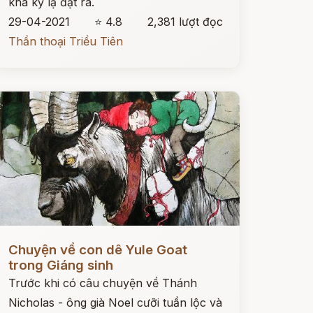
khá kỳ lạ đặt ra.
29-04-2021
⭐ 4.8
2,381 lượt đọc
Thần thoại Triều Tiên
ọc ngay
Chuyện về con dê Yule Goat
trong Giáng sinh
Trước khi có câu chuyện về Thánh
Nicholas - ông già Noel cưỡi tuần lộc và