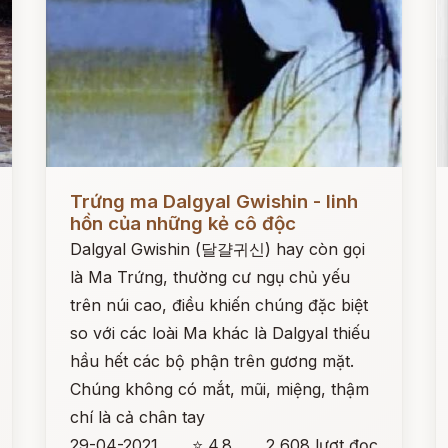
Đọc ngay
Đ
Trứng ma Dalgyal Gwishin - linh
hồn của những kẻ cô độc
Dalgyal Gwishin (달걀귀신) hay còn gọi
là Ma Trứng, thường cư ngụ chủ yếu
trên núi cao, điều khiến chúng đặc biệt
so với các loài Ma khác là Dalgyal thiếu
hầu hết các bộ phận trên gương mặt.
Chúng không có mắt, mũi, miệng, thậm
chí là cả chân tay
29-04-2021
⭐ 4.8
2,608 lượt đọc