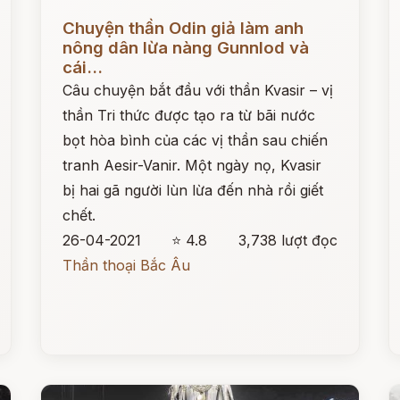
Đọc ngay
Đ
Chuyện thần Odin giả làm anh
nông dân lừa nàng Gunnlod và
cái...
Câu chuyện bắt đầu với thần Kvasir – vị
thần Tri thức được tạo ra từ bãi nước
bọt hòa bình của các vị thần sau chiến
tranh Aesir-Vanir. Một ngày nọ, Kvasir
bị hai gã người lùn lừa đến nhà rồi giết
chết.
26-04-2021
⭐ 4.8
3,738 lượt đọc
Thần thoại Bắc Âu