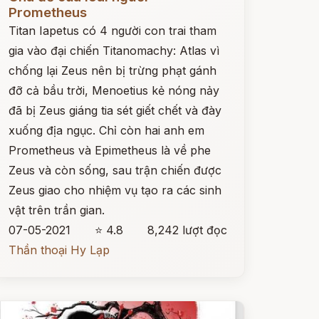
Prometheus
Titan Iapetus có 4 người con trai tham
gia vào đại chiến Titanomachy: Atlas vì
chống lại Zeus nên bị trừng phạt gánh
đỡ cả bầu trời, Menoetius kẻ nóng nảy
đã bị Zeus giáng tia sét giết chết và đày
xuống địa ngục. Chỉ còn hai anh em
Prometheus và Epimetheus là về phe
Zeus và còn sống, sau trận chiến được
Zeus giao cho nhiệm vụ tạo ra các sinh
vật trên trần gian.
07-05-2021
⭐ 4.8
8,242 lượt đọc
Thần thoại Hy Lạp