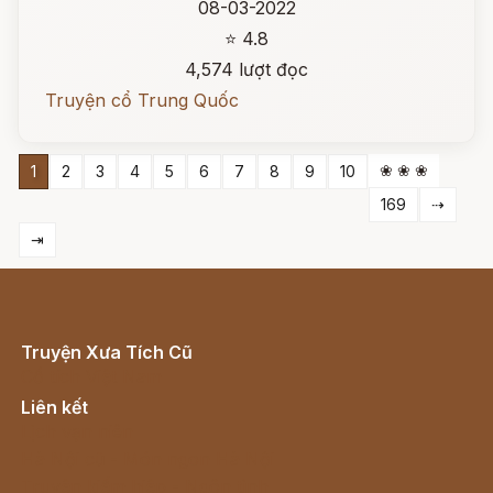
08-03-2022
⭐ 4.8
4,574 lượt đọc
Truyện cổ Trung Quốc
❀ ❀ ❀
1
2
3
4
5
6
7
8
9
10
169
⇢
⇥
Truyện Xưa Tích Cũ
Cổ tích Việt Nam
Liên kết
Lịch vạn niên
Hà Nội cũ - Món ngon Hà Nội
Truyện kiếm hiệp - Ngôn tình