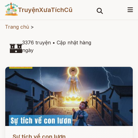
TruyệnXưaTíchCũ
Trang chủ
>
3376 truyện
•
Cập nhật hàng
🏰
ngày
Đọc ngay
Sự tích về con lươn