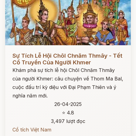
Đọc ngay
Sự Tích Lễ Hội Chôl Chnăm Thmây - Tết
Cổ Truyền Của Người Khmer
Khám phá sự tích lễ hội Chôl Chnăm Thmây
của người Khmer: câu chuyện về Thom Ma Bal,
cuộc đấu trí kỳ diệu với Đại Phạm Thiên và ý
nghĩa năm mới.
26-04-2025
⭐ 4.8
3,497 lượt đọc
Cổ tích Việt Nam