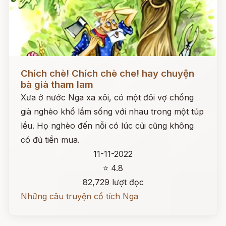
Đọc ngay
Chích chè! Chích chè che! hay chuyện
bà già tham lam
Xưa ở nước Nga xa xôi, có một đôi vợ chồng
già nghèo khổ lắm sống với nhau trong một túp
lều. Họ nghèo đến nỗi có lúc củi cũng không
có đủ tiền mua.
11-11-2022
⭐ 4.8
82,729 lượt đọc
Những câu truyện cổ tích Nga