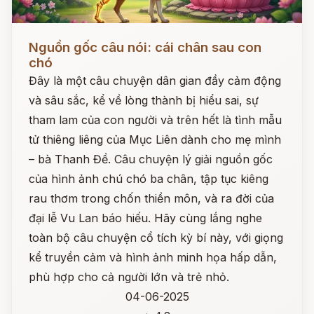
Đọc ngay
Nguồn gốc câu nói: cái chân sau con
chó
Đây là một câu chuyện dân gian đầy cảm động
và sâu sắc, kể về lòng thành bị hiểu sai, sự
tham lam của con người và trên hết là tình mẫu
tử thiêng liêng của Mục Liên dành cho mẹ mình
– bà Thanh Đề. Câu chuyện lý giải nguồn gốc
của hình ảnh chú chó ba chân, tập tục kiêng
rau thơm trong chốn thiền môn, và ra đời của
đại lễ Vu Lan báo hiếu. Hãy cùng lắng nghe
toàn bộ câu chuyện cổ tích kỳ bí này, với giọng
kể truyền cảm và hình ảnh minh họa hấp dẫn,
phù hợp cho cả người lớn và trẻ nhỏ.
04-06-2025