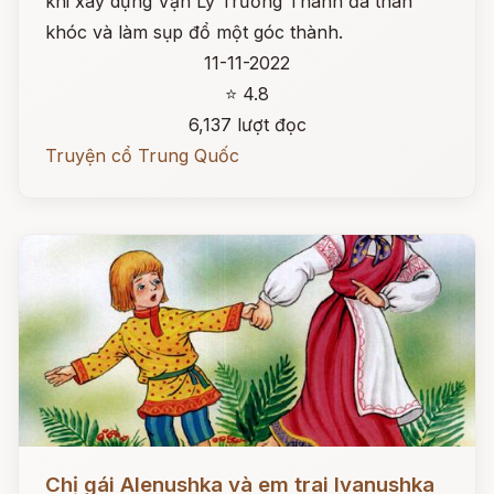
khi xây dựng Vạn Lý Trường Thành đã than
khóc và làm sụp đổ một góc thành.
11-11-2022
⭐ 4.8
6,137 lượt đọc
Truyện cổ Trung Quốc
Đọc ngay
Chị gái Alenushka và em trai Ivanushka