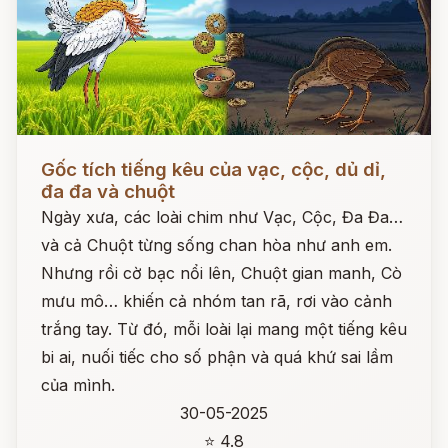
Đọc ngay
Gốc tích tiếng kêu của vạc, cộc, dủ dỉ,
đa đa và chuột
Ngày xưa, các loài chim như Vạc, Cộc, Đa Đa…
và cả Chuột từng sống chan hòa như anh em.
Nhưng rồi cờ bạc nổi lên, Chuột gian manh, Cò
mưu mô… khiến cả nhóm tan rã, rơi vào cảnh
trắng tay. Từ đó, mỗi loài lại mang một tiếng kêu
bi ai, nuối tiếc cho số phận và quá khứ sai lầm
của mình.
30-05-2025
⭐ 4.8