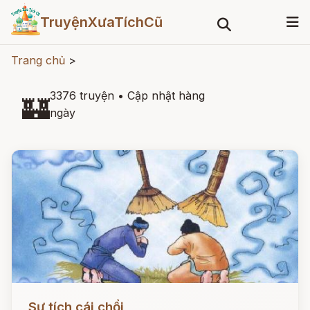
TruyệnXưaTíchCũ
Trang chủ
>
3376 truyện
•
Cập nhật hàng
🏰
ngày
Đọc ngay
Sự tích cái chổi