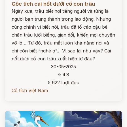
Gốc tích cái nốt dưới cổ con trâu
Ngày xưa, trâu biết nói tiếng người và từng là
người bạn trung thành trong lao động. Nhưng
cũng chính vì biết nói, trâu đã tố cáo cậu bé
chăn trâu lười biếng, gian dối, khiến mọi chuyện
vỡ lở… Từ đó, trâu mất luôn khả năng nói và
chỉ còn biết “nghé ọ”… Vì sao lại như vậy? Cái
nốt dưới cổ con trâu xuất hiện từ đâu?
30-05-2025
⭐ 4.8
5,622 lượt đọc
Cổ tích Việt Nam