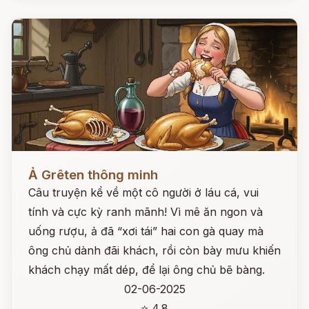
Đọc ngay
Ả Grêten thông minh
Câu truyện kể về một cô người ở láu cá, vui
tính và cực kỳ ranh mãnh! Vì mê ăn ngon và
uống rượu, ả đã “xơi tái” hai con gà quay mà
ông chủ dành đãi khách, rồi còn bày mưu khiến
khách chạy mất dép, để lại ông chủ bẽ bàng.
02-06-2025
⭐ 4.8