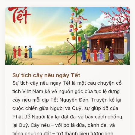
Đọc ngay
Sự tích cây nêu ngày Tết
Sự tích cây nêu ngày Tết là một câu chuyện cổ
tích Việt Nam kể về nguồn gốc của tục lệ dựng
cây nêu mỗi dịp Tết Nguyên Đán. Truyện kể lại
cuộc chiến giữa Người và Quỷ, sự giúp đỡ của
Phật để Người lấy lại đất đai và bày cách chống
lại Quỷ. Cây nêu – với bó lá dứa, cành đa, và
tiếng chuông đất – trở thành biểu tượng linh