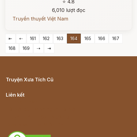
⭐ 4.8
6,010 lượt đọc
Truyền thuyết Việt Nam
⇤
⇠
161
162
163
164
165
166
167
168
169
⇢
⇥
Truyện Xưa Tích Cũ
Cổ tích Việt Nam
Liên kết
Lịch vạn niên
Hà Nội cũ - Món ngon Hà Nội
Truyện kiếm hiệp - Ngôn tình
Download - Tải Miễn Phí