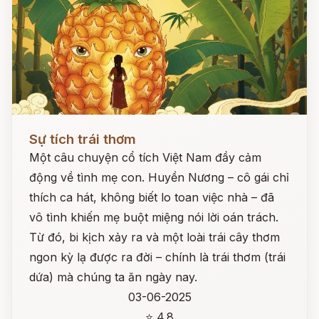
Đọc ngay
Sự tích trái thơm
Một câu chuyện cổ tích Việt Nam đầy cảm
động về tình mẹ con. Huyền Nương – cô gái chỉ
thích ca hát, không biết lo toan việc nhà – đã
vô tình khiến mẹ buột miệng nói lời oán trách.
Từ đó, bi kịch xảy ra và một loài trái cây thơm
ngon kỳ lạ được ra đời – chính là trái thơm (trái
dứa) mà chúng ta ăn ngày nay.
03-06-2025
⭐ 4.8