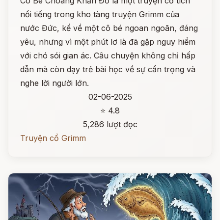
Cô Bé Choàng Khăn Đỏ là một truyện cổ tích
nổi tiếng trong kho tàng truyện Grimm của
nước Đức, kể về một cô bé ngoan ngoãn, đáng
yêu, nhưng vì một phút lơ là đã gặp nguy hiểm
với chó sói gian ác. Câu chuyện không chỉ hấp
dẫn mà còn dạy trẻ bài học về sự cẩn trọng và
nghe lời người lớn.
02-06-2025
⭐ 4.8
5,286 lượt đọc
Truyện cổ Grimm