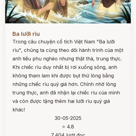
Đọc ngay
Ba lưỡi rìu
Trong câu chuyện cổ tích Việt Nam "Ba lưỡi
rìu", chúng ta cùng theo dõi hành trình của một
anh tiều phu nghèo nhưng thật thà, trung thực.
Khi chiếc rìu duy nhất bị rơi xuống sông, anh
không tham lam khi được bụt thử lòng bằng
những chiếc rìu quý giá hơn. Chính nhờ lòng
trung thực, anh đã nhận lại chiếc rìu của mình
và còn được tặng thêm hai lưỡi rìu quý giá
khác!
30-05-2025
⭐ 4.8
7,404 lượt đọc