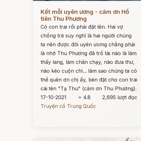
Đọc ngay
Kết mỗi uyên ương - cảm ơn Hồ
tiên Thu Phương
Có con trai rồi phải đặt tên. Hai vợ
chồng trẻ suy nghĩ là hai người chúng
ta nên được đôi uyên ưomg chẳng phải
là nhờ Thu Phương đã trố tài nào là làm
thấy lang, làm chân chạy, nào đưa thư,
nào kéo cuộn chỉ... làm sao chúng ta có
thể quên ơn chị ấy, bèn đặt cho con trai
cái tên "Tạ Thu" (cảm ơn Thu Phương).
17-10-2021
⭐ 4.8
2,695 lượt đọc
Truyện cổ Trung Quốc