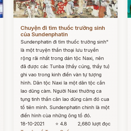
Đọc ngay
Đ
Chuyện đi tìm thuốc trường sinh
của Sundenphatin
Sundenphatin đi tìm thuốc trường sinh"
là một truyện thắn thoại lưu truyền
rộng rãi nhất trong dán tộc Naxi, nên
đã được các Tunba (thầy cúng, thầy tu)
ghi vao trong kinh điển vàn tự tượng
hỉnh. Dân tộc Naxi la một dân tộc cắn
lao dũng càm. Người Naxi thường ca
tụng tinh thần cân lao dũng cảm đó cua
tổ tiên mình. Sundenphatin chinh là một
điển hình cùa những ông tổ đó.
18-10-2021
⭐ 4.8
2,680 lượt đọc