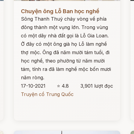
Đọc ngay
Đ
Chuyện ông Lỗ Ban học nghề
Sông Thanh Thuỷ chảy vòng về phía
đông thành một vụng lớn. Trong vùng
có một dãy nhà đất gọi là Lỗ Gia Loan.
Ở đây có một ông già họ Lỗ làm nghề
thợ mộc. Ông đã năm mười tám tuổi, đi
học nghề, theo phường từ năm mười
tám, tính ra đã làm nghề mộc bốn mươi
năm ròng.
17-10-2021
⭐ 4.8
3,901 lượt đọc
Truyện cổ Trung Quốc