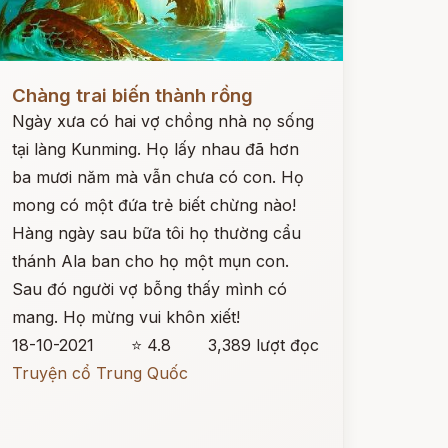
ọc ngay
Chàng trai biến thành rồng
Ngày xưa có hai vợ chồng nhà nọ sống
tại làng Kunming. Họ lấy nhau đã hơn
ba mươi năm mà vẫn chưa có con. Họ
mong có một đứa trẻ biết chừng nào!
Hàng ngày sau bữa tôi họ thường cẩu
thánh Ala ban cho họ một mụn con.
Sau đó người vợ bỗng thấy mình có
mang. Họ mừng vui khôn xiết!
18-10-2021
⭐ 4.8
3,389 lượt đọc
Truyện cổ Trung Quốc