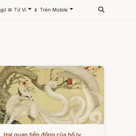
🞃
🞃
ngữ
🔯
Tử Vi
📱
Trên Mobile
ọc ngay
Hai quan tiền đồng của hồ ly