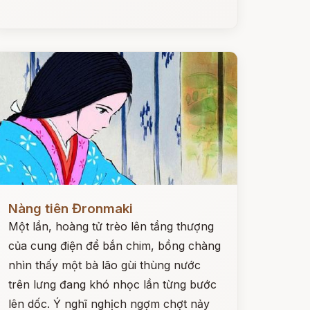
ọc ngay
Nàng tiên Đronmaki
Một lần, hoàng tử trèo lên tầng thượng
của cung điện để bắn chim, bồng chàng
nhìn thấy một bà lão gùi thùng nước
trên lưng đang khó nhọc lần từng bước
lên dốc. Ý nghĩ nghịch ngợm chợt nảy