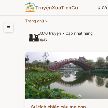
TruyệnXưaTíchCũ
🧚
Cổ 
Trang chủ
>
3376 truyện
•
Cập nhật hàng
🏰
ngày
Đọc ngay
Sự tích chiếc cầu mẹ con