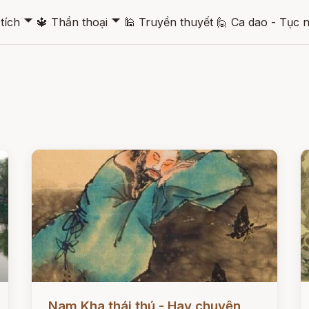
🞃
🞃
tích
🔱
Thần thoại
🕌
Truyền thuyết
🙋
Ca dao - Tục 
Đọc ngay
Đ
Nam Kha thái thú - Hay chuyện