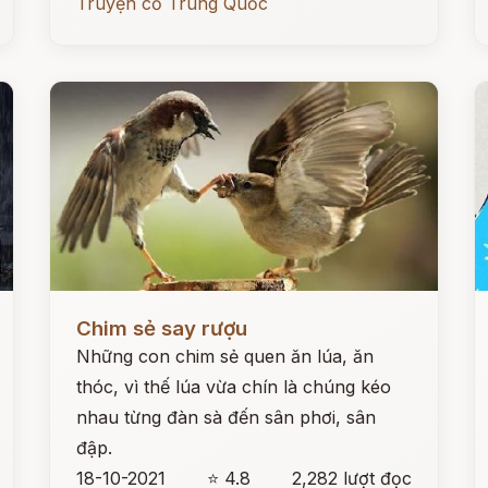
Truyện cổ Trung Quốc
Đọc ngay
Đ
Chim sẻ say rượu
Những con chim sẻ quen ăn lúa, ăn
thóc, vì thế lúa vừa chín là chúng kéo
nhau từng đàn sà đến sân phơi, sân
đập.
18-10-2021
⭐ 4.8
2,282 lượt đọc