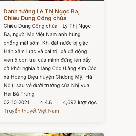
ọc ngay
Danh tướng Lê Thị Ngọc Ba,
Chiêu Dung Công chúa
Chiêu Dung Công chúa - Lý Thị Ngọc
Ba, người Mẹ Việt Nam anh hùng,
chồng mất sớm. Khi đất nước bị giặc
Hán xâm lược và cai trị, bà đã động
viên 5 con trai của mình đứng lên dấy
cờ khởi nghĩa ở làng Cốc (Làng Kim Cốc
xã Hoàng Diệu huyện Chương Mỹ, Hà
Nội), sau về dưới trướng của Nhị vua
Hai Bà Trưng.
02-10-2021
⭐ 4.8
4,692 lượt đọc
Truyền thuyết Việt Nam