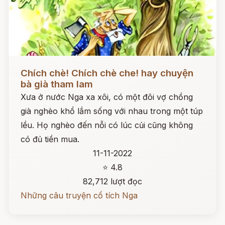
Đọc ngay
Chích chè! Chích chè che! hay chuyện
bà già tham lam
Xưa ở nước Nga xa xôi, có một đôi vợ chồng
già nghèo khổ lắm sống với nhau trong một túp
lều. Họ nghèo đến nỗi có lúc củi cũng không
có đủ tiền mua.
11-11-2022
⭐ 4.8
82,712 lượt đọc
Những câu truyện cổ tích Nga