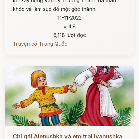
khi xây dựng Vạn Lý Trường Thành đã than
khóc và làm sụp đổ một góc thành.
11-11-2022
⭐ 4.8
6,118 lượt đọc
Truyện cổ Trung Quốc
Đọc ngay
Chị gái Alenushka và em trai Ivanushka