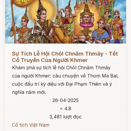
Đọc ngay
Sự Tích Lễ Hội Chôl Chnăm Thmây - Tết
Cổ Truyền Của Người Khmer
Khám phá sự tích lễ hội Chôl Chnăm Thmây
của người Khmer: câu chuyện về Thom Ma Bal,
cuộc đấu trí kỳ diệu với Đại Phạm Thiên và ý
nghĩa năm mới.
26-04-2025
⭐ 4.8
3,481 lượt đọc
Cổ tích Việt Nam