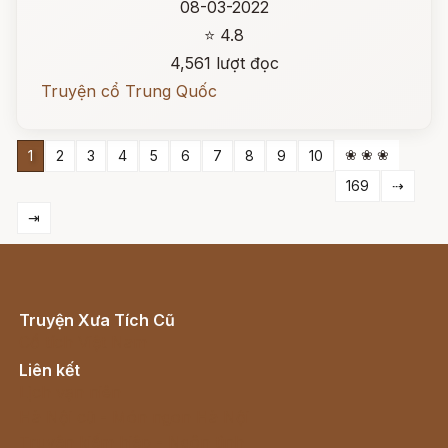
08-03-2022
⭐ 4.8
4,561 lượt đọc
Truyện cổ Trung Quốc
❀ ❀ ❀
1
2
3
4
5
6
7
8
9
10
169
⇢
⇥
Truyện Xưa Tích Cũ
Cổ tích Việt Nam
Liên kết
Lịch vạn niên
Hà Nội cũ - Món ngon Hà Nội
Truyện kiếm hiệp - Ngôn tình