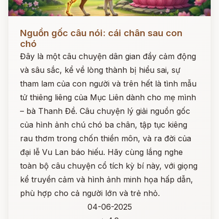
Đọc ngay
Nguồn gốc câu nói: cái chân sau con
chó
Đây là một câu chuyện dân gian đầy cảm động
và sâu sắc, kể về lòng thành bị hiểu sai, sự
tham lam của con người và trên hết là tình mẫu
tử thiêng liêng của Mục Liên dành cho mẹ mình
– bà Thanh Đề. Câu chuyện lý giải nguồn gốc
của hình ảnh chú chó ba chân, tập tục kiêng
rau thơm trong chốn thiền môn, và ra đời của
đại lễ Vu Lan báo hiếu. Hãy cùng lắng nghe
toàn bộ câu chuyện cổ tích kỳ bí này, với giọng
kể truyền cảm và hình ảnh minh họa hấp dẫn,
phù hợp cho cả người lớn và trẻ nhỏ.
04-06-2025