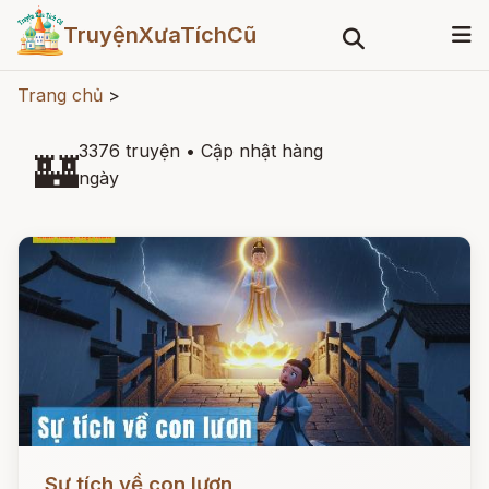
TruyệnXưaTíchCũ
Trang chủ
>
3376 truyện
•
Cập nhật hàng
🏰
ngày
Đọc ngay
Sự tích về con lươn