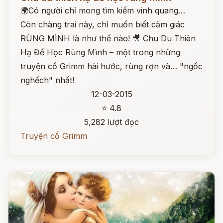
🌍Có người chỉ mong tìm kiếm vinh quang…
Còn chàng trai này, chỉ muốn biết cảm giác
RÙNG MÌNH là như thế nào! 🎥 Chu Du Thiên
Hạ Để Học Rùng Mình – một trong những
truyện cổ Grimm hài hước, rùng rợn và… "ngốc
nghếch" nhất!
12-03-2015
⭐ 4.8
5,282 lượt đọc
Truyện cổ Grimm