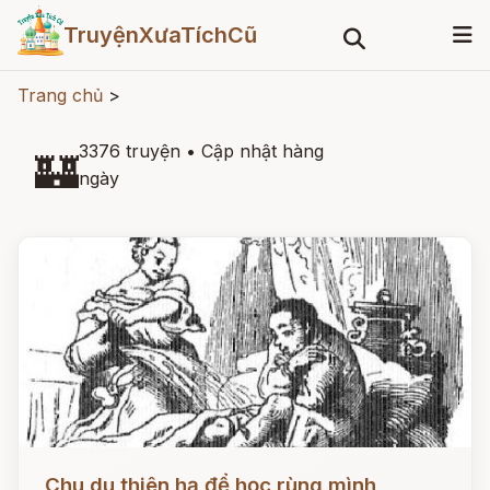
TruyệnXưaTíchCũ
Trang chủ
>
3376 truyện
•
Cập nhật hàng
🏰
ngày
Đọc ngay
Chu du thiên hạ để học rùng mình