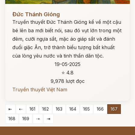
Đọc ngay
Đức Thánh Gióng
Truyền thuyết Đức Thánh Gióng kể về một cậu
bé lên ba mới biết nói, sau đó vụt lớn trong một
đêm, cưỡi ngựa sắt, mặc áo giáp sắt và đánh
đuổi giặc Ân, trở thành biểu tượng bất khuất
của lòng yêu nước và tinh thần dân tộc.
19-05-2025
⭐ 4.8
9,978 lượt đọc
Truyền thuyết Việt Nam
⇤
⇠
161
162
163
164
165
166
167
168
169
⇢
⇥