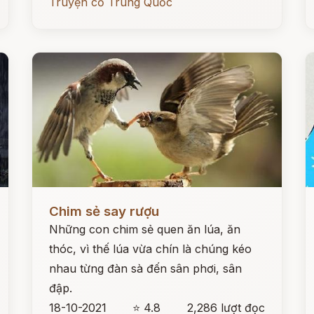
Truyện cổ Trung Quốc
Đọc ngay
Đ
Chim sẻ say rượu
Những con chim sẻ quen ăn lúa, ăn
thóc, vì thế lúa vừa chín là chúng kéo
nhau từng đàn sà đến sân phơi, sân
đập.
18-10-2021
⭐ 4.8
2,286 lượt đọc