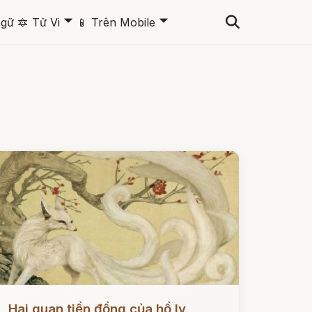
🞃
🞃
ngữ
🔯
Tử Vi
📱
Trên Mobile
ọc ngay
Hai quan tiền đồng của hồ ly