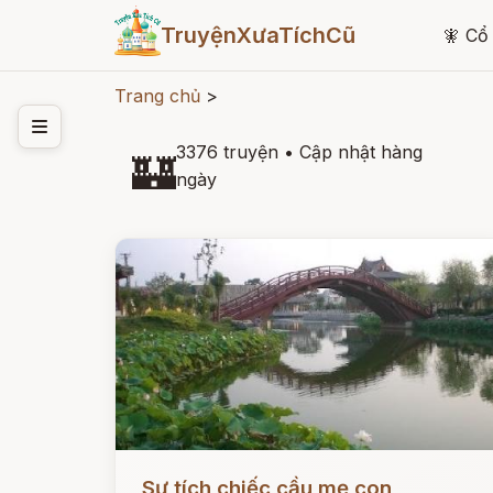
TruyệnXưaTíchCũ
🧚
Cổ 
Trang chủ
>
3376 truyện
•
Cập nhật hàng
🏰
ngày
Đọc ngay
Sự tích chiếc cầu mẹ con