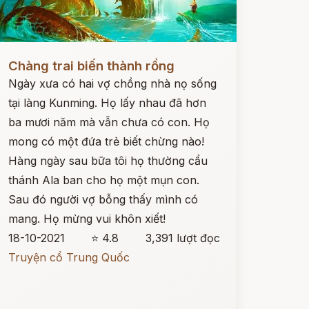
ọc ngay
Chàng trai biến thành rồng
Ngày xưa có hai vợ chồng nhà nọ sống
tại làng Kunming. Họ lấy nhau đã hơn
ba mươi năm mà vẫn chưa có con. Họ
mong có một đứa trẻ biết chừng nào!
Hàng ngày sau bữa tôi họ thường cẩu
thánh Ala ban cho họ một mụn con.
Sau đó người vợ bỗng thấy mình có
mang. Họ mừng vui khôn xiết!
18-10-2021
⭐ 4.8
3,391 lượt đọc
Truyện cổ Trung Quốc