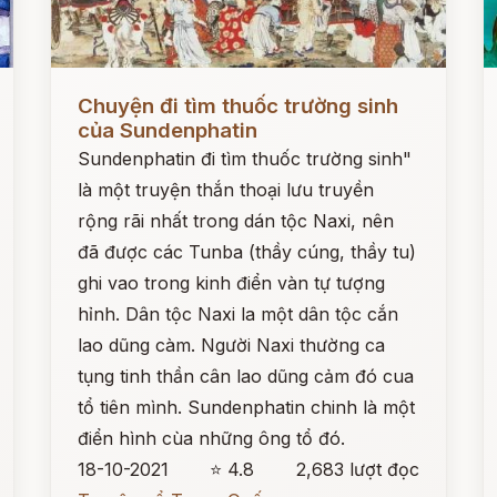
Đọc ngay
Đ
Chuyện đi tìm thuốc trường sinh
của Sundenphatin
Sundenphatin đi tìm thuốc trường sinh"
là một truyện thắn thoại lưu truyền
rộng rãi nhất trong dán tộc Naxi, nên
đã được các Tunba (thầy cúng, thầy tu)
ghi vao trong kinh điển vàn tự tượng
hỉnh. Dân tộc Naxi la một dân tộc cắn
lao dũng càm. Người Naxi thường ca
tụng tinh thần cân lao dũng cảm đó cua
tổ tiên mình. Sundenphatin chinh là một
điển hình cùa những ông tổ đó.
18-10-2021
⭐ 4.8
2,683 lượt đọc