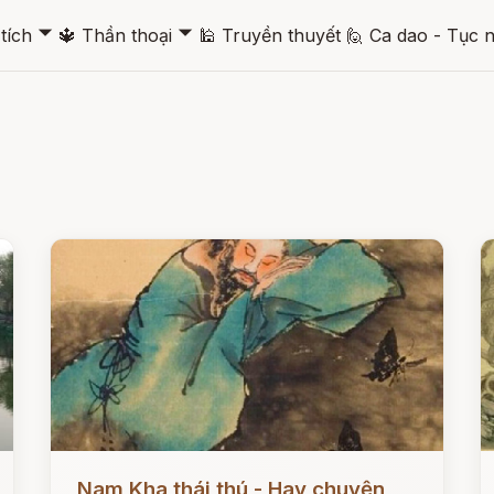
🞃
🞃
tích
🔱
Thần thoại
🕌
Truyền thuyết
🙋
Ca dao - Tục 
Đọc ngay
Đ
Nam Kha thái thú - Hay chuyện