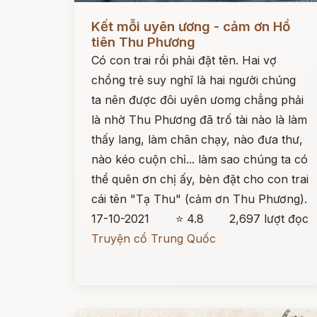
Đọc ngay
Kết mỗi uyên ương - cảm ơn Hồ
tiên Thu Phương
Có con trai rồi phải đặt tên. Hai vợ
chồng trẻ suy nghĩ là hai người chúng
ta nên được đôi uyên ưomg chẳng phải
là nhờ Thu Phương đã trố tài nào là làm
thấy lang, làm chân chạy, nào đưa thư,
nào kéo cuộn chỉ... làm sao chúng ta có
thể quên ơn chị ấy, bèn đặt cho con trai
cái tên "Tạ Thu" (cảm ơn Thu Phương).
17-10-2021
⭐ 4.8
2,697 lượt đọc
Truyện cổ Trung Quốc