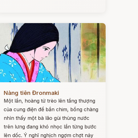
ọc ngay
Nàng tiên Đronmaki
Một lần, hoàng tử trèo lên tầng thượng
của cung điện để bắn chim, bồng chàng
nhìn thấy một bà lão gùi thùng nước
trên lưng đang khó nhọc lần từng bước
lên dốc. Ý nghĩ nghịch ngợm chợt nảy