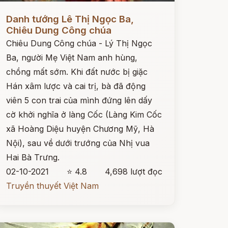
ọc ngay
Danh tướng Lê Thị Ngọc Ba,
Chiêu Dung Công chúa
Chiêu Dung Công chúa - Lý Thị Ngọc
Ba, người Mẹ Việt Nam anh hùng,
chồng mất sớm. Khi đất nước bị giặc
Hán xâm lược và cai trị, bà đã động
viên 5 con trai của mình đứng lên dấy
cờ khởi nghĩa ở làng Cốc (Làng Kim Cốc
xã Hoàng Diệu huyện Chương Mỹ, Hà
Nội), sau về dưới trướng của Nhị vua
Hai Bà Trưng.
02-10-2021
⭐ 4.8
4,698 lượt đọc
Truyền thuyết Việt Nam