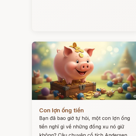
Đọc ngay
Con lợn ống tiền
Bạn đã bao giờ tự hỏi, một con lợn ống
tiền nghĩ gì về những đồng xu nó giữ
không? Câu chuyện cổ tích Andersen