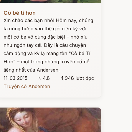
ọc ngay
Cô bé tí hon
Xin chào các bạn nhỏ! Hôm nay, chúng
ta cùng bước vào thế giới diệu kỳ với
một cô bé vô cùng đặc biệt – nhỏ xíu
như ngón tay cái. Đây là câu chuyện
cảm động và kỳ lạ mang tên "Cô bé Tí
Hon" – một trong những truyện cổ nổi
tiếng nhất của Andersen.
11-03-2015
⭐ 4.8
4,948 lượt đọc
Truyện cổ Andersen