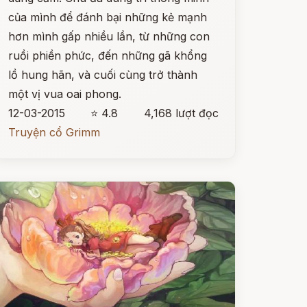
của mình để đánh bại những kẻ mạnh
hơn mình gấp nhiều lần, từ những con
ruồi phiền phức, đến những gã khổng
lồ hung hãn, và cuối cùng trở thành
một vị vua oai phong.
12-03-2015
⭐ 4.8
4,168 lượt đọc
Truyện cổ Grimm