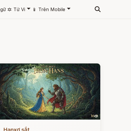
🞃
🞃
ngữ
🔯
Tử Vi
📱
Trên Mobile
ọc ngay
Hanxơ sắt