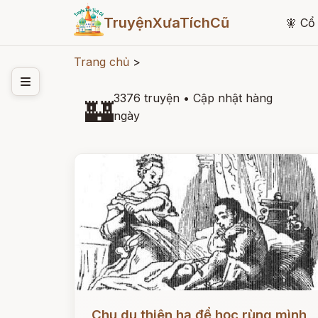
TruyệnXưaTíchCũ
🧚
Cổ 
Trang chủ
>
3376 truyện
•
Cập nhật hàng
🏰
ngày
Đọc ngay
Chu du thiên hạ để học rùng mình