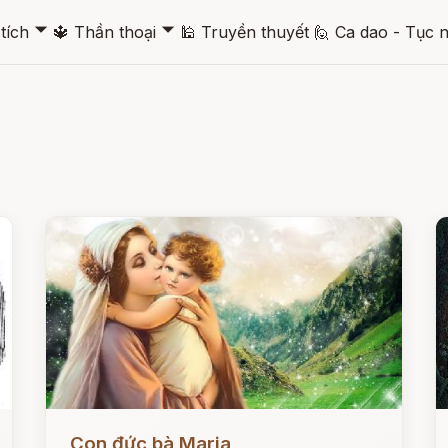
🞃
🞃
tích
🔱
Thần thoại
🕌
Truyền thuyết
🙋
Ca dao - Tục 
Đọc ngay
Đ
Con đức bà Maria