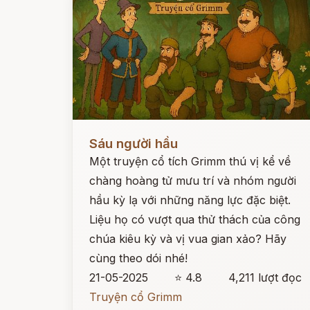
Đọc ngay
Sáu người hầu
Một truyện cổ tích Grimm thú vị kể về
chàng hoàng tử mưu trí và nhóm người
hầu kỳ lạ với những năng lực đặc biệt.
Liệu họ có vượt qua thử thách của công
chúa kiêu kỳ và vị vua gian xảo? Hãy
cùng theo dói nhé!
21-05-2025
⭐ 4.8
4,211 lượt đọc
Truyện cổ Grimm