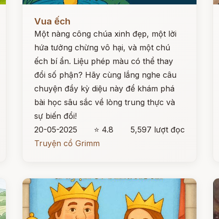
Đọc ngay
Đ
Vua ếch
Một nàng công chúa xinh đẹp, một lời
hứa tưởng chừng vô hại, và một chú
ếch bí ẩn. Liệu phép màu có thể thay
đổi số phận? Hãy cùng lắng nghe câu
chuyện đầy kỳ diệu này để khám phá
bài học sâu sắc về lòng trung thực và
sự biến đổi!
20-05-2025
⭐ 4.8
5,597 lượt đọc
Truyện cổ Grimm