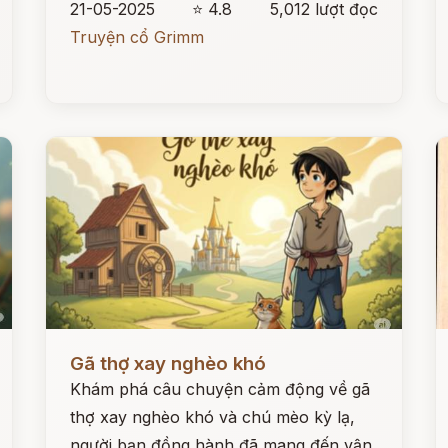
21-05-2025
⭐ 4.8
5,012 lượt đọc
Truyện cổ Grimm
Đọc ngay
Đ
Gã thợ xay nghèo khó
Khám phá câu chuyện cảm động về gã
thợ xay nghèo khó và chú mèo kỳ lạ,
người bạn đồng hành đã mang đến vận