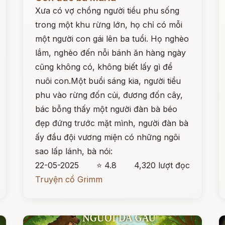
Xưa có vợ chồng người tiều phu sống
trong một khu rừng lớn, họ chỉ có mỗi
một người con gái lên ba tuổi. Họ nghèo
lắm, nghèo đến nỗi bánh ăn hàng ngày
cũng không có, không biết lấy gì để
nuôi con.Một buổi sáng kia, người tiều
phu vào rừng đốn củi, đương đốn cây,
bác bỗng thấy một người đàn bà béo
đẹp đứng trước mặt mình, người đàn bà
ấy đầu đội vương miện có những ngôi
sao lấp lánh, bà nói:
22-05-2025
⭐ 4.8
4,320 lượt đọc
Truyện cổ Grimm