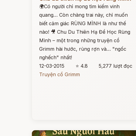
🌍Có người chỉ mong tìm kiếm vinh
quang… Còn chàng trai này, chỉ muốn
biết cảm giác RÙNG MÌNH là như thế
nào! 🎥 Chu Du Thiên Hạ Để Học Rùng
Mình – một trong những truyện cổ
Grimm hài hước, rùng rợn và… "ngốc
nghếch" nhất!
12-03-2015
⭐ 4.8
5,277 lượt đọc
Truyện cổ Grimm