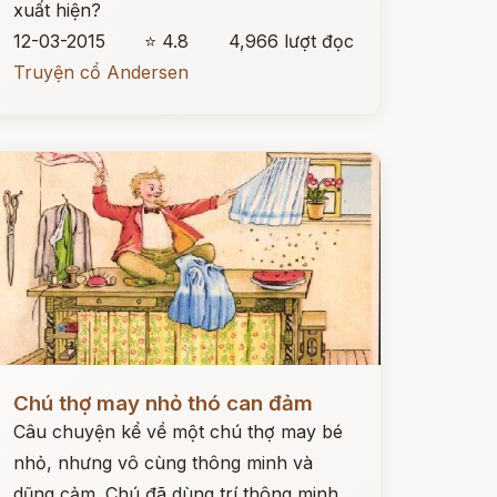
xuất hiện?
12-03-2015
⭐ 4.8
4,966 lượt đọc
Truyện cổ Andersen
ọc ngay
Chú thợ may nhỏ thó can đảm
Câu chuyện kể về một chú thợ may bé
nhỏ, nhưng vô cùng thông minh và
dũng cảm. Chú đã dùng trí thông minh