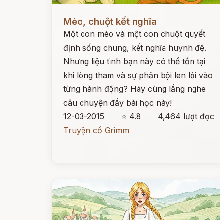
Đọc ngay
Mèo, chuột kết nghĩa
Một con mèo và một con chuột quyết
định sống chung, kết nghĩa huynh đệ.
Nhưng liệu tình bạn này có thể tồn tại
khi lòng tham và sự phản bội len lỏi vào
từng hành động? Hãy cùng lắng nghe
câu chuyện đầy bài học này!
12-03-2015
⭐ 4.8
4,464 lượt đọc
Truyện cổ Grimm