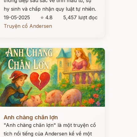
thông điệp sâu sắc về tình mẫu tử, sự
hy sinh và chấp nhận quy luật tự nhiên.
19-05-2025
⭐ 4.8
5,457 lượt đọc
Truyện cổ Andersen
ọc ngay
Anh chàng chăn lợn
"Anh chàng chăn lợn" là một truyện cổ
tích nổi tiếng của Andersen kể về một