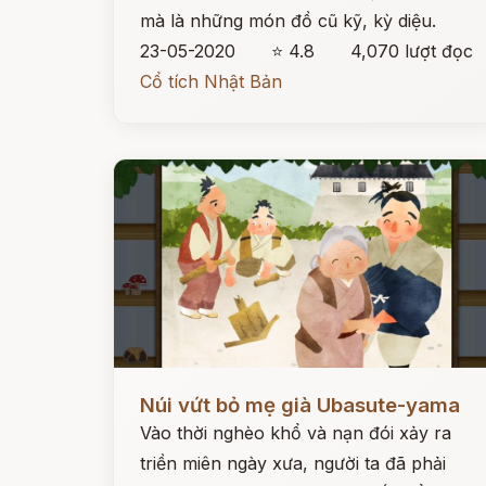
mà là những món đồ cũ kỹ, kỳ diệu.
23-05-2020
⭐ 4.8
4,070 lượt đọc
Cổ tích Nhật Bản
Đọc ngay
Núi vứt bỏ mẹ già Ubasute-yama
Vào thời nghèo khổ và nạn đói xảy ra
triền miên ngày xưa, người ta đã phải