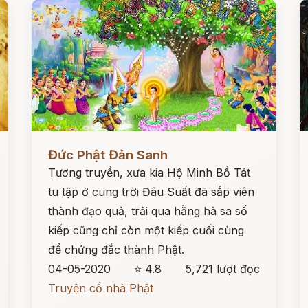
Đọc ngay
Đ
Đức Phật Đản Sanh
Tương truyền, xưa kia Hộ Minh Bồ Tát
tu tập ở cung trời Đâu Suất đã sắp viên
thành đạo quả, trải qua hằng hà sa số
kiếp cũng chỉ còn một kiếp cuối cùng
để chứng đắc thành Phật.
04-05-2020
⭐ 4.8
5,721 lượt đọc
Truyện cổ nhà Phật