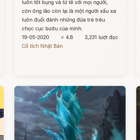
luôn tốt bụng và tử tế với mọi người,
còn ông lão còn lại là một người xấu xa
luôn đuổi đánh những đứa trẻ trêu
chọc cục bướu của mình.
19-05-2020
⭐ 4.8
3,231 lượt đọc
Cổ tích Nhật Bản