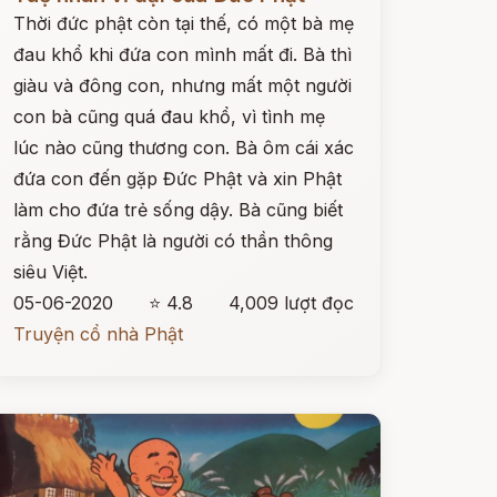
Thời đức phật còn tại thế, có một bà mẹ
đau khổ khi đứa con mình mất đi. Bà thì
giàu và đông con, nhưng mất một người
con bà cũng quá đau khổ, vì tình mẹ
lúc nào cũng thương con. Bà ôm cái xác
đứa con đến gặp Đức Phật và xin Phật
làm cho đứa trẻ sống dậy. Bà cũng biết
rằng Đức Phật là người có thần thông
siêu Việt.
05-06-2020
⭐ 4.8
4,009 lượt đọc
Truyện cổ nhà Phật