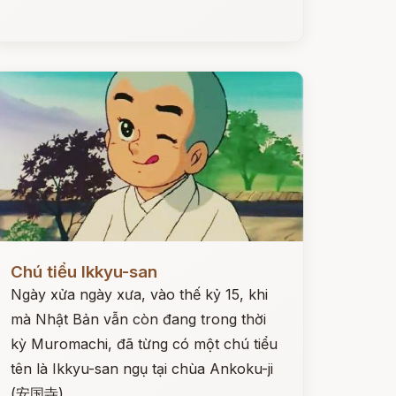
ọc ngay
Chú tiểu Ikkyu-san
Ngày xửa ngày xưa, vào thế kỷ 15, khi
mà Nhật Bản vẫn còn đang trong thời
kỳ Muromachi, đã từng có một chú tiểu
tên là Ikkyu-san ngụ tại chùa Ankoku-ji
(安国寺).