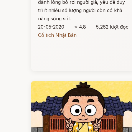
đành lòng bỏ rơi người già, yếu để duy
trì ít nhiều số lượng người còn có khả
năng sống sót.
20-05-2020
⭐ 4.8
5,262 lượt đọc
Cổ tích Nhật Bản