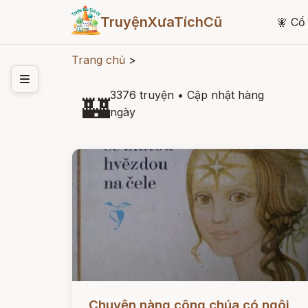
TruyệnXưaTíchCũ
🧚
Cổ 
Trang chủ
>
3376 truyện
•
Cập nhật hàng
🏰
ngày
Đọc ngay
Chuyện nàng công chúa có ngôi