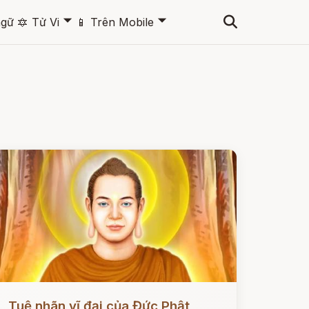
🞃
🞃
ngữ
🔯
Tử Vi
📱
Trên Mobile
ọc ngay
Tuệ nhãn vĩ đại của Đức Phật