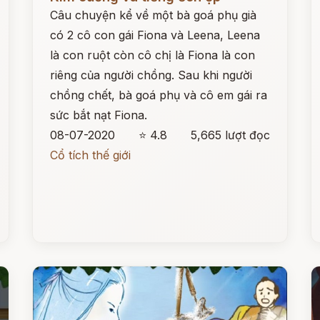
Câu chuyện kể về một bà goá phụ già
có 2 cô con gái Fiona và Leena, Leena
là con ruột còn cô chị là Fiona là con
riêng của người chồng. Sau khi người
chồng chết, bà goá phụ và cô em gái ra
sức bắt nạt Fiona.
08-07-2020
⭐ 4.8
5,665 lượt đọc
Cổ tích thế giới