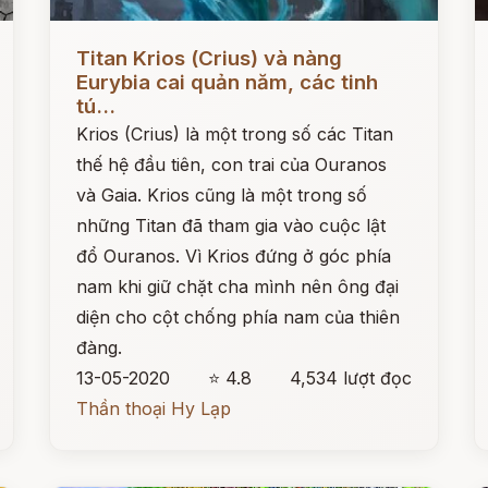
Đọc ngay
Đ
Titan Krios (Crius) và nàng
Eurybia cai quản năm, các tinh
tú...
Krios (Crius) là một trong số các Titan
thế hệ đầu tiên, con trai của Ouranos
và Gaia. Krios cũng là một trong số
những Titan đã tham gia vào cuộc lật
đổ Ouranos. Vì Krios đứng ở góc phía
nam khi giữ chặt cha mình nên ông đại
diện cho cột chống phía nam của thiên
đàng.
13-05-2020
⭐ 4.8
4,534 lượt đọc
Thần thoại Hy Lạp