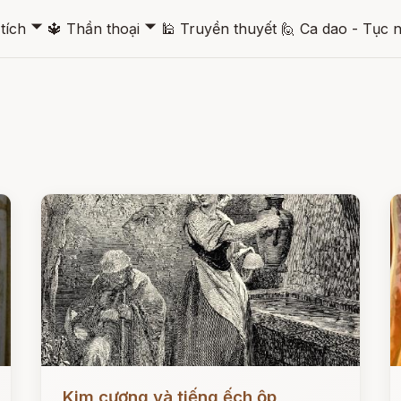
🞃
🞃
tích
🔱
Thần thoại
🕌
Truyền thuyết
🙋
Ca dao - Tục 
Đọc ngay
Đ
Kim cương và tiếng ếch ộp