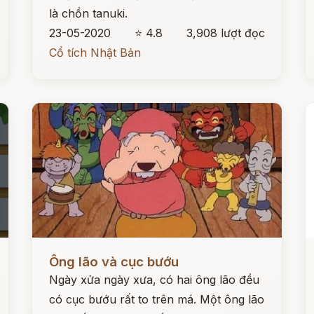
là chồn tanuki.
23-05-2020
⭐ 4.8
3,908 lượt đọc
Cổ tích Nhật Bản
Đọc ngay
Đ
Ông lão và cục bướu
Ngày xửa ngày xưa, có hai ông lão đều
có cục bướu rất to trên má. Một ông lão