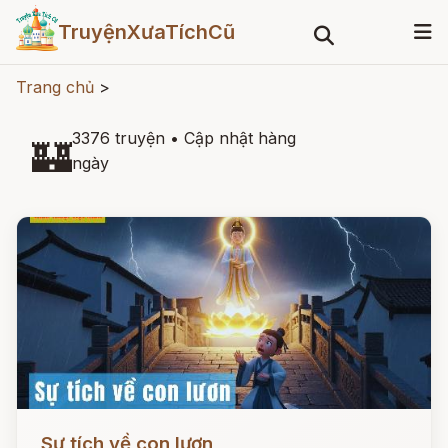
TruyệnXưaTíchCũ
Trang chủ
>
3376 truyện
•
Cập nhật hàng
🏰
ngày
Đọc ngay
Sự tích về con lươn