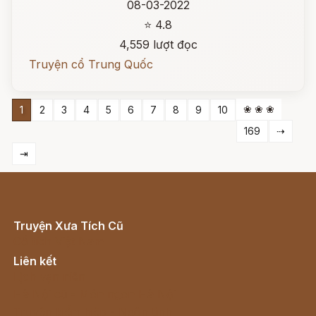
08-03-2022
⭐ 4.8
4,559 lượt đọc
Truyện cổ Trung Quốc
❀ ❀ ❀
1
2
3
4
5
6
7
8
9
10
169
⇢
⇥
Truyện Xưa Tích Cũ
Cổ tích Việt Nam
Liên kết
Lịch vạn niên
Hà Nội cũ - Món ngon Hà Nội
Truyện kiếm hiệp - Ngôn tình