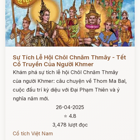
Đọc ngay
Sự Tích Lễ Hội Chôl Chnăm Thmây - Tết
Cổ Truyền Của Người Khmer
Khám phá sự tích lễ hội Chôl Chnăm Thmây
của người Khmer: câu chuyện về Thom Ma Bal,
cuộc đấu trí kỳ diệu với Đại Phạm Thiên và ý
nghĩa năm mới.
26-04-2025
⭐ 4.8
3,478 lượt đọc
Cổ tích Việt Nam