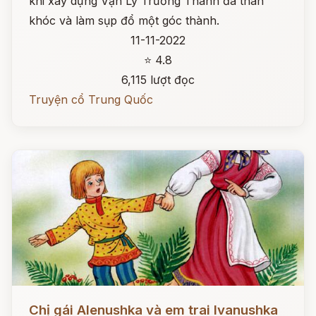
khi xây dựng Vạn Lý Trường Thành đã than
khóc và làm sụp đổ một góc thành.
11-11-2022
⭐ 4.8
6,115 lượt đọc
Truyện cổ Trung Quốc
Đọc ngay
Chị gái Alenushka và em trai Ivanushka