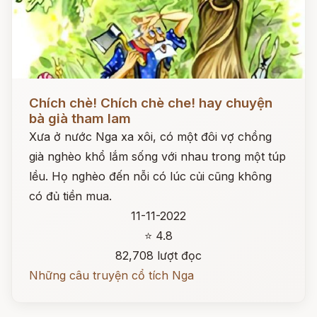
Đọc ngay
Chích chè! Chích chè che! hay chuyện
bà già tham lam
Xưa ở nước Nga xa xôi, có một đôi vợ chồng
già nghèo khổ lắm sống với nhau trong một túp
lều. Họ nghèo đến nỗi có lúc củi cũng không
có đủ tiền mua.
11-11-2022
⭐ 4.8
82,708 lượt đọc
Những câu truyện cổ tích Nga