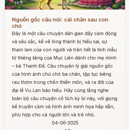
Đọc ngay
Nguồn gốc câu nói: cái chân sau con
chó
Đây là một câu chuyện dân gian đầy cảm động
và sâu sắc, kể về lòng thành bị hiểu sai, sự
tham lam của con người và trên hết là tình mẫu
tử thiêng liêng của Mục Liên dành cho mẹ mình
– bà Thanh Đề. Câu chuyện lý giải nguồn gốc
của hình ảnh chú chó ba chân, tập tục kiêng
rau thơm trong chốn thiền môn, và ra đời của
đại lễ Vu Lan báo hiếu. Hãy cùng lắng nghe
toàn bộ câu chuyện cổ tích kỳ bí này, với giọng
kể truyền cảm và hình ảnh minh họa hấp dẫn,
phù hợp cho cả người lớn và trẻ nhỏ.
04-06-2025