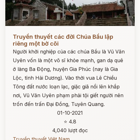
Đọc ngay
Truyền thuyết các đời Chúa Bầu lập
riêng một bờ cõi
Người khởi nghiệp của các chúa Bầu là Vũ Văn
Uyên vốn là một võ sĩ khỏe mạnh, gan dạ quê
ở làng Ba Động, huyện Gia Phúc (nay là Gia
Lộc, tỉnh Hải Dương). Vào thời vua Lê Chiều
Tông đất nước loạn lạc, giặc giã nổi lên khắp
nơi, Vũ Văn Uyên phạm phải tội giết người nên
trốn đến trấn Đại Đồng, Tuyên Quang.
01-10-2021
⭐ 4.8
4,040 lượt đọc
Truyền thuyết Việt Nam