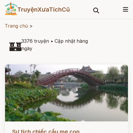
TruyệnXưaTíchCũ
Trang chủ
>
3376 truyện
•
Cập nhật hàng
🏰
ngày
Đọc ngay
Sự tích chiếc cầu mẹ con