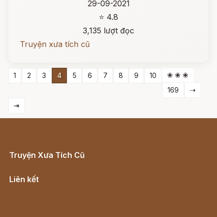
29-09-2021
⭐ 4.8
3,135 lượt đọc
Truyện xưa tích cũ
❀ ❀ ❀
1
2
3
4
5
6
7
8
9
10
169
⇢
⇥
Truyện Xưa Tích Cũ
Cổ tích Việt Nam
Liên kết
Lịch vạn niên
Hà Nội cũ - Món ngon Hà Nội
Truyện kiếm hiệp - Ngôn tình