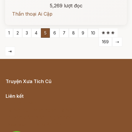
5,269 lượt đọc
Thần thoại Ai Cập
❀ ❀ ❀
1
2
3
4
5
6
7
8
9
10
169
⇢
⇥
Truyện Xưa Tích Cũ
Cổ tích Việt Nam
Liên kết
Lịch vạn niên
Hà Nội cũ - Món ngon Hà Nội
Truyện kiếm hiệp - Ngôn tình
Download - Tải Miễn Phí