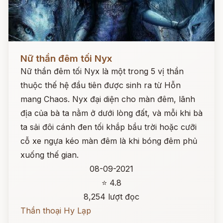
Đọc ngay
Nữ thần đêm tối Nyx
Nữ thần đêm tối Nyx là một trong 5 vị thần
thuộc thế hệ đầu tiên được sinh ra từ Hỗn
mang Chaos. Nyx đại diện cho màn đêm, lãnh
địa của bà ta nằm ở dưới lòng đất, và mỗi khi bà
ta sải đôi cánh đen tối khắp bầu trời hoặc cưỡi
cỗ xe ngựa kéo màn đêm là khi bóng đêm phủ
xuống thế gian.
08-09-2021
⭐ 4.8
8,254 lượt đọc
Thần thoại Hy Lạp