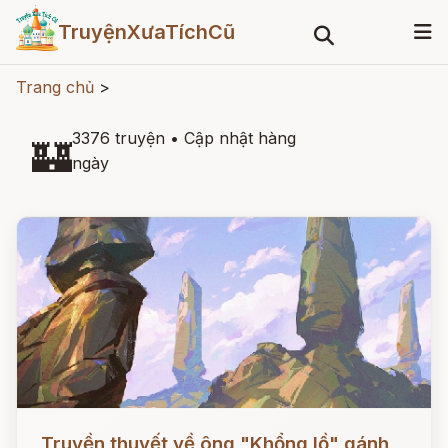
TruyệnXưaTíchCũ
Trang chủ
>
3376 truyện
•
Cập nhật hàng
🏰
ngày
Đọc ngay
Truyền thuyết về ông "Khổng lồ" gánh