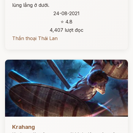
lủng lẳng ở dưới.
24-08-2021
⭐ 4.8
4,407 lượt đọc
Thần thoại Thái Lan
Đọc ngay
Krahang