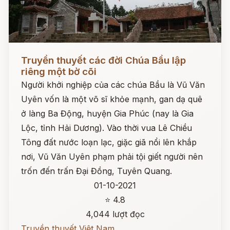
Đọc ngay
Truyền thuyết các đời Chúa Bầu lập
riêng một bờ cõi
Người khởi nghiệp của các chúa Bầu là Vũ Văn
Uyên vốn là một võ sĩ khỏe mạnh, gan dạ quê
ở làng Ba Động, huyện Gia Phúc (nay là Gia
Lộc, tỉnh Hải Dương). Vào thời vua Lê Chiều
Tông đất nước loạn lạc, giặc giã nổi lên khắp
nơi, Vũ Văn Uyên phạm phải tội giết người nên
trốn đến trấn Đại Đồng, Tuyên Quang.
01-10-2021
⭐ 4.8
4,044 lượt đọc
Truyền thuyết Việt Nam