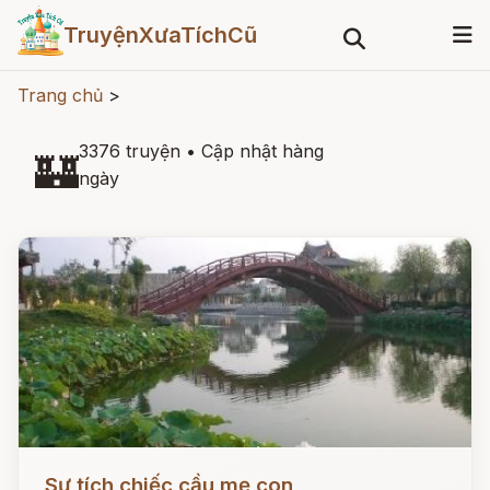
TruyệnXưaTíchCũ
Trang chủ
>
3376 truyện
•
Cập nhật hàng
🏰
ngày
Đọc ngay
Sự tích chiếc cầu mẹ con