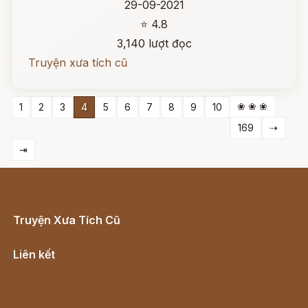
29-09-2021
⭐ 4.8
3,140 lượt đọc
Truyện xưa tích cũ
❀ ❀ ❀
1
2
3
4
5
6
7
8
9
10
169
⇢
⇥
Truyện Xưa Tích Cũ
Cổ tích Việt Nam
Liên kết
Lịch vạn niên
Hà Nội cũ - Món ngon Hà Nội
Truyện kiếm hiệp - Ngôn tình