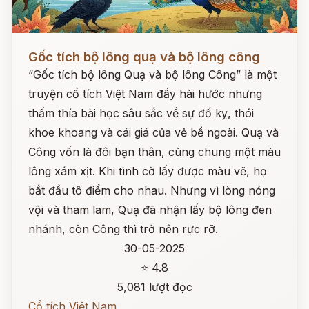
Đọc ngay
Gốc tích bộ lông quạ và bộ lông công
“Gốc tích bộ lông Quạ và bộ lông Công” là một
truyện cổ tích Việt Nam đầy hài hước nhưng
thấm thía bài học sâu sắc về sự đố kỵ, thói
khoe khoang và cái giá của vẻ bề ngoài. Quạ và
Công vốn là đôi bạn thân, cùng chung một màu
lông xám xịt. Khi tình cờ lấy được màu vẽ, họ
bắt đầu tô điểm cho nhau. Nhưng vì lòng nóng
vội và tham lam, Quạ đã nhận lấy bộ lông đen
nhánh, còn Công thì trở nên rực rỡ.
30-05-2025
⭐ 4.8
5,081 lượt đọc
Cổ tích Việt Nam