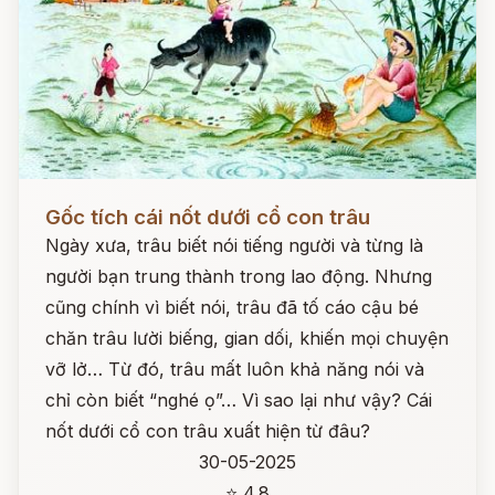
Đọc ngay
Gốc tích cái nốt dưới cổ con trâu
Ngày xưa, trâu biết nói tiếng người và từng là
người bạn trung thành trong lao động. Nhưng
cũng chính vì biết nói, trâu đã tố cáo cậu bé
chăn trâu lười biếng, gian dối, khiến mọi chuyện
vỡ lở… Từ đó, trâu mất luôn khả năng nói và
chỉ còn biết “nghé ọ”… Vì sao lại như vậy? Cái
nốt dưới cổ con trâu xuất hiện từ đâu?
30-05-2025
⭐ 4.8