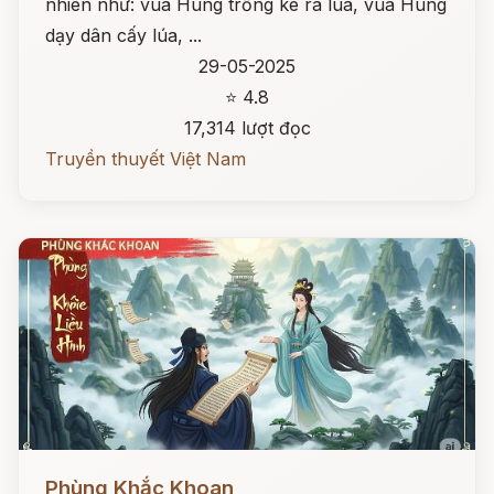
nhiên như: vua Hùng trồng kê ra lúa, vua Hùng
dạy dân cấy lúa, ...
29-05-2025
⭐ 4.8
17,314 lượt đọc
Truyền thuyết Việt Nam
Đọc ngay
Phùng Khắc Khoan