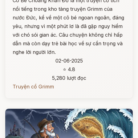
Cô Bé Choàng Khăn Đỏ là một truyện cổ tích
nổi tiếng trong kho tàng truyện Grimm của
nước Đức, kể về một cô bé ngoan ngoãn, đáng
yêu, nhưng vì một phút lơ là đã gặp nguy hiểm
với chó sói gian ác. Câu chuyện không chỉ hấp
dẫn mà còn dạy trẻ bài học về sự cẩn trọng và
nghe lời người lớn.
02-06-2025
⭐ 4.8
5,280 lượt đọc
Truyện cổ Grimm