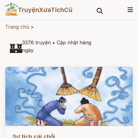
TruyệnXưaTíchCũ
Trang chủ
>
3376 truyện
•
Cập nhật hàng
🏰
ngày
Đọc ngay
Sự tích cái chổi