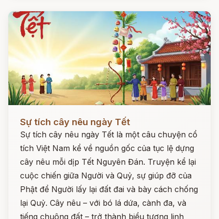
Đọc ngay
Sự tích cây nêu ngày Tết
Sự tích cây nêu ngày Tết là một câu chuyện cổ
tích Việt Nam kể về nguồn gốc của tục lệ dựng
cây nêu mỗi dịp Tết Nguyên Đán. Truyện kể lại
cuộc chiến giữa Người và Quỷ, sự giúp đỡ của
Phật để Người lấy lại đất đai và bày cách chống
lại Quỷ. Cây nêu – với bó lá dứa, cành đa, và
tiếng chuông đất – trở thành biểu tượng linh