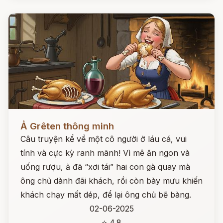
Đọc ngay
Ả Grêten thông minh
Câu truyện kể về một cô người ở láu cá, vui
tính và cực kỳ ranh mãnh! Vì mê ăn ngon và
uống rượu, ả đã “xơi tái” hai con gà quay mà
ông chủ dành đãi khách, rồi còn bày mưu khiến
khách chạy mất dép, để lại ông chủ bẽ bàng.
02-06-2025
⭐ 4.8