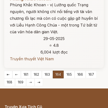
Phùng Khắc Khoan - vị Lưỡng quốc Trạng
nguyên, người không chỉ nổi tiếng với tài văn
chương lỗi lạc mà còn có cuộc gặp gỡ huyền bí
với Liễu Hạnh Công Chúa - một trong Tứ bất tử
của văn hóa dân gian Việt.
29-05-2025
⭐ 4.8
6,004 lượt đọc
Truyền thuyết Việt Nam
⇤
⇠
161
162
163
164
165
166
167
168
169
⇢
⇥
Truyện Xưa Tích Cũ