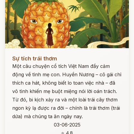
Đọc ngay
Sự tích trái thơm
Một câu chuyện cổ tích Việt Nam đầy cảm
động về tình mẹ con. Huyền Nương – cô gái chỉ
thích ca hát, không biết lo toan việc nhà – đã
vô tình khiến mẹ buột miệng nói lời oán trách.
Từ đó, bi kịch xảy ra và một loài trái cây thơm
ngon kỳ lạ được ra đời – chính là trái thơm (trái
dứa) mà chúng ta ăn ngày nay.
03-06-2025
⭐ 4.8