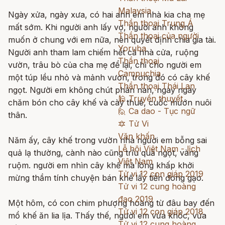
Malaysia
Ngày xửa, ngày xưa, có hai anh em nhà kia cha mẹ
Thần thoại Trung Á
mất sớm. Khi người anh lấy vợ, người anh không
Thần thoại của người
muốn ở chung với em nữa, nên quyết định chia gia tài.
Yoruba
Người anh tham lam chiếm hết cả nhà cửa, ruộng
Thần thoại
vườn, trâu bò của cha mẹ để lại, chỉ cho người em
Campuchia
một túp lều nhỏ và mảnh vườn, trong đó có cây khế
Thần thoại Thái Lan
ngọt. Người em không chút phàn nàn, ngày ngày
🕌
Truyền thuyết
chăm bón cho cây khế và cày thuê, cuốc mướn nuôi
🙋
Ca dao - Tục ngữ
thân.
🔯
Tử Vi
Văn khấn
Năm ấy, cây khế trong vườn nhà người em bỗng sai
Lễ hội Việt Nam - lịch
quả lạ thường, cành nào cũng trĩu quả ngọt, vàng
Việt Nam
ruộm. người em nhìn cây khế mà lòng khấp khởi
Tử vi 12 con giáp 2019
mừng thầm tính chuyện bán khế lấy tiền đong gạo.
Tử vi 12 cung hoàng
đạo 2019
Một hôm, có con chim phượng hoàng từ đâu bay đến
Tử vi 12 con giáp 2018
mổ khế ăn lia lịa. Thấy thế, người em vừa khóc, vừa
Tử vi 12 cung hoàng