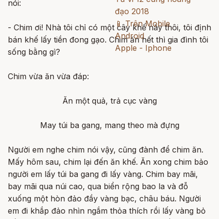
nói:
đạo 2018
📱
Trên Mobile
- Chim ơi! Nhà tôi chỉ có một cây khế này thôi, tôi định
Android
bán khế lấy tiền đong gạo. Chim ăn hết thì gia đình tôi
Apple - Iphone
sống bằng gì?
Chim vừa ăn vừa đáp:
Ăn một quả, trả cục vàng
May túi ba gang, mang theo mà đựng
Người em nghe chim nói vậy, cũng đành để chim ăn.
Mấy hôm sau, chim lại đến ăn khế. Ăn xong chim bảo
người em lấy túi ba gang đi lấy vàng. Chim bay mãi,
bay mãi qua núi cao, qua biển rộng bao la và đỗ
xuống một hòn đảo đầy vàng bạc, châu báu. Người
em đi khắp đảo nhìn ngắm thỏa thích rồi lấy vàng bỏ