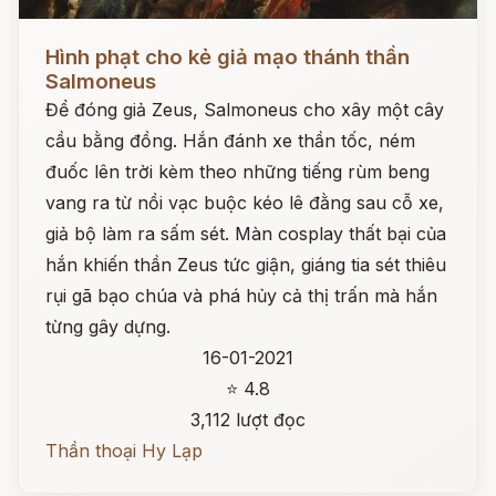
Đọc ngay
Hình phạt cho kẻ giả mạo thánh thần
Salmoneus
Để đóng giả Zeus, Salmoneus cho xây một cây
cầu bằng đồng. Hắn đánh xe thần tốc, ném
đuốc lên trời kèm theo những tiếng rùm beng
vang ra từ nồi vạc buộc kéo lê đằng sau cỗ xe,
giả bộ làm ra sấm sét. Màn cosplay thất bại của
hắn khiến thần Zeus tức giận, giáng tia sét thiêu
rụi gã bạo chúa và phá hủy cả thị trấn mà hắn
từng gây dựng.
16-01-2021
⭐ 4.8
3,112 lượt đọc
Thần thoại Hy Lạp