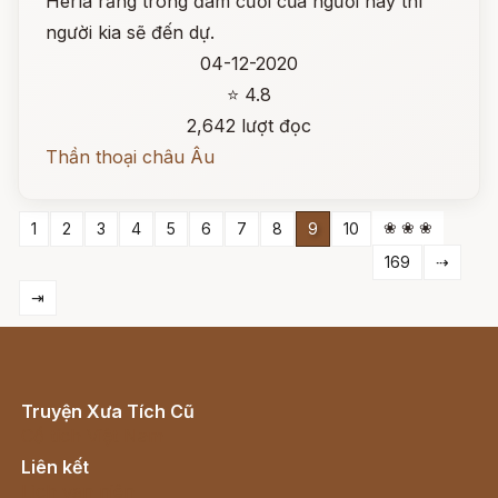
Herla rằng trong đám cưới của người này thì
người kia sẽ đến dự.
04-12-2020
⭐ 4.8
2,642 lượt đọc
Thần thoại châu Âu
❀ ❀ ❀
1
2
3
4
5
6
7
8
9
10
169
⇢
⇥
Truyện Xưa Tích Cũ
Cổ tích Việt Nam
Liên kết
Lịch vạn niên