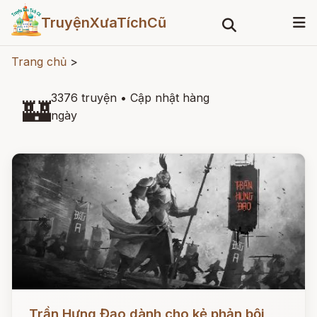
TruyệnXưaTíchCũ
Trang chủ
>
3376 truyện
•
Cập nhật hàng
🏰
ngày
Đọc ngay
Trần Hưng Đạo dành cho kẻ phản bội