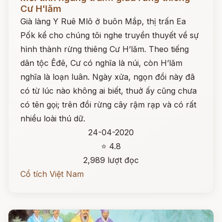
Cư H'lăm
Già làng Y Ruê Mlô ở buôn Mắp, thị trấn Ea
Pốk kể cho chúng tôi nghe truyền thuyết về sự
hình thành rừng thiêng Cư H’lăm. Theo tiếng
dân tộc Êđê, Cư có nghĩa là núi, còn H’lăm
nghĩa là loạn luân. Ngày xửa, ngọn đồi này đã
có từ lúc nào không ai biết, thuở ấy cũng chưa
có tên gọi; trên đồi rừng cây rậm rạp và có rất
nhiều loài thú dữ.
24-04-2020
⭐ 4.8
2,989 lượt đọc
Cổ tích Việt Nam