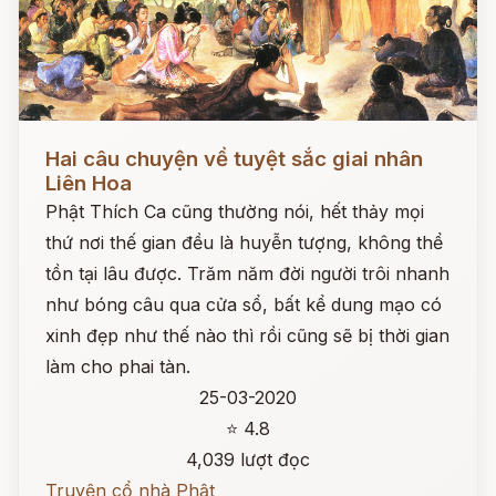
Đọc ngay
Hai câu chuyện về tuyệt sắc giai nhân
Liên Hoa
Phật Thích Ca cũng thường nói, hết thảy mọi
thứ nơi thế gian đều là huyễn tượng, không thể
tồn tại lâu được. Trăm năm đời người trôi nhanh
như bóng câu qua cửa sổ, bất kể dung mạo có
xinh đẹp như thế nào thì rồi cũng sẽ bị thời gian
làm cho phai tàn.
25-03-2020
⭐ 4.8
4,039 lượt đọc
Truyện cổ nhà Phật