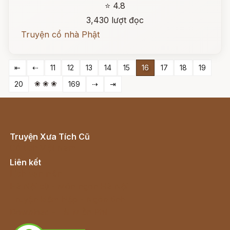
⭐ 4.8
3,430 lượt đọc
Truyện cổ nhà Phật
⇤
⇠
11
12
13
14
15
16
17
18
19
❀ ❀ ❀
20
169
⇢
⇥
Truyện Xưa Tích Cũ
Cổ tích Việt Nam
Liên kết
Lịch vạn niên
Hà Nội cũ - Món ngon Hà Nội
Truyện kiếm hiệp - Ngôn tình
Download - Tải Miễn Phí