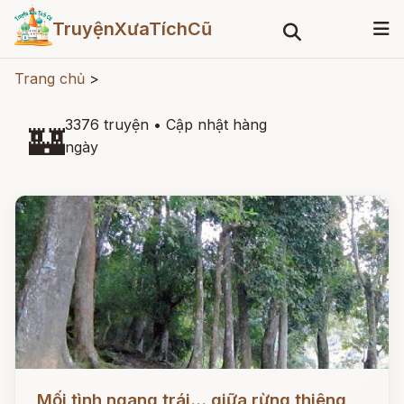
TruyệnXưaTíchCũ
Trang chủ
>
3376 truyện
•
Cập nhật hàng
🏰
ngày
Đọc ngay
Mối tình ngang trái... giữa rừng thiêng