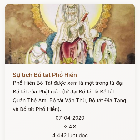
Đọc ngay
Sự tích Bồ tát Phổ Hiền
Phổ Hiền Bồ Tát được xem là một trong tứ đại
Bồ tát của Phật giáo (tứ đại Bồ tát là Bồ tát
Quán Thế Âm, Bồ tát Văn Thù, Bồ tát Địa Tạng
và Bồ tát Phổ Hiền).
07-04-2020
⭐ 4.8
4,443 lượt đọc