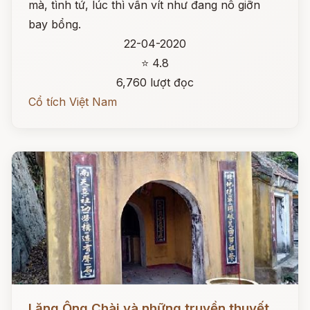
mà, tình tứ, lúc thì vấn vít như đang nô giỡn
bay bổng.
22-04-2020
⭐ 4.8
6,760 lượt đọc
Cổ tích Việt Nam
Đọc ngay
Lăng Ông Chài và những truyền thuyết