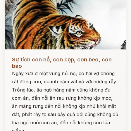
Đọc ngay
Sự tích con hổ, con cọp, con beo, con
báo
Ngày xưa ở một vùng núi nọ, có hai vợ chồng
rất đông con, quanh năm vất vả với nương rẫy.
Trồng lúa, tỉa ngô hàng năm cũng không đủ
cơm ăn, đến nỗi ăn rau rừng không kịp mọc,
ăn măng rừng đến nỗi không kịp nhú khỏi mặt
đất, phát rẫy to sáu bảy quả đồi cũng không đủ
lúa ngô nuôi con ăn, đến nỗi không còn lúa
giống.