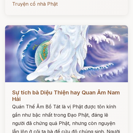
Truyện cổ nhà Phật
Đọc ngay
Sự tích bà Diệu Thiện hay Quan Âm Nam
Hải
Quán Thế Âm Bồ Tát là vị Phật được tôn kính
gần như bậc nhất trong Đạo Phật, đáng lẽ
người đã chứng quả Phật, nhưng còn nguyện
lẫn lộn ở cõi ta bà để cứu độ chúng sinh. Người