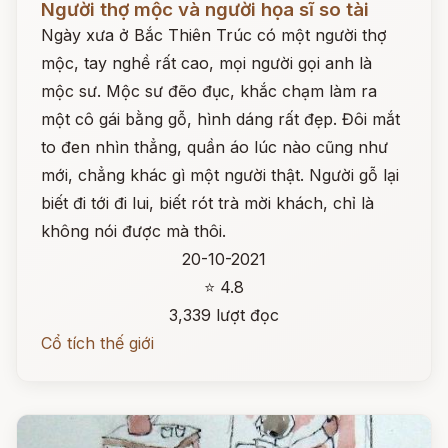
Người thợ mộc và người họa sĩ so tài
Ngày xưa ở Bắc Thiên Trúc có một người thợ
mộc, tay nghề rất cao, mọi người gọi anh là
mộc sư. Mộc sư đẽo đục, khắc chạm làm ra
một cô gái bằng gỗ, hình dáng rất đẹp. Đôi mắt
to đen nhìn thẳng, quần áo lúc nào cũng như
mới, chẳng khác gì một người thật. Người gỗ lại
biết đi tới đi lui, biết rót trà mời khách, chỉ là
không nói được mà thôi.
20-10-2021
⭐ 4.8
3,339 lượt đọc
Cổ tích thế giới