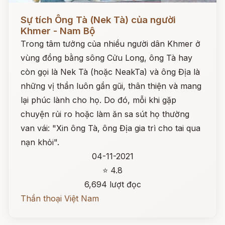
Đọc ngay
Sự tích Ông Tà (Nek Tà) của người
Khmer - Nam Bộ
Trong tâm tưởng của nhiều người dân Khmer ở
vùng đồng bằng sông Cửu Long, ông Tà hay
còn gọi là Nek Tà (hoặc NeakTa) và ông Địa là
những vị thần luôn gần gũi, thân thiện và mang
lại phúc lành cho họ. Do đó, mỗi khi gặp
chuyện rủi ro hoặc làm ăn sa sút họ thường
van vái: "Xin ông Tà, ông Địa gia trì cho tai qua
nạn khỏi".
04-11-2021
⭐ 4.8
6,694 lượt đọc
Thần thoại Việt Nam