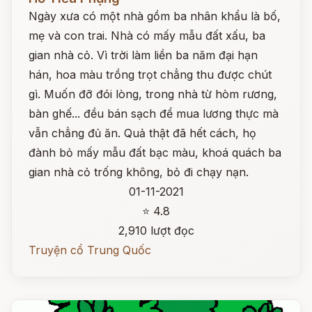
Ngày xưa có một nhà gồm ba nhân khẩu là bố,
mẹ và con trai. Nhà có mấy mẫu đất xấu, ba
gian nhà cỏ. Vì trời làm liền ba năm đại hạn
hán, hoa màu trồng trọt chẳng thu được chút
gì. Muốn đỡ đói lòng, trong nhà từ hòm rương,
bàn ghế... đều bán sạch để mua lương thực mà
vẫn chẳng đủ ăn. Quả thật đã hết cách, họ
đành bỏ mấy mẫu đất bạc màu, khoá quách ba
gian nhà cỏ trống không, bỏ đi chạy nạn.
01-11-2021
⭐ 4.8
2,910 lượt đọc
Truyện cổ Trung Quốc