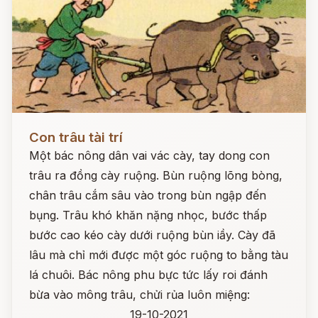
Đọc ngay
Con trâu tài trí
Một bác nông dân vai vác cày, tay dong con
trâu ra đồng cày ruộng. Bùn ruộng lõng bòng,
chân trâu cắm sâu vào trong bùn ngập đến
bụng. Trâu khó khăn nặng nhọc, bước thấp
bước cao kéo cày dưới ruộng bùn iầy. Cày đã
lâu mà chỉ mới được một góc ruộng to bằng tàu
lá chuôi. Bác nông phu bực tức lấy roi đánh
bừa vào mông trâu, chửi rủa luôn miệng:
19-10-2021