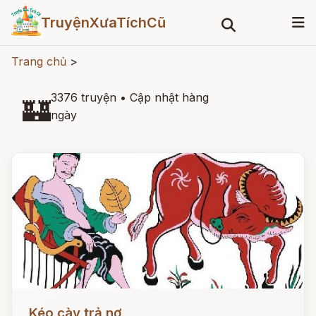
TruyệnXưaTíchCũ
Trang chủ
>
3376 truyện
•
Cập nhật hàng
🏰
ngày
Đọc ngay
Kéo cày trả nợ