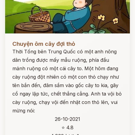
Đọc ngay
Chuyện ôm cây đợi thỏ
Thời Tống bên Trung Quốc có một anh nông
dân trồng được mấy mẫu ruộng, phía đầu
mảnh ruộng có một cái cây to. Một hôm đang
cày ruộng đột nhiên có một con thỏ chạy như
tên bắn đến, đâm sầm vào gốc cây to kia, gãy
cổ ngay lập tức, chết thẳng cẳng. Anh ta vội bỏ
cày ruộng, chạy vội đến nhặt con thỏ lên, vui
mừng nói:
26-10-2021
⭐ 4.8