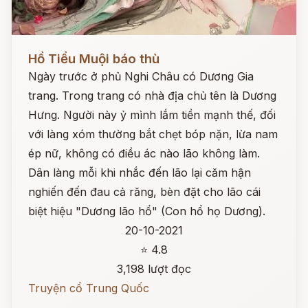
Đọc ngay
Hồ Tiểu Muội báo thù
Ngày trước ở phủ Nghi Châu có Dương Gia
trang. Trong trang có nhà địa chủ tên là Dương
Hưng. Người này ỷ mình lắm tiền mạnh thế, đối
với làng xóm thường bắt chẹt bóp nặn, lừa nam
ép nữ, không có điều ác nào lão không làm.
Dân làng mỗi khi nhắc đến lão lại căm hận
nghiến đến đau cả răng, bèn đặt cho lão cái
biệt hiệu "Dương lão hổ" (Con hổ họ Dương).
20-10-2021
⭐ 4.8
3,198 lượt đọc
Truyện cổ Trung Quốc