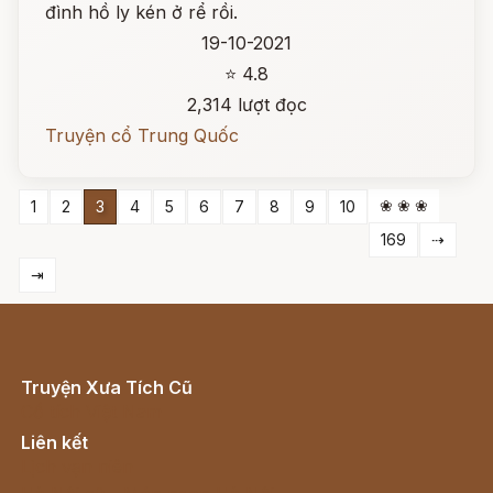
đình hồ ly kén ở rể rồi.
19-10-2021
⭐ 4.8
2,314 lượt đọc
Truyện cổ Trung Quốc
❀ ❀ ❀
1
2
3
4
5
6
7
8
9
10
169
⇢
⇥
Truyện Xưa Tích Cũ
Cổ tích Việt Nam
Liên kết
Lịch vạn niên