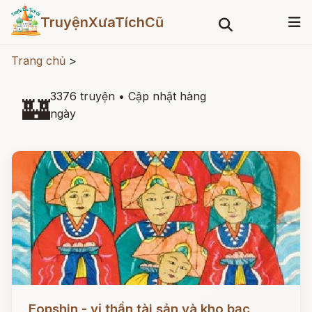
TruyệnXưaTíchCũ
Trang chủ
>
3376 truyện
•
Cập nhật hàng
🏰
ngày
Đọc ngay
Eopshin - vị thần tài sản và kho bạc