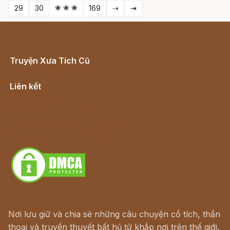
❀ ❀ ❀
29
30
169
⇢
⇥
Truyện Xưa Tích Cũ
Cổ tích Việt Nam
Liên kết
Lịch vạn niên
Hà Nội cũ - Món ngon Hà Nội
Truyện kiếm hiệp - Ngôn tình
Download - Tải Miễn Phí
Nơi lưu giữ và chia sẻ những câu chuyện cổ tích, thần
thoại và truyền thuyết bất hủ từ khắp nơi trên thế giới.