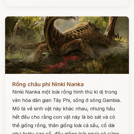
Đọc ngay
Rồng châu phi Ninki Nanka
Ninki Nanka một loài rồng hình thù kì dị trong
văn hóa dân gian Tây Phi, sống ở sông Gambia.
Mô tả về sinh vật này khác nhau, nhưng hầu
hết đều cho rằng con vật này là bò sát và có
thể giống rồng, thân giống loài cá sấu, cổ dài
như hươu cao cổ, đầu giống loài ngựa có sừng,