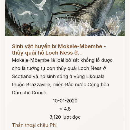
Đọc ngay
Sinh vật huyền bí Mokele-Mbembe -
thủy quái hồ Loch Ness ở...
Mokele-Mbembe là loài bò sát khổng lồ được
cho là tương tự con thủy quái Loch Ness ở
Scotland và nó sinh sống ở vùng Likouala
thuộc Brazzaville, miền Bắc nước Cộng hòa
Dân chủ Congo.
10-01-2020
⭐ 4.8
3,120 lượt đọc
Thần thoại châu Phi