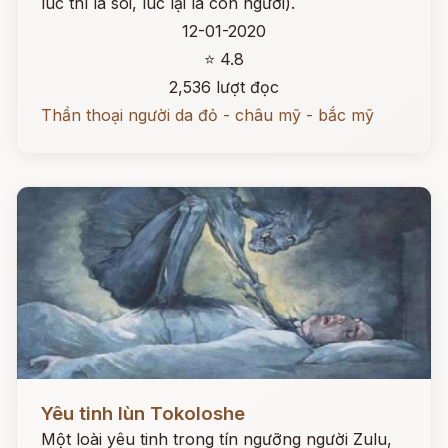
lúc thì là sói, lúc lại là con người).
12-01-2020
⭐ 4.8
2,536 lượt đọc
Thần thoại người da đỏ - châu mỹ - bắc mỹ
Đọc ngay
Yêu tinh lùn Tokoloshe
Một loài yêu tinh trong tín ngưỡng người Zulu,