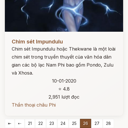
Đọc ngay
Chim sét Impundulu
Chim sét Impundulu hoặc Thekwane là một loài
chim sét trong truyền thuyết của văn hóa dân
gian các bộ lạc Nam Phi bao gồm Pondo, Zulu
và Xhosa.
10-01-2020
⭐ 4.8
2,951 lượt đọc
Thần thoại châu Phi
⇤
⇠
21
22
23
24
25
26
27
28