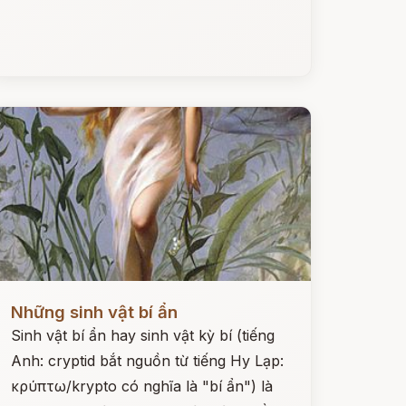
ọc ngay
Những sinh vật bí ẩn
Sinh vật bí ẩn hay sinh vật kỳ bí (tiếng
Anh: cryptid bắt nguồn từ tiếng Hy Lạp:
κρύπτω/krypto có nghĩa là "bí ẩn") là