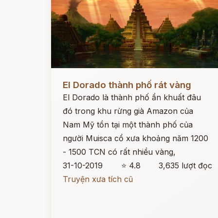
Đọc ngay
El Dorado thành phố rát vàng
El Dorado là thành phố ẩn khuất đâu
đó trong khu rừng già Amazon của
Nam Mỹ tồn tại một thành phố của
người Muisca cổ xưa khoảng năm 1200
- 1500 TCN có rất nhiều vàng,
31-10-2019
⭐ 4.8
3,635 lượt đọc
Truyện xưa tích cũ