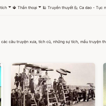
🞃
🞃
tích
🔱
Thần thoại
🕌
Truyền thuyết
🙋
Ca dao - Tục 
ác câu truyện xưa, tích cũ, những sự tích, mẩu truyện thầ