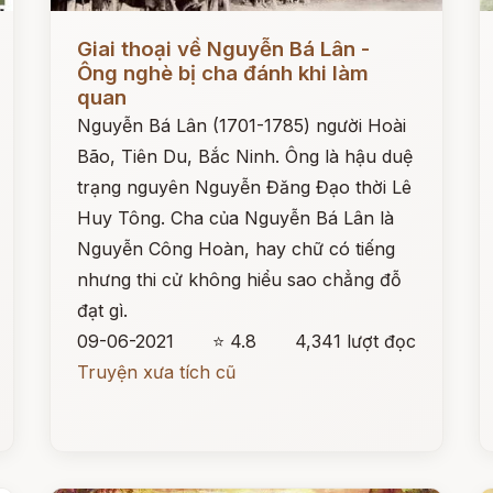
Đọc ngay
Đ
Giai thoại về Nguyễn Bá Lân -
Ông nghè bị cha đánh khi làm
quan
Nguyễn Bá Lân (1701-1785) người Hoài
Bão, Tiên Du, Bắc Ninh. Ông là hậu duệ
trạng nguyên Nguyễn Đăng Đạo thời Lê
Huy Tông. Cha của Nguyễn Bá Lân là
Nguyễn Công Hoàn, hay chữ có tiếng
nhưng thi cử không hiểu sao chẳng đỗ
đạt gì.
09-06-2021
⭐ 4.8
4,341 lượt đọc
Truyện xưa tích cũ