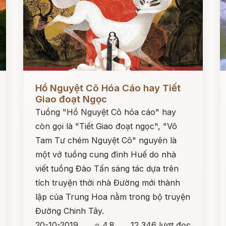
Đọc ngay
Đ
Hồ Nguyệt Cô Hóa Cáo hay Tiết
Giao đoạt Ngọc
Tuồng "Hồ Nguyệt Cô hóa cáo" hay
còn gọi là "Tiết Giao đoạt ngọc", "Võ
Tam Tư chém Nguyệt Cô" nguyên là
một vở tuồng cung đình Huế do nhà
viết tuồng Đào Tấn sáng tác dựa trên
tích truyện thời nhà Đường mới thành
lập của Trung Hoa nằm trong bộ truyện
Đường Chinh Tây.
20-10-2019
⭐ 4.8
12,346 lượt đọc