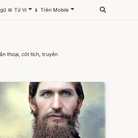
🞃
🞃
ngữ
🔯
Tử Vi
📱
Trên Mobile
n thoại, côt tích, truyền