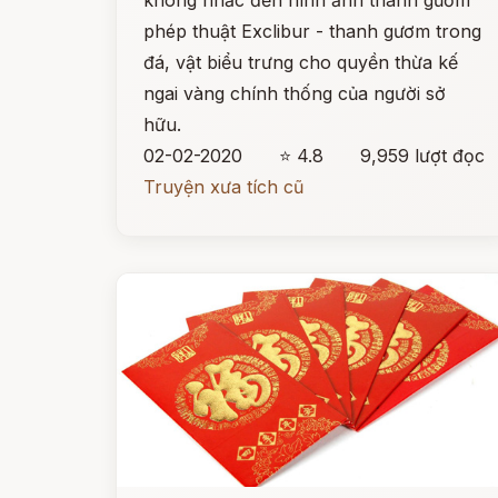
không nhắc đến hình ảnh thanh gươm
phép thuật Exclibur - thanh gươm trong
đá, vật biểu trưng cho quyền thừa kế
ngai vàng chính thống của người sở
hữu.
02-02-2020
⭐ 4.8
9,959 lượt đọc
Truyện xưa tích cũ