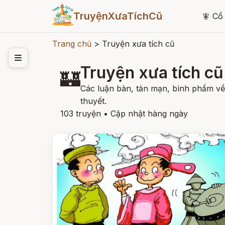
TruyệnXưaTíchCũ
🧚
Cổ 
Trang chủ
>
Truyện xưa tích cũ
Truyện xưa tích cũ
🏰
Các luận bàn, tản mạn, bình phẩm về c
thuyết.
103 truyện
•
Cập nhật hàng ngày