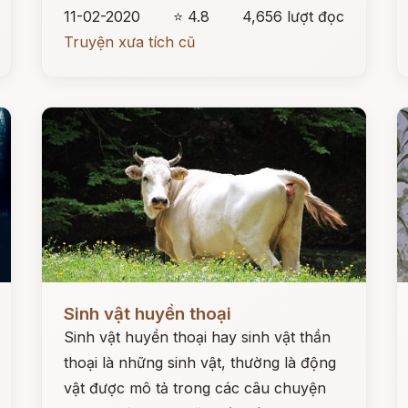
11-02-2020
⭐ 4.8
4,656 lượt đọc
Truyện xưa tích cũ
Đọc ngay
Đ
Sinh vật huyền thoại
Sinh vật huyền thoại hay sinh vật thần
thoại là những sinh vật, thường là động
vật được mô tả trong các câu chuyện