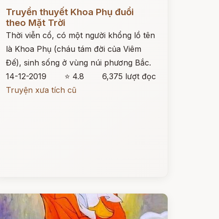
ọc ngay
Truyền thuyết Khoa Phụ đuổi
theo Mặt Trời
Thời viễn cổ, có một người khổng lồ tên
là Khoa Phụ (cháu tám đời của Viêm
Đế), sinh sống ở vùng núi phương Bắc.
14-12-2019
⭐ 4.8
6,375 lượt đọc
Truyện xưa tích cũ