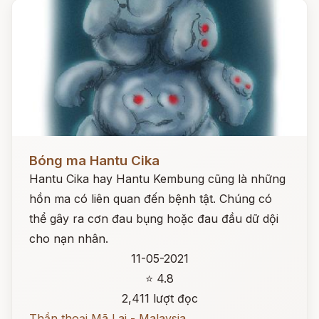
Đọc ngay
Bóng ma Hantu Cika
Hantu Cika hay Hantu Kembung cũng là những
hồn ma có liên quan đến bệnh tật. Chúng có
thể gây ra cơn đau bụng hoặc đau đầu dữ dội
cho nạn nhân.
11-05-2021
⭐ 4.8
2,411 lượt đọc
Thần thoại Mã Lai - Malaysia