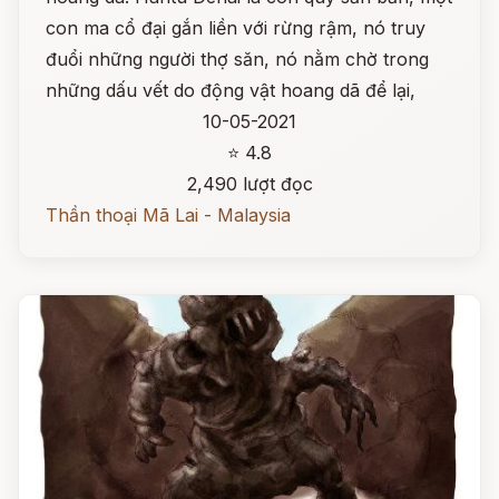
con ma cổ đại gắn liền với rừng rậm, nó truy
đuổi những người thợ săn, nó nằm chờ trong
những dấu vết do động vật hoang dã để lại,
10-05-2021
⭐ 4.8
2,490 lượt đọc
Thần thoại Mã Lai - Malaysia