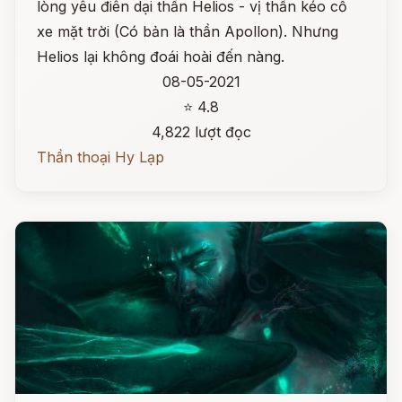
lòng yêu điên dại thần Helios - vị thần kéo cỗ
xe mặt trời (Có bản là thần Apollon). Nhưng
Helios lại không đoái hoài đến nàng.
08-05-2021
⭐ 4.8
4,822 lượt đọc
Thần thoại Hy Lạp