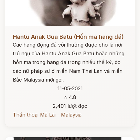
Đọc ngay
Hantu Anak Gua Batu (Hồn ma hang đá)
Các hang động đá vôi thường được cho là nơi
trú ngụ của Hantu Anak Gua Batu hoặc những
hồn ma trong hang đá trong nhiều thế kỷ, do
các nữ pháp sư ở miền Nam Thái Lan và miền
Bắc Malaysia mời gọi.
11-05-2021
⭐ 4.8
2,401 lượt đọc
Thần thoại Mã Lai - Malaysia