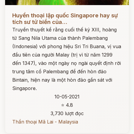
Đọc ngay
Huyền thoại lập quốc Singapore hay sự
tích sư tử biển của...
Truyền thuyết kể rằng cuối thế kỷ XIII, hoàng
tử Sang Nila Utama của thành Palembang
(Indonesia) với phong hiệu Sri Tri Buana, vị vua
đầu tiên của người Malay (trị vì từ năm 1299
đến 1347), vào một ngày nọ ngài quyết định rời
trung tâm cổ Palembang để đến hòn đảo
Bintain, hiện nay là một hòn đảo gần sát với
Singapore.
10-05-2021
⭐ 4.8
3,730 lượt đọc
Thần thoại Mã Lai - Malaysia