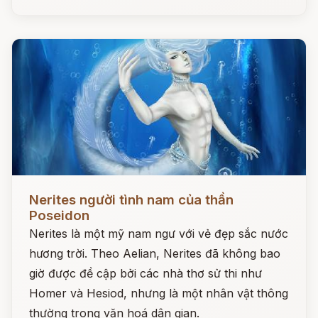
Đọc ngay
Nerites người tình nam của thần
Poseidon
Nerites là một mỹ nam ngư với vẻ đẹp sắc nước
hương trời. Theo Aelian, Nerites đã không bao
giờ được đề cập bởi các nhà thơ sử thi như
Homer và Hesiod, nhưng là một nhân vật thông
thường trong văn hoá dân gian.