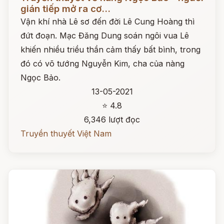
gián tiếp mở ra cơ...
Vận khí nhà Lê sơ đến đời Lê Cung Hoàng thì
đứt đoạn. Mạc Đăng Dung soán ngôi vua Lê
khiến nhiều triều thần cảm thấy bất bình, trong
đó có võ tướng Nguyễn Kim, cha của nàng
Ngọc Bảo.
13-05-2021
⭐ 4.8
6,346 lượt đọc
Truyền thuyết Việt Nam