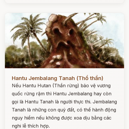
Đọc ngay
Hantu Jembalang Tanah (Thổ thần)
Nếu Hantu Hutan (Thần rừng) bảo vệ vương
quốc rừng rậm thì Hantu Jembalang hay còn
gọi là Hantu Tanah là người thực thi. Jembalang
Tanah là những con quỷ đất, có thể hành động
nguy hiểm nếu không được xoa dịu bằng các
nghi lễ thích hợp.