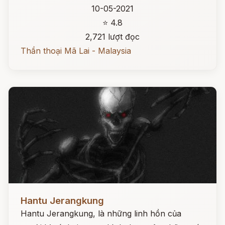
10-05-2021
⭐ 4.8
2,721 lượt đọc
Thần thoại Mã Lai - Malaysia
Đọc ngay
Hantu Jerangkung
Hantu Jerangkung, là những linh hồn của