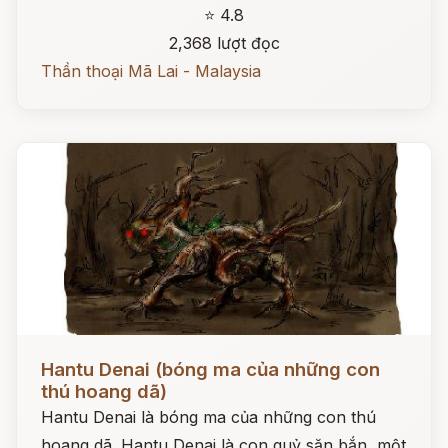
⭐ 4.8
2,368 lượt đọc
Thần thoại Mã Lai - Malaysia
Đọc ngay
Hantu Denai (bóng ma của những con
thú hoang dã)
Hantu Denai là bóng ma của những con thú
hoang dã. Hantu Denai là con quỷ săn bắn, một