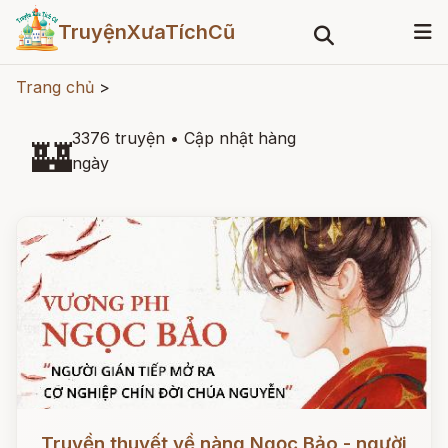
TruyệnXưaTíchCũ
Trang chủ
>
3376 truyện
•
Cập nhật hàng
🏰
ngày
Đọc ngay
Truyền thuyết về nàng Ngọc Bảo - người