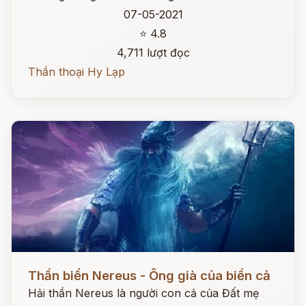
07-05-2021
⭐ 4.8
4,711 lượt đọc
Thần thoại Hy Lạp
Đọc ngay
Thần biển Nereus - Ông già của biển cả
Hải thần Nereus là người con cả của Đất mẹ