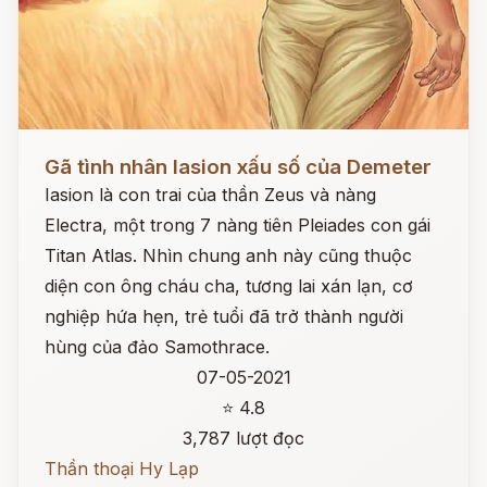
Đọc ngay
Gã tình nhân Iasion xấu số của Demeter
Iasion là con trai của thần Zeus và nàng
Electra, một trong 7 nàng tiên Pleiades con gái
Titan Atlas. Nhìn chung anh này cũng thuộc
diện con ông cháu cha, tương lai xán lạn, cơ
nghiệp hứa hẹn, trẻ tuổi đã trở thành người
hùng của đảo Samothrace.
07-05-2021
⭐ 4.8
3,787 lượt đọc
Thần thoại Hy Lạp