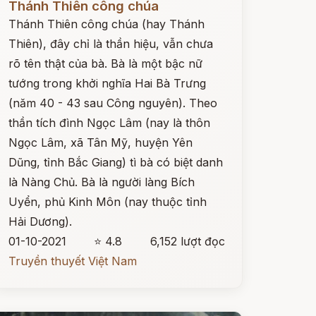
Thánh Thiên công chúa
Thánh Thiên công chúa (hay Thánh
Thiên), đây chỉ là thần hiệu, vẫn chưa
rõ tên thật của bà. Bà là một bậc nữ
tướng trong khởi nghĩa Hai Bà Trưng
(năm 40 - 43 sau Công nguyên). Theo
thần tích đình Ngọc Lâm (nay là thôn
Ngọc Lâm, xã Tân Mỹ, huyện Yên
Dũng, tỉnh Bắc Giang) tì bà có biệt danh
là Nàng Chủ. Bà là người làng Bích
Uyển, phủ Kinh Môn (nay thuộc tỉnh
Hải Dương).
01-10-2021
⭐ 4.8
6,152 lượt đọc
Truyền thuyết Việt Nam