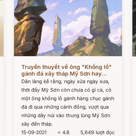
Đọc ngay
Đ
Truyền thuyết về ông "Khổng lồ"
gánh đá xây tháp Mỹ Sơn hay...
Dân làng kể rằng, ngày xửa ngày xưa,
thời đấy Mỹ Sơn còn chưa có gì cả, có
một ông khổng lồ gánh hàng chục gánh
đá đi qua những cánh đồng, vượt qua
những dãy núi vào thung lũng Mỹ Sơn
xây đền tháp.
15-09-2021
⭐ 4.8
5,649 lượt đọc