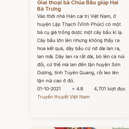
Giai thoại bà Chúa Bầu giúp Hai
Bà Trưng
Vào thời nhà Hán cai trị Việt Nam, ở
huyện Lập Thạch (Vĩnh Phúc) có một
bà cụ già trồng dược một cây bầu kì lạ.
Cây bầu lớn lên nhưng không thấy ra
hoa kết quả, dây bầu cứ nở dài lan ra,
lan mãi. Dây lan ra rất dài, bò lên cả núi
đồi, cứ thế mà lan đến tận huyện Sơn
Dương, tỉnh Tuyên Quang, rồi leo lên
tận núi cao ở đó.
01-10-2021
⭐ 4.8
4,701 lượt đọc
Truyền thuyết Việt Nam