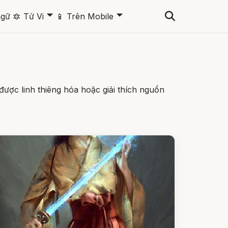
🞃
🞃
ngữ
🔯
Tử Vi
📱
Trên Mobile
được linh thiêng hóa hoặc giải thích nguồn