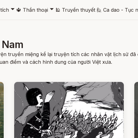
🞃
🞃
tích
🔱
Thần thoại
🕌
Truyền thuyết
🙋
Ca dao - Tục 
t Nam
n truyền miệng kể lại truyện tích các nhân vật lịch sử đã 
uan điểm và cách hình dung của người Việt xưa.