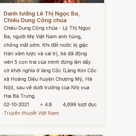
ọc ngay
Danh tướng Lê Thị Ngọc Ba,
Chiêu Dung Công chúa
Chiêu Dung Công chúa - Lý Thị Ngọc
Ba, người Mẹ Việt Nam anh hùng,
chồng mất sớm. Khi đất nước bị giặc
Hán xâm lược và cai trị, bà đã động
viên 5 con trai của mình đứng lên dấy
cờ khởi nghĩa ở làng Cốc (Làng Kim Cốc
xã Hoàng Diệu huyện Chương Mỹ, Hà
Nội), sau về dưới trướng của Nhị vua
Hai Bà Trưng.
02-10-2021
⭐ 4.8
4,699 lượt đọc
Truyền thuyết Việt Nam