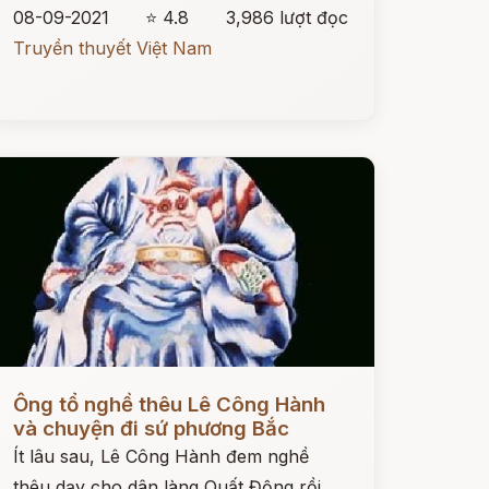
08-09-2021
⭐ 4.8
3,986 lượt đọc
Truyền thuyết Việt Nam
ọc ngay
Ông tổ nghề thêu Lê Công Hành
và chuyện đi sứ phương Bắc
Ít lâu sau, Lê Công Hành đem nghề
thêu dạy cho dân làng Quất Động rồi