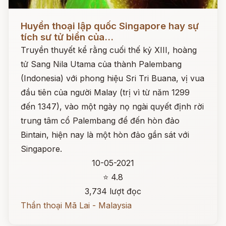
Đọc ngay
Huyền thoại lập quốc Singapore hay sự
tích sư tử biển của...
Truyền thuyết kể rằng cuối thế kỷ XIII, hoàng
tử Sang Nila Utama của thành Palembang
(Indonesia) với phong hiệu Sri Tri Buana, vị vua
đầu tiên của người Malay (trị vì từ năm 1299
đến 1347), vào một ngày nọ ngài quyết định rời
trung tâm cổ Palembang để đến hòn đảo
Bintain, hiện nay là một hòn đảo gần sát với
Singapore.
10-05-2021
⭐ 4.8
3,734 lượt đọc
Thần thoại Mã Lai - Malaysia