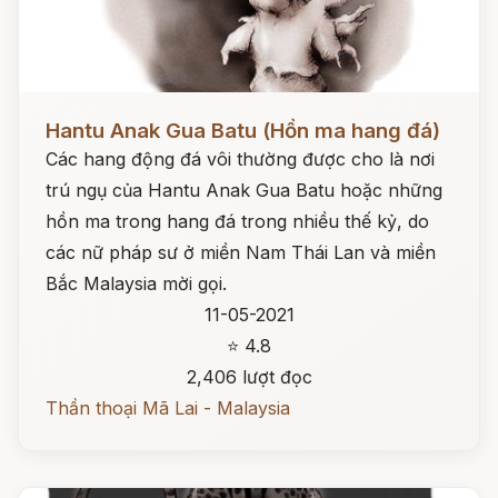
Đọc ngay
Hantu Anak Gua Batu (Hồn ma hang đá)
Các hang động đá vôi thường được cho là nơi
trú ngụ của Hantu Anak Gua Batu hoặc những
hồn ma trong hang đá trong nhiều thế kỷ, do
các nữ pháp sư ở miền Nam Thái Lan và miền
Bắc Malaysia mời gọi.
11-05-2021
⭐ 4.8
2,406 lượt đọc
Thần thoại Mã Lai - Malaysia