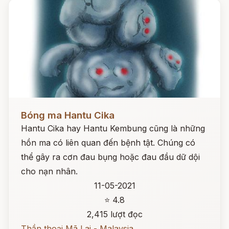
Đọc ngay
Bóng ma Hantu Cika
Hantu Cika hay Hantu Kembung cũng là những
hồn ma có liên quan đến bệnh tật. Chúng có
thể gây ra cơn đau bụng hoặc đau đầu dữ dội
cho nạn nhân.
11-05-2021
⭐ 4.8
2,415 lượt đọc
Thần thoại Mã Lai - Malaysia