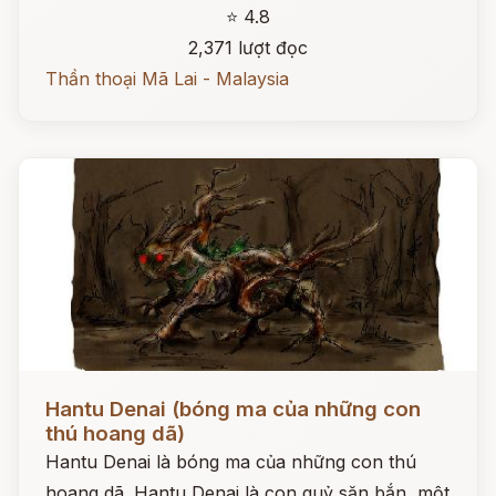
⭐ 4.8
2,371 lượt đọc
Thần thoại Mã Lai - Malaysia
Đọc ngay
Hantu Denai (bóng ma của những con
thú hoang dã)
Hantu Denai là bóng ma của những con thú
hoang dã. Hantu Denai là con quỷ săn bắn, một