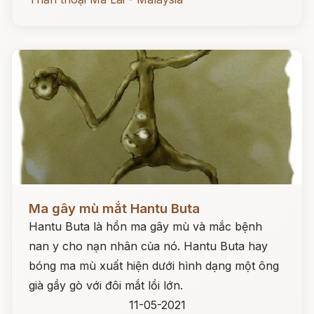
Đọc ngay
Ma gây mù mắt Hantu Buta
Hantu Buta là hồn ma gây mù và mắc bệnh
nan y cho nạn nhân của nó. Hantu Buta hay
bóng ma mù xuất hiện dưới hình dạng một ông
già gầy gò với đôi mắt lồi lớn.
11-05-2021