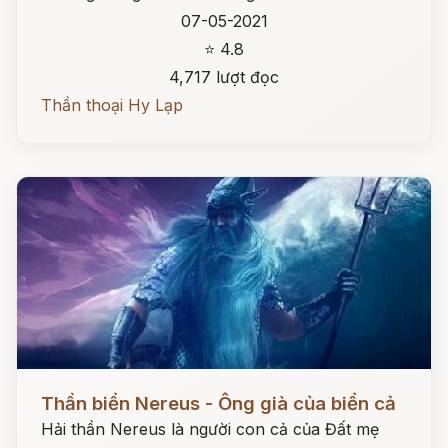
07-05-2021
⭐ 4.8
4,717 lượt đọc
Thần thoại Hy Lạp
Đọc ngay
Thần biển Nereus - Ông già của biển cả
Hải thần Nereus là người con cả của Đất mẹ