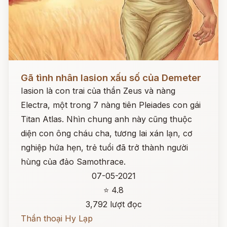
Đọc ngay
Gã tình nhân Iasion xấu số của Demeter
Iasion là con trai của thần Zeus và nàng
Electra, một trong 7 nàng tiên Pleiades con gái
Titan Atlas. Nhìn chung anh này cũng thuộc
diện con ông cháu cha, tương lai xán lạn, cơ
nghiệp hứa hẹn, trẻ tuổi đã trở thành người
hùng của đảo Samothrace.
07-05-2021
⭐ 4.8
3,792 lượt đọc
Thần thoại Hy Lạp