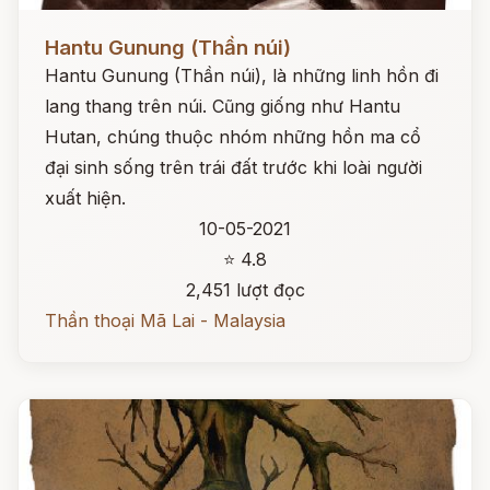
Đọc ngay
Hantu Gunung (Thần núi)
Hantu Gunung (Thần núi), là những linh hồn đi
lang thang trên núi. Cũng giống như Hantu
Hutan, chúng thuộc nhóm những hồn ma cổ
đại sinh sống trên trái đất trước khi loài người
xuất hiện.
10-05-2021
⭐ 4.8
2,451 lượt đọc
Thần thoại Mã Lai - Malaysia