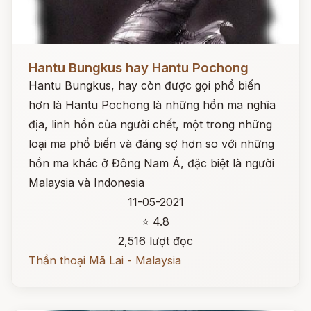
Đọc ngay
Hantu Bungkus hay Hantu Pochong
Hantu Bungkus, hay còn được gọi phổ biến
hơn là Hantu Pochong là những hồn ma nghĩa
địa, linh hồn của người chết, một trong những
loại ma phổ biến và đáng sợ hơn so với những
hồn ma khác ở Đông Nam Á, đặc biệt là người
Malaysia và Indonesia
11-05-2021
⭐ 4.8
2,516 lượt đọc
Thần thoại Mã Lai - Malaysia