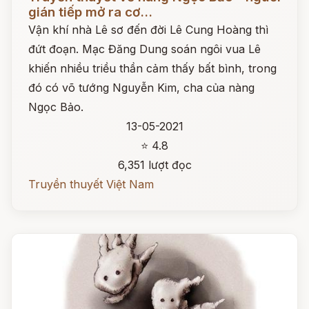
gián tiếp mở ra cơ...
Vận khí nhà Lê sơ đến đời Lê Cung Hoàng thì
đứt đoạn. Mạc Đăng Dung soán ngôi vua Lê
khiến nhiều triều thần cảm thấy bất bình, trong
đó có võ tướng Nguyễn Kim, cha của nàng
Ngọc Bảo.
13-05-2021
⭐ 4.8
6,351 lượt đọc
Truyền thuyết Việt Nam