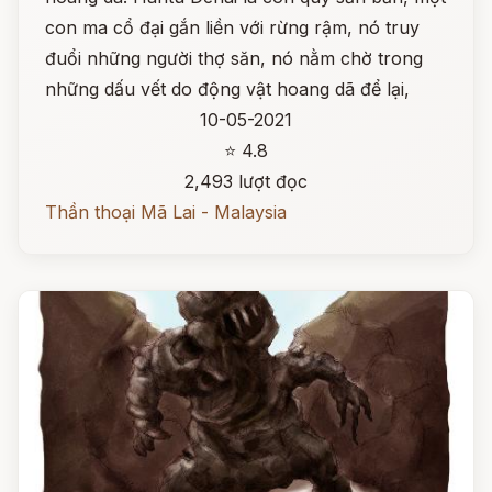
con ma cổ đại gắn liền với rừng rậm, nó truy
đuổi những người thợ săn, nó nằm chờ trong
những dấu vết do động vật hoang dã để lại,
10-05-2021
⭐ 4.8
2,493 lượt đọc
Thần thoại Mã Lai - Malaysia