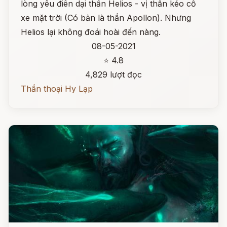
lòng yêu điên dại thần Helios - vị thần kéo cỗ
xe mặt trời (Có bản là thần Apollon). Nhưng
Helios lại không đoái hoài đến nàng.
08-05-2021
⭐ 4.8
4,829 lượt đọc
Thần thoại Hy Lạp