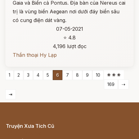
Gaia và Biển cả Pontus. Địa bàn của Nereus cai
trị là vùng biển Aegean nơi dưới đáy biển sâu
có cung điện dát vàng.
07-05-2021
⭐ 4.8
4,196 lượt đọc
Thần thoại Hy Lạp
❀ ❀ ❀
1
2
3
4
5
6
7
8
9
10
169
⇢
⇥
Truyện Xưa Tích Cũ
Cổ tích Việt Nam