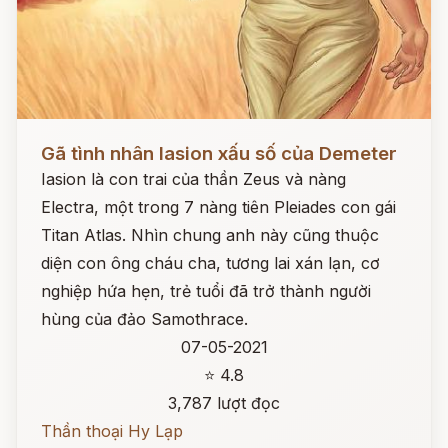
Đọc ngay
Gã tình nhân Iasion xấu số của Demeter
Iasion là con trai của thần Zeus và nàng
Electra, một trong 7 nàng tiên Pleiades con gái
Titan Atlas. Nhìn chung anh này cũng thuộc
diện con ông cháu cha, tương lai xán lạn, cơ
nghiệp hứa hẹn, trẻ tuổi đã trở thành người
hùng của đảo Samothrace.
07-05-2021
⭐ 4.8
3,787 lượt đọc
Thần thoại Hy Lạp