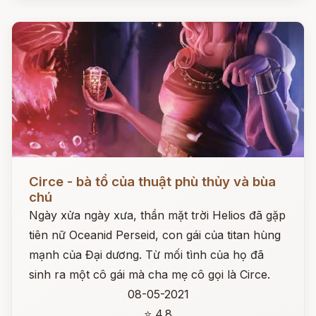
Đọc ngay
Circe - bà tổ của thuật phù thủy và bùa
chú
Ngày xửa ngày xưa, thần mặt trời Helios đã gặp
tiên nữ Oceanid Perseid, con gái của titan hùng
mạnh của Đại dương. Từ mối tình của họ đã
sinh ra một cô gái mà cha mẹ cô gọi là Circe.
08-05-2021
⭐ 4.8