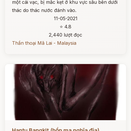
một cái vạc, bị mắc kẹt ở khu vực sâu bên dưới
thác do thác nước đánh vào.
11-05-2021
⭐ 4.8
2,440 lượt đọc
Thần thoại Mã Lai - Malaysia
Đọc ngay
Hantu Bangkit (hồn ma nghĩa địa)