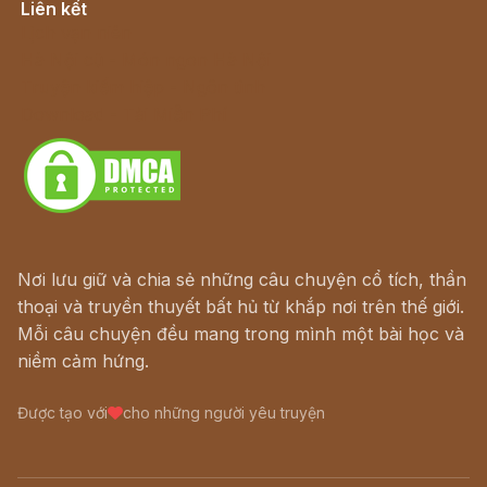
Liên kết
Lịch vạn niên
Hà Nội cũ - Món ngon Hà Nội
Truyện kiếm hiệp - Ngôn tình
Download - Tải Miễn Phí
Nơi lưu giữ và chia sẻ những câu chuyện cổ tích, thần
thoại và truyền thuyết bất hủ từ khắp nơi trên thế giới.
Mỗi câu chuyện đều mang trong mình một bài học và
niềm cảm hứng.
Được tạo với
cho những người yêu truyện