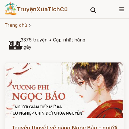
TruyệnXưaTíchCũ
Trang chủ
>
3376 truyện
•
Cập nhật hàng
🏰
ngày
Đọc ngay
Truyền thuyết về nàng Ngọc Bảo - người