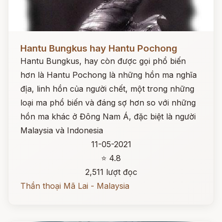
Đọc ngay
Hantu Bungkus hay Hantu Pochong
Hantu Bungkus, hay còn được gọi phổ biến
hơn là Hantu Pochong là những hồn ma nghĩa
địa, linh hồn của người chết, một trong những
loại ma phổ biến và đáng sợ hơn so với những
hồn ma khác ở Đông Nam Á, đặc biệt là người
Malaysia và Indonesia
11-05-2021
⭐ 4.8
2,511 lượt đọc
Thần thoại Mã Lai - Malaysia