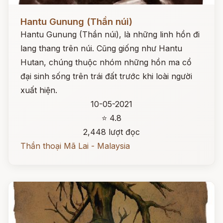
Đọc ngay
Hantu Gunung (Thần núi)
Hantu Gunung (Thần núi), là những linh hồn đi
lang thang trên núi. Cũng giống như Hantu
Hutan, chúng thuộc nhóm những hồn ma cổ
đại sinh sống trên trái đất trước khi loài người
xuất hiện.
10-05-2021
⭐ 4.8
2,448 lượt đọc
Thần thoại Mã Lai - Malaysia