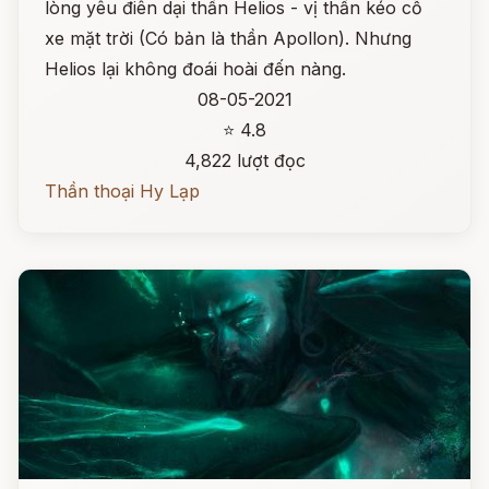
lòng yêu điên dại thần Helios - vị thần kéo cỗ
xe mặt trời (Có bản là thần Apollon). Nhưng
Helios lại không đoái hoài đến nàng.
08-05-2021
⭐ 4.8
4,822 lượt đọc
Thần thoại Hy Lạp