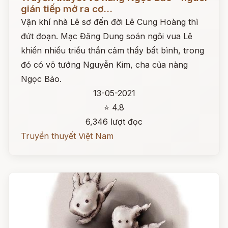
gián tiếp mở ra cơ...
Vận khí nhà Lê sơ đến đời Lê Cung Hoàng thì
đứt đoạn. Mạc Đăng Dung soán ngôi vua Lê
khiến nhiều triều thần cảm thấy bất bình, trong
đó có võ tướng Nguyễn Kim, cha của nàng
Ngọc Bảo.
13-05-2021
⭐ 4.8
6,346 lượt đọc
Truyền thuyết Việt Nam